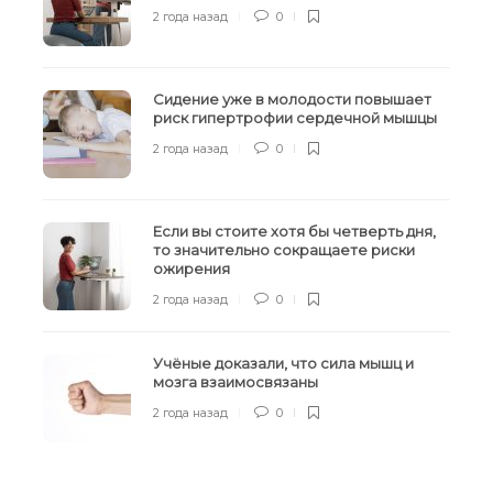
2 года назад
0
Сидение уже в молодости повышает
риск гипертрофии сердечной мышцы
2 года назад
0
Если вы стоите хотя бы четверть дня,
то значительно сокращаете риски
ожирения
2 года назад
0
Учёные доказали, что сила мышц и
мозга взаимосвязаны
2 года назад
0