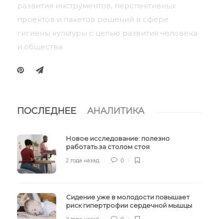
развития инструментов, перспективных
проектов и пакетов решений в сфере
гигиены культуры с целью развития человека
и общества.
ПОСЛЕДНЕЕ
АНАЛИТИКА
Новое исследование: полезно
работать за столом стоя
2 года назад
0
Сидение уже в молодости повышает
риск гипертрофии сердечной мышцы
2 года назад
0