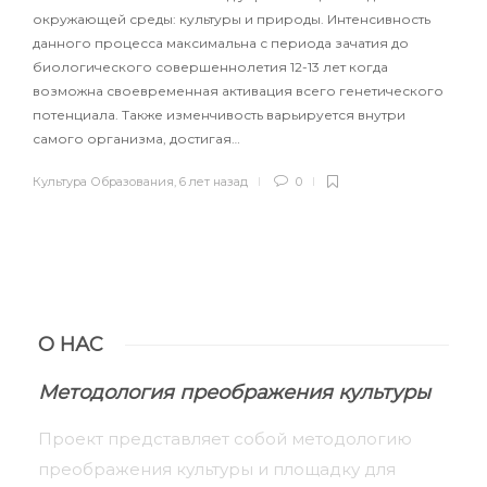
окружающей среды: культуры и природы. Интенсивность
данного процесса максимальна с периода зачатия до
биологического совершеннолетия 12-13 лет когда
возможна своевременная активация всего генетического
потенциала. Также изменчивость варьируется внутри
самого организма, достигая…
Культура Образования
,
6 лет назад
0
О НАС
Методология преображения культуры
Проект представляет собой методологию
преображения культуры и площадку для