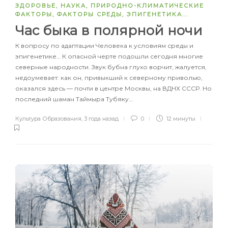
ЗДОРОВЬЕ
,
НАУКА
,
ПРИРОДНО-КЛИМАТИЧЕСКИЕ
ФАКТОРЫ
,
ФАКТОРЫ СРЕДЫ
,
ЭПИГЕНЕТИКА
...
Час быка в полярной ночи
К вопросу по адаптации Человека к условиям среды и
эпигенетике… К опасной черте подошли сегодня многие
северные народности. Звук бубна глухо ворчит, жалуется,
недоумевает: как он, привыкший к северному приволью,
оказался здесь — почти в центре Москвы, на ВДНХ СССР. Но
последний шаман Таймыра Тубяку…
Культура Образования
,
3 года назад
0
12 минуты