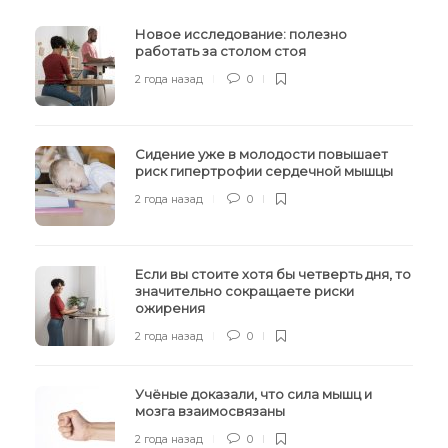
Новое исследование: полезно
работать за столом стоя
2 года назад
0
Сидение уже в молодости повышает
риск гипертрофии сердечной мышцы
2 года назад
0
Если вы стоите хотя бы четверть дня, то
значительно сокращаете риски
ожирения
2 года назад
0
Учёные доказали, что сила мышц и
мозга взаимосвязаны
2 года назад
0