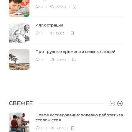
0
22644
Иллюстрации
1
15803
Про трудные времена и сильных людей
4
20656
СВЕЖЕЕ
Новое исследование: полезно работать за
столом стоя
0
16077