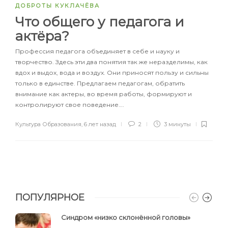
ДОБРОТЫ КУКЛАЧЁВА
Что общего у педагога и
актёра?
Профессия педагога объединяет в себе и науку и
творчество. Здесь эти два понятия так же неразделимы, как
вдох и выдох, вода и воздух. Они приносят пользу и сильны
только в единстве. Предлагаем педагогам, обратить
внимание как актеры, во время работы, формируют и
контролируют свое поведение….
Культура Образования
,
6 лет назад
2
3 минуты
ПОПУЛЯРНОЕ
Синдром «низко склонённой головы»