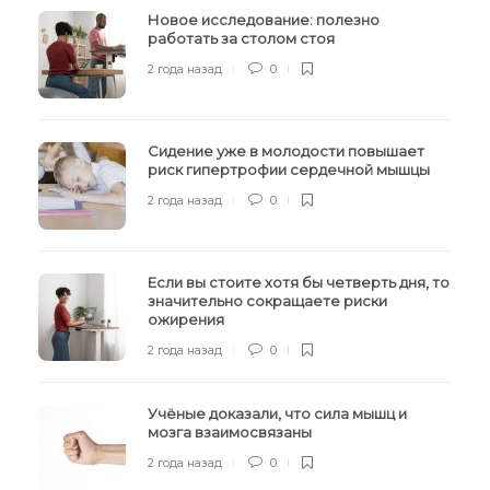
Новое исследование: полезно
работать за столом стоя
2 года назад
0
Сидение уже в молодости повышает
риск гипертрофии сердечной мышцы
2 года назад
0
Если вы стоите хотя бы четверть дня, то
значительно сокращаете риски
ожирения
2 года назад
0
Учёные доказали, что сила мышц и
мозга взаимосвязаны
2 года назад
0