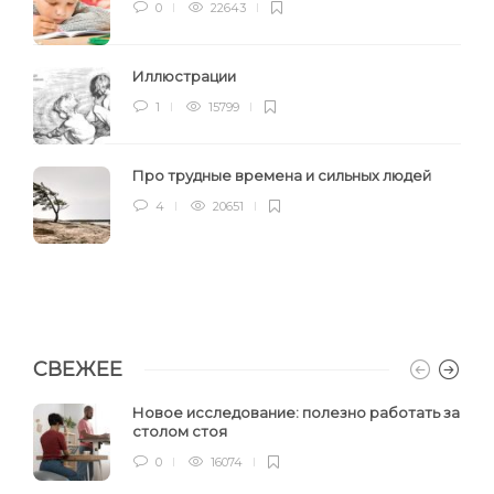
0
22643
Иллюстрации
1
15799
Про трудные времена и сильных людей
4
20651
СВЕЖЕЕ
Новое исследование: полезно работать за
столом стоя
0
16074