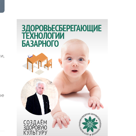
и,
я
ое