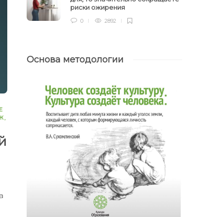
риски ожирения
0
2892
Основа методологии
Е
Ж
,
й
а