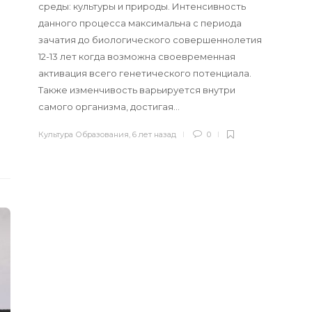
среды: культуры и природы. Интенсивность
данного процесса максимальна с периода
зачатия до биологического совершеннолетия
12-13 лет когда возможна своевременная
активация всего генетического потенциала.
Также изменчивость варьируется внутри
самого организма, достигая…
Культура Образования
,
6 лет назад
0