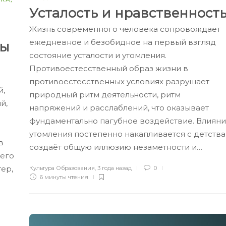
Усталость и нравственност
Жизнь современного человека сопровождает
ежедневное и безобидное на первый взгляд
ды
состояние усталости и утомления.
Противоестесственный образ жизни в
противоестесственных условиях разрушает
й,
природный ритм деятельности, ритм
й,
напряжений и расслаблений, что оказывает
фундаментально пагубное воздействие. Влиян
утомления постепенно накапливается с детства
в
создаёт общую иллюзию незаметности и…
 его
ер,
Культура Образования
,
3 года назад
0
6 минуты
чтения