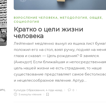
ВЗРОСЛЕНИЕ ЧЕЛОВЕКА
,
МЕТОДОЛОГИЯ
,
ОБЩЕЕ
,
СОЦИОЛОГИЯ
Кратко о цели жизни
человека
Лейтенант медленно вынул из ящика лист бумаг
положил его на стол, взял ручку, поднял на мен
глаза и сказал: — Цель рождения? Я замялся.
(Анекдот) Если ближайшая и непосредственная
цель нашей жизни не есть страдание, то наше
существование представляет самое бестолков
и нецелесообразное явление. Артур…
ич,
Культура Образования
,
4 года назад
0
5 минуты
чтения