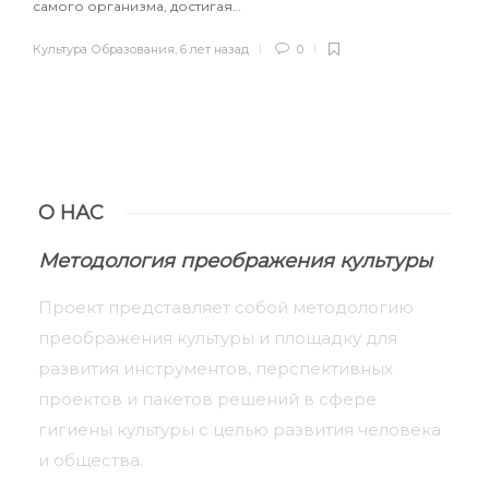
самого организма, достигая…
Культура Образования
,
6 лет назад
0
О НАС
Методология преображения культуры
Проект представляет собой методологию
преображения культуры и площадку для
развития инструментов, перспективных
проектов и пакетов решений в сфере
гигиены культуры с целью развития человека
и общества.