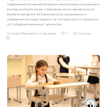
современности является кризис межполовых отношений и
распад института семьи. Следствием этого является рост
внебрачных детей, беспризорности, асоциального
поведения молодых людей и т.д. Сегодня много говорится
об “общечеловеческих” ценностях…
Культура Образования
,
3 года назад
0
6 минуты