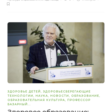
ЗДОРОВЬЕ ДЕТЕЙ
,
ЗДОРОВЬЕСБЕРЕГАЮЩИЕ
ТЕХНОЛОГИИ
,
НАУКА
,
НОВОСТИ
,
ОБРАЗОВАНИЕ
,
ОБРАЗОВАТЕЛЬНАЯ КУЛЬТУРА
,
ПРОФЕССОР
БАЗАРНЫЙ
...