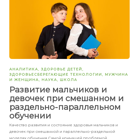
АНАЛИТИКА
,
ЗДОРОВЬЕ ДЕТЕЙ
,
ЗДОРОВЬЕСБЕРЕГАЮЩИЕ ТЕХНОЛОГИИ
,
МУЖЧИНА
И ЖЕНЩИНА
,
НАУКА
,
ШКОЛА
Развитие мальчиков и
девочек при смешанном и
раздельно-параллельном
обучении
Качество развития и состояние здоровья мальчиков и
девочек при смешанной и параллельно-раздельной
моделях обучения Самой кричащей проблемой