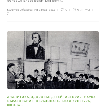
об “общечеловеческих” ценностях…
Культура Образования
,
3 года назад
0
6 минуты
АНАЛИТИКА
,
ЗДОРОВЬЕ ДЕТЕЙ
,
ИСТОРИЯ
,
НАУКА
,
ОБРАЗОВАНИЕ
,
ОБРАЗОВАТЕЛЬНАЯ КУЛЬТУРА
,
ШКОЛА
...