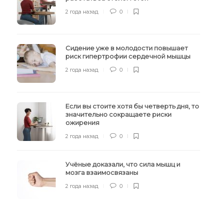
2 года назад
0
Сидение уже в молодости повышает
риск гипертрофии сердечной мышцы
2 года назад
0
Если вы стоите хотя бы четверть дня, то
значительно сокращаете риски
ожирения
2 года назад
0
Учёные доказали, что сила мышц и
мозга взаимосвязаны
2 года назад
0