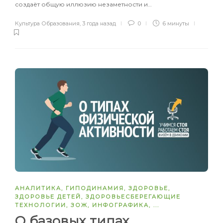
создаёт общую иллюзию незаметности и…
Культура Образования
,
3 года назад
0
6 минуты
АНАЛИТИКА
,
ГИПОДИНАМИЯ
,
ЗДОРОВЬЕ
,
ЗДОРОВЬЕ ДЕТЕЙ
,
ЗДОРОВЬЕСБЕРЕГАЮЩИЕ
ТЕХНОЛОГИИ
,
ЗОЖ
,
ИНФОГРАФИКА
, ...
О базовых типах