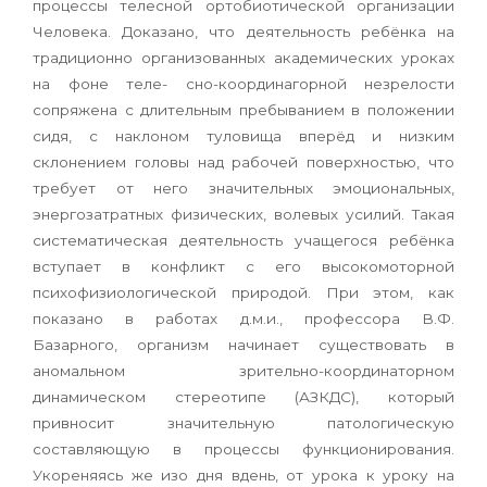
процессы телесной ортобиотической организации
Человека. Доказано, что деятельность ребёнка на
традиционно организованных академических уроках
на фоне теле- сно-координагорной незрелости
сопряжена с длительным пребыванием в положении
сидя, с наклоном туловища вперёд и низким
склонением головы над рабочей поверхностью, что
требует от него значительных эмоциональных,
энергозатратных физических, волевых усилий. Такая
систематическая деятельность учащегося ребёнка
вступает в конфликт с его высокомоторной
психофизиологической природой. При этом, как
показано в работах д.м.и., профессора В.Ф.
Базарного, организм начинает существовать в
аномальном зрительно-координаторном
динамическом стереотипе (АЗКДС), который
привносит значительную патологическую
составляющую в процессы функционирования.
Укореняясь же изо дня вдень, от урока к уроку на