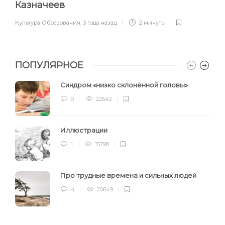
Казначеев
Культура Образования
,
3 года назад
2 минуты
ПОПУЛЯРНОЕ
Синдром «низко склонённой головы»
0
22642
Иллюстрации
1
15798
Про трудные времена и сильных людей
4
20649