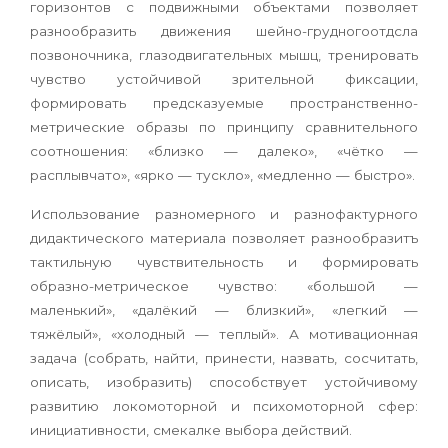
горизонтов с подвижными объектами позволяет
разнообразить движения шейно-грудногоотдсла
позвоночника, глазодвигательных мышц, тренировать
чувство устойчивой зрительной фиксации,
формировать предсказуемые пространственно-
метрические образы по принципу сравнительного
соотношения: «близко — далеко», «чётко —
расплывчато», «ярко — тускло», «медленно — быстро».
Использование разномерного и разнофактурного
дидактического материала позволяет разнообразитъ
тактильную чувствительность и формировать
образно-метрическое чувство: «большой —
маленький», «далёкий — близкий», «легкий —
тяжёлый», «холодный — теплый». А мотивационная
задача (собрать, найти, принести, назвать, сосчитать,
описать, изобразить) способствует устойчивому
развитию локомоторной и психомоторной сфер:
инициативности, смекалке выбора действий.