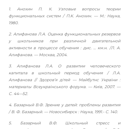
1. Анохин П. К. Узловые вопросы теории
функциональных систем /
П.K. Анохин. — М.: Наука,
1980.
2. Алифанова Л.А. Оценка функциональных резервов
у школьников при различной двигательной
активности в процессе обучения : дис. … км.н. /Л. А.
Алифанова. — Москва, 2004.
3. Алифанова Л.А. О развитии человеческого
капитала в школьный период обучения / Л.А.
Алифанова // Здоров’я дітей — Майбутнс Украiни :
материалы Всеукраінського форума. — Киів, 2007. —
С. 44—52.
4. Базарный В.Ф. Зрение у детей: проблемы развития
/
B. Ф. Базарный. — Новосибирск : Наука, 1991.-
C. 140.
5. Базарный В.Ф. Школьный стресс и