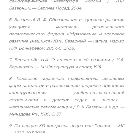
демографическая катастрофа России / В.Ф.
Базарный. — Сергиев Посад, 2004.
6. Базарный В. Ф. Образование и здоровое развитие
учащихся : материалы регионального
педагогического форума «Образование и здоровое
развитие учащихся» /В.Ф. Базарный. — Калуга: Изд-во
Н.Ф. Бочкарёвой, 2007.-С. 21-38.
7. Бернштейн Н.А. О ловкости и её развитии / Н.А.
Бернштейн. — М.: Физкультура и спорт, 1991.
8. Массовая первичная профилактика школьных
форм патологии и развивающие здоровье принципы
конструирования учебно-познавательной
деятельности в детских садах и школах :
методические рекомендации / В.Ф. Базарный и др. —
Минздрав РФ, 1989, С. 37.
9. По следам ХП конгресса педиатров России. — МГ
— №20- 19.3.2008.