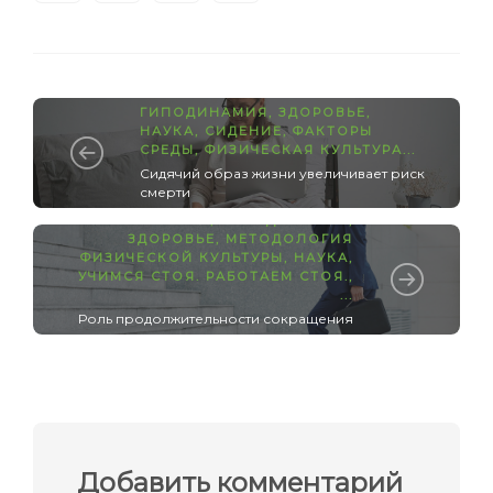
ГИПОДИНАМИЯ
,
ЗДОРОВЬЕ
,
НАУКА
,
СИДЕНИЕ
,
ФАКТОРЫ
СРЕДЫ
,
ФИЗИЧЕСКАЯ КУЛЬТУРА
...
Сидячий образ жизни увеличивает риск
смерти
ГИГИЕНА
,
ГИПОДИНАМИЯ
,
ЗДОРОВЬЕ
,
МЕТОДОЛОГИЯ
ФИЗИЧЕСКОЙ КУЛЬТУРЫ
,
НАУКА
,
УЧИМСЯ СТОЯ. РАБОТАЕМ СТОЯ.
,
...
Роль продолжительности сокращения
мышц в течение всего дня
Добавить комментарий