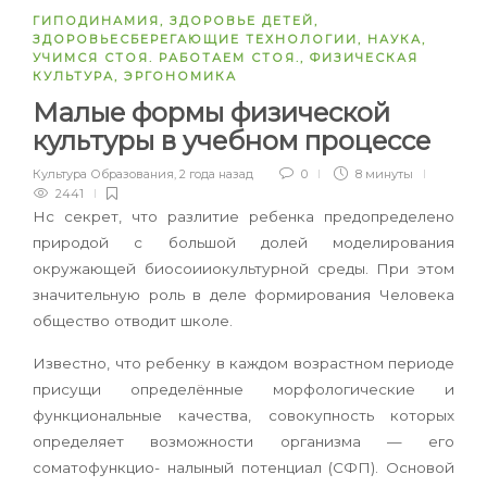
ГИПОДИНАМИЯ
,
ЗДОРОВЬЕ ДЕТЕЙ
,
ЗДОРОВЬЕСБЕРЕГАЮЩИЕ ТЕХНОЛОГИИ
,
НАУКА
,
УЧИМСЯ СТОЯ. РАБОТАЕМ СТОЯ.
,
ФИЗИЧЕСКАЯ
КУЛЬТУРА
,
ЭРГОНОМИКА
Малые формы физической
культуры в учебном процессе
Культура Образования
,
2 года назад
0
8 минуты
2441
Н
с секрет, что разлитие ребенка предопределено
природой с большой долей моделирования
окружающей биосоииокультурной среды. При этом
значительную роль в деле формирования Человека
общество отводит школе.
Известно, что ребенку в каждом возрастном периоде
присущи определённые морфологические и
функциональные качества, совокупность которых
определяет возможности организма — его
соматофункцио- налыный потенциал (СФП). Основой