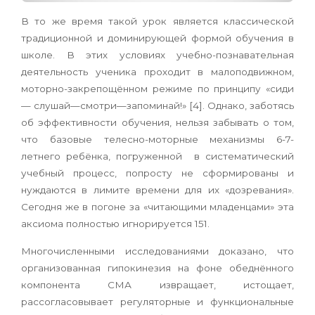
В то же время такой урок является классической
традиционной и доминирующей формой обучения в
школе. В этих условиях учебно-познавательная
деятельность ученика проходит в малоподвижном,
моторно-закрепощённом режиме по принципу «сиди
— слушай—смотри—запоминай!» [4]. Однако, заботясь
об эффективности обучения, нельзя забывать о том,
что базовые телесно-моторные механизмы 6-7-
летнего ребёнка, погруженной в систематический
учебный процесс, попросту не сформированы и
нуждаются в лимите времени для их «дозревания».
Сегодня же в погоне за «читающими младенцами» эта
аксиома полностью игнорируется 151.
Многочисленными исследованиями доказано, что
организованная гипокинезия на фоне обеднённого
компонента СМА извращает, истощает,
рассогласовывает регуляторные и функциональные