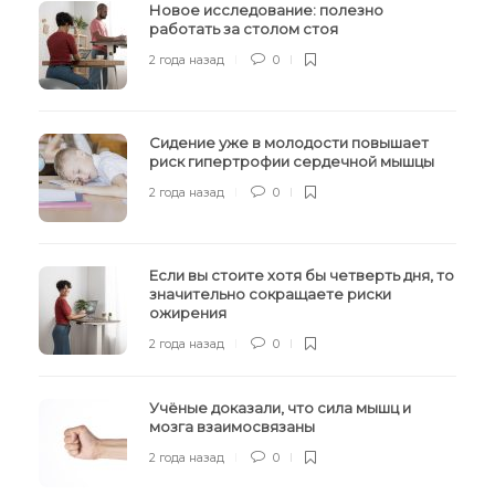
Новое исследование: полезно
работать за столом стоя
2 года назад
0
Сидение уже в молодости повышает
риск гипертрофии сердечной мышцы
2 года назад
0
Если вы стоите хотя бы четверть дня, то
значительно сокращаете риски
ожирения
2 года назад
0
Учёные доказали, что сила мышц и
мозга взаимосвязаны
2 года назад
0