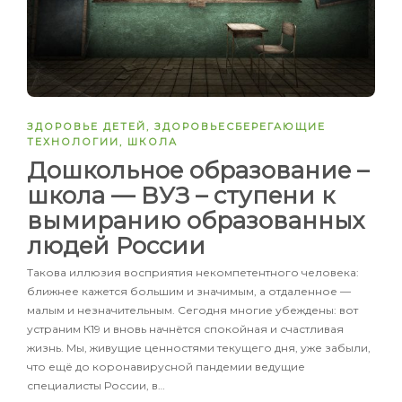
ЗДОРОВЬЕ ДЕТЕЙ
,
ЗДОРОВЬЕСБЕРЕГАЮЩИЕ
ТЕХНОЛОГИИ
,
ШКОЛА
Дошкольное образование –
школа — ВУЗ – ступени к
вымиранию образованных
людей России
Такова иллюзия восприятия некомпетентного человека:
ближнее кажется большим и значимым, а отдаленное —
малым и незначительным. Сегодня многие убеждены: вот
устраним К19 и вновь начнётся спокойная и счастливая
жизнь. Мы, живущие ценностями текущего дня, уже забыли,
что ещё до коронавирусной пандемии ведущие
специалисты России, в…