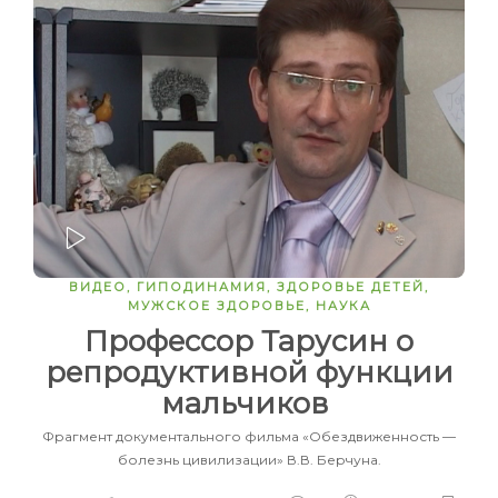
ЗАПУСТИТЬ
ВИДЕО
,
ГИПОДИНАМИЯ
,
ЗДОРОВЬЕ ДЕТЕЙ
,
МУЖСКОЕ ЗДОРОВЬЕ
,
НАУКА
Профессор Тарусин о
репродуктивной функции
мальчиков
Фрагмент документального фильма «Обездвиженность —
болезнь цивилизации» В.В. Берчуна.