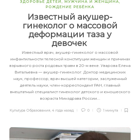
ЗДОРОВЬЕ ДЕТЕЙ
,
МУЖЧИНА И ЖЕНЩИНА
,
РОЖДЕНИЕ РЕБЁНКА
Известный акушер-
гинеколог о массовой
деформации таза у
девочек
Известный врач, акушер-гинеколог о массовой
инфантильности телесной конституции женщин и причинах
взрывного роста родовых травм в 20-м веке. Уварова Елена
Витальевна — акушер-гинеколог. Доктор медицинских
наук, профессор, врач высшей категории, заслуженный
деятель науки, член-корреспондент РАН, главный
внештатный специалист гинеколог детского и юношеского
возраста Минздрава России….
Культура Образования
,
4 года назад
0
1 минута