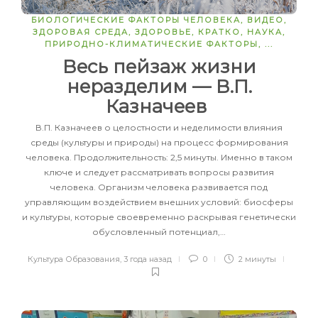
ЗАПУСТИТЬ
БИОЛОГИЧЕСКИЕ ФАКТОРЫ ЧЕЛОВЕКА
,
ВИДЕО
,
ЗДОРОВАЯ СРЕДА
,
ЗДОРОВЬЕ
,
КРАТКО
,
НАУКА
,
ПРИРОДНО-КЛИМАТИЧЕСКИЕ ФАКТОРЫ
, ...
Весь пейзаж жизни
неразделим — В.П.
Казначеев
В.П. Казначеев о целостности и неделимости влияния
среды (культуры и природы) на процесс формирования
человека. Продолжительность: 2,5 минуты. Именно в таком
ключе и следует рассматривать вопросы развития
человека. Организм человека развивается под
управляющим воздействием внешних условий: биосферы
и культуры, которые своевременно раскрывая генетически
обусловленный потенциал,…
Культура Образования
,
3 года назад
0
2 минуты