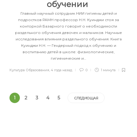
обучении
Главный научный сотрудник НИИ гигиены детей и
подростков РАМН профессор Н.Н. Куинджи стоя за
конторкой Базарного говорит о необходимости
раздельного обучения девочек и мальчиков. Научные
исследования влияния раздельного обучения: Книга
Куинджи Н.Н. — Гендерный подход к обучению и
воспитанию детей в школе: физиологические,
гигиенические и…
Культура Образования
,
4 года назад
0
1 минута
1
2
3
4
5
СЛЕДУЮЩАЯ