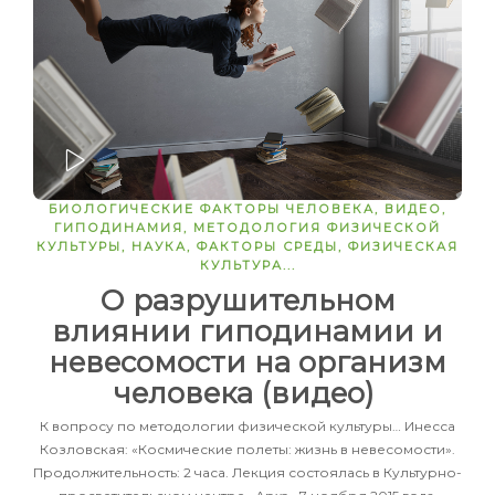
ЗАПУСТИТЬ
БИОЛОГИЧЕСКИЕ ФАКТОРЫ ЧЕЛОВЕКА
,
ВИДЕО
,
ГИПОДИНАМИЯ
,
МЕТОДОЛОГИЯ ФИЗИЧЕСКОЙ
КУЛЬТУРЫ
,
НАУКА
,
ФАКТОРЫ СРЕДЫ
,
ФИЗИЧЕСКАЯ
КУЛЬТУРА
...
О разрушительном
влиянии гиподинамии и
невесомости на организм
человека (видео)
К вопросу по методологии физической культуры… Инесса
Козловская: «Космические полеты: жизнь в невесомости».
Продолжительность: 2 часа. Лекция состоялась в Культурно-