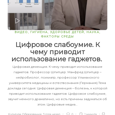
ЗАПУСТИТЬ
ВИДЕО
,
ГИГИЕНА
,
ЗДОРОВЬЕ ДЕТЕЙ
,
НАУКА
,
ФАКТОРЫ СРЕДЫ
Цифровое слабоумие. К
чему приводит
использование гаджетов.
Цифровая деменция. К чему приводит использование
гаджетов. Профессор Шпитцер. Манфред Шпитцер –
нейробиолог, психиатр, профессор Ульманского
университета медицины и естествознания (Германия).Тема
доклада сегодня: Цифровая деменция – болезнь, к которой
приводит использование гаджетов. Цифровое слабоумие,
звучит немного драматично, но есть причины задуматься об
этом. Цифровые медиа…
Культура Образования
,
3 года назад
0
1 минута