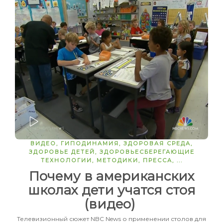
ЗАПУСТИТЬ
ВИДЕО
,
ГИПОДИНАМИЯ
,
ЗДОРОВАЯ СРЕДА
,
ЗДОРОВЬЕ ДЕТЕЙ
,
ЗДОРОВЬЕСБЕРЕГАЮЩИЕ
ТЕХНОЛОГИИ
,
МЕТОДИКИ
,
ПРЕССА
, ...
Почему в американских
школах дети учатся стоя
(видео)
Телевизионный сюжет NBC News о применении столов для