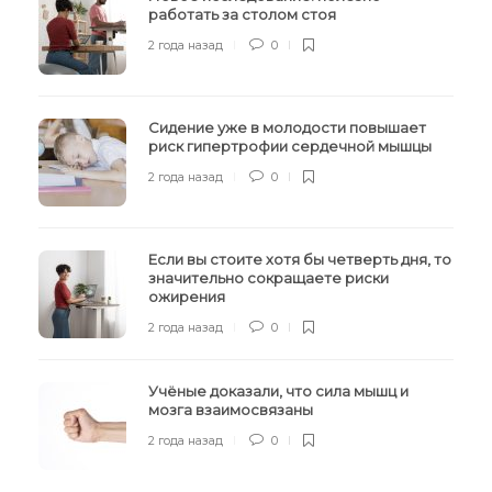
работать за столом стоя
2 года назад
0
Сидение уже в молодости повышает
риск гипертрофии сердечной мышцы
2 года назад
0
Если вы стоите хотя бы четверть дня, то
значительно сокращаете риски
ожирения
2 года назад
0
Учёные доказали, что сила мышц и
мозга взаимосвязаны
2 года назад
0