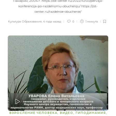
Панарин, 2004 г. https://zst-center.ru/2022/10/03/pervaja-
konferencija-po-razdelnomu-obucheniju/ https://zst-
center.ru/razdelnoe-obuchenie/
Культура Образования
,
4 года назад
0
1 минута
ЗАПУСТИТЬ
ВЗРОСЛЕНИЕ ЧЕЛОВЕКА
,
ВИДЕО
,
ГИПОДИНАМИЯ
,