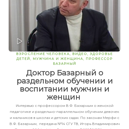
ЗАПУСТИТЬ
ВЗРОСЛЕНИЕ ЧЕЛОВЕКА
,
ВИДЕО
,
ЗДОРОВЬЕ
ДЕТЕЙ
,
МУЖЧИНА И ЖЕНЩИНА
,
ПРОФЕССОР
БАЗАРНЫЙ
Доктор Базарный о
раздельном обучении и
воспитании мужчин и
женщин
Интервью с профессором В.Ф. Базарным о женской
педагогике и раздельно-параллельном обучении девочек
и мальчиков в школах и детских садах. По законам Мерфи с
В.Ф. Базарным, передача №14 СГУ ТВ, Игорь Владимирович