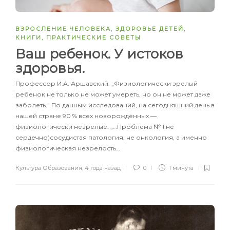
ВЗРОСЛЕНИЕ ЧЕЛОВЕКА
,
ЗДОРОВЬЕ ДЕТЕЙ
,
КНИГИ
,
ПРАКТИЧЕСКИЕ СОВЕТЫ
Ваш ребенок. У истоков
здоровья.
Профессор И.А. Аршавский: „Физиологически зрелый
ребенок не только не может умереть, но он не может даже
заболеть.” По данным исследований, на сегодняшний день в
нашей стране 90 % всех новорождённых —
физиологически незрелые. „…Проблема № 1 не
сердечно)сосудистая патология, не онкология, а именно
физиологическая незрелость…
Культура Образования
,
4 года назад
0
1 минута