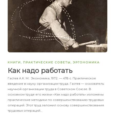
КНИГИ
,
ПРАКТИЧЕСКИЕ СОВЕТЫ
,
ЭРГОНОМИКА
Как надо работать
Гастев А.К. М.: Экономика, 1972. — 478 с. Практическое
введение в науку организации труда. Гастев — основатель
научной организации труда в Советском Союзе. В
основном труде его жизни «Как надо работать» изложены
практические методики по совершенствованию трудовых
операций. Этот труд заложил основу совершенствования
трудовых операций…