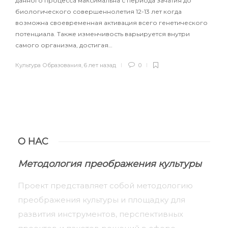
данного процесса максимальна с периода зачатия до
биологического совершеннолетия 12-13 лет когда
возможна своевременная активация всего генетического
потенциала. Также изменчивость варьируется внутри
самого организма, достигая…
Культура Образования
,
6 лет назад
0
О НАС
Методология преображения культуры
Проект представляет собой методологию
преображения культуры и площадку для
развития инструментов, перспективных