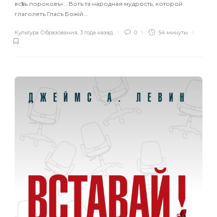
всѣхъ пороковъ»… Вотъ та народная мудрость, которой
глаголетъ Гласъ Божій….
Культура Образования
,
3 года назад
0
54 минуты