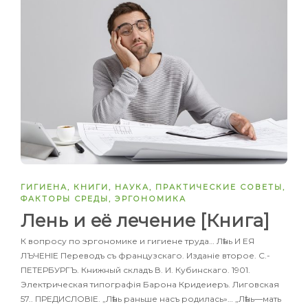
ГИГИЕНА
,
КНИГИ
,
НАУКА
,
ПРАКТИЧЕСКИЕ СОВЕТЫ
,
ФАКТОРЫ СРЕДЫ
,
ЭРГОНОМИКА
Лень и её лечение [Книга]
К вопросу по эргономике и гигиене труда… Лѣнь И ЕЯ
ЛЪЧЕНІЕ Переводъ съ французскаго. Изданіе второе. С.-
ПЕТЕРБУРГЪ. Книжный складъ В. И. Кубинскаго. 1901.
Электрическая типографія Барона Кридеиеръ. Лиговская
57.. ПРЕДИСЛОВІЕ. „Лѣнь раньше насъ родилась»… „Лѣнь—мать