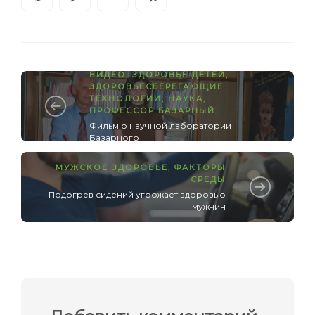
ВИДЕО
,
ЗДОРОВЬЕ ДЕТЕЙ
,
ЗДОРОВЬЕСБЕРЕГАЮЩИЕ
ТЕХНОЛОГИИ
,
НАУКА
,
ПРОФЕССОР БАЗАРНЫЙ
Фильм о научной лаборатории
Базарного
МУЖСКОЕ ЗДОРОВЬЕ
,
ФАКТОРЫ
СРЕДЫ
Подогрев сидений угрожает здоровью
мужчин