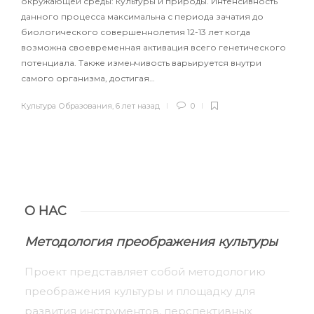
окружающей среды: культуры и природы. Интенсивность
данного процесса максимальна с периода зачатия до
биологического совершеннолетия 12-13 лет когда
возможна своевременная активация всего генетического
потенциала. Также изменчивость варьируется внутри
самого организма, достигая…
Культура Образования
,
6 лет назад
0
О НАС
Методология преображения культуры
Проект представляет собой методологию
преображения культуры и площадку для
развития инструментов, перспективных