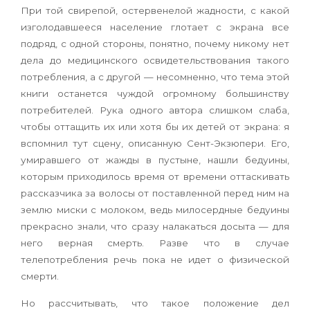
При той свирепой, остервенелой жадности, с какой
изголодавшееся население глотает с экрана все
подряд, с одной стороны, понятно, почему никому нет
дела до медицинского освидетельствования такого
потребления, а с другой — несомненно, что тема этой
книги останется чуждой огромному большинству
потребителей. Рука одного автора слишком слаба,
чтобы оттащить их или хотя бы их детей от экрана: я
вспомнил тут сцену, описанную Сент-Экзюпери. Его,
умиравшего от жажды в пустыне, нашли бедуины,
которым приходилось время от времени оттаскивать
рассказчика за волосы от поставленной перед ним на
землю миски с молоком, ведь милосердные бедуины
прекрасно знали, что сразу налакаться досыта — для
него верная смерть. Разве что в случае
телепотребления речь пока не идет о физической
смерти.
Но рассчитывать, что такое положение дел