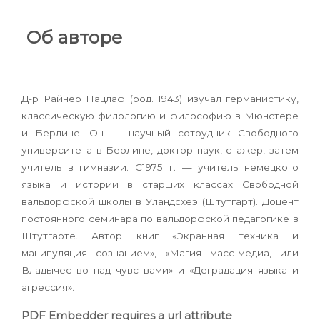
Об авторе
Д-р Райнер Пацлаф (род. 1943) изучал германистику,
классическую филологию и философию в Мюнстере
и Берлине. Он — научный сотрудник Свободного
университета в Берлине, доктор наук, стажер, затем
учитель в гимназии. С1975 г. — учитель немецкого
языка и истории в старших классах Свободной
вальдорфской школы в Уландсхёэ (Штутгарт). Доцент
постоянного семинара по вальдорфской педагогике в
Штутгарте. Автор книг «Экранная техника и
манипуляция сознанием», «Магия масс-медиа, или
Владычество над чувствами» и «Деградация языка и
агрессия».
PDF Embedder requires a url attribute