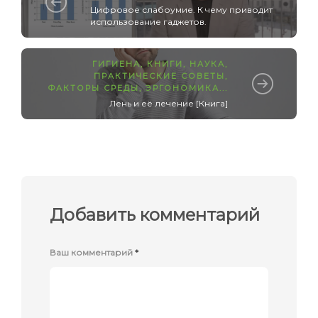
Цифровое слабоумие. К чему приводит
использование гаджетов.
ГИГИЕНА
,
КНИГИ
,
НАУКА
,
ПРАКТИЧЕСКИЕ СОВЕТЫ
,
ФАКТОРЫ СРЕДЫ
,
ЭРГОНОМИКА
...
Лень и её лечение [Книга]
Добавить комментарий
Ваш комментарий
*