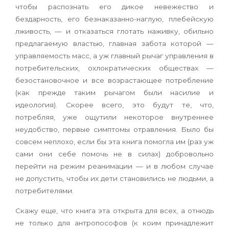
чтобы распознать его дикое невежество и
бездарность, его безнаказанно-наглую, плебейскую
лживость, — и отказаться глотать наживку, обильно
предлагаемую властью, главная забота которой —
управляемость масс, а уж главный рычаг управления в
потребительских, охлократических обществах —
безостановочное и все возрастающее потребление
(как прежде таким рычагом были насилие и
идеология). Скорее всего, это будут те, что,
потребляя, уже ощутили некоторое внутреннее
неудобство, первые симптомы отравления. Было бы
совсем неплохо, если бы эта книга помогла им (раз уж
сами они себе помочь не в силах) добровольно
перейти на режим реанимации — и в любом случае
не допустить, чтобы их дети становились не людьми, а
потребителями.
Скажу еще, что книга эта открыта для всех, а отнюдь
не только для антропософов (к коим принадлежит