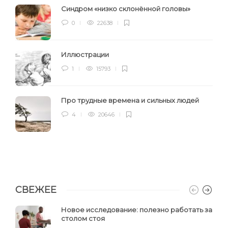
Синдром «низко склонённой головы»
0
22638
Иллюстрации
1
15793
Про трудные времена и сильных людей
4
20646
СВЕЖЕЕ
Новое исследование: полезно работать за
столом стоя