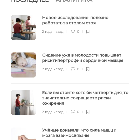
Новое исследование: полезно
работать за столом стоя
2 года назад
0
Сидение уже в молодости повышает
риск гипертрофии сердечной мышцы
2 года назад
0
Если вы стоите хотя бы четверть дня, то
значительно сокращаете риски
ожирения
2 года назад
0
Учёные доказали, что сила мышц и
мозга взаимосвязаны