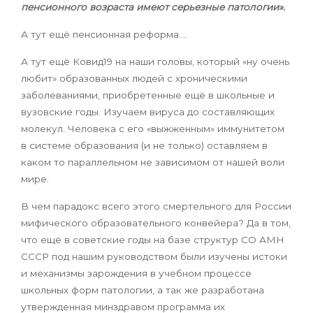
пенсионного возраста имеют серьезные патологии».
А тут ещё пенсионная реформа….
А тут ещё Ковид19 на наши головы, который «ну очень
любит» образованных людей с хроническими
заболеваниями, приобретенные ещё в школьные и
вузовские годы. Изучаем вируса до составляющих
молекул. Человека с его «выжженным» иммунитетом
в системе образования (и не только) оставляем в
каком то параллельном не зависимом от нашей воли
мире.
В чем парадокс всего этого смертельного для России
мифического
образовательного конвейера? Да в том,
что ещё в советские годы на базе структур СО АМН
СССР под нашим руководством были изучены истоки
и механизмы зарождения в учебном процессе
школьных форм патологии, а так же разработана
утвержденная минздравом программа их