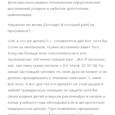
фоне высоких медико-технических хирургических
достижений уходили в небытие допотопные
цивилизации.
Неужели мы вновь (Господи! В который раз!) не
проснёмся!?…..
«Ой, а что же делать?» — спохватятся дай Бог, хотя бы
сотни из миллионов..
Нужно вспомнить завет Того,
Кому мы больше всех поклонялись все эти
тысячелетия:
«Истинно говорю вам: …Вот
Я посылаю
вас, как овец среди волков…
» (От Матф. 10: 15, 16).
Ну
никак настоящий человек по силе духа не может и не
должен принадлежать к племени «овечьих». С ними
всё ясно.
А вот для тех кто вылезет из этой шкуры и
займёт гражданскую позицию по защите хотя бы
своих родных детей и внуков рекомендую в начале и
конце учебного года обследовать их в авторитетном
медицинском центре. При появлении официально
признанных школьных форм патологии (зрения,