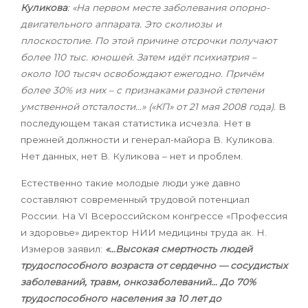
Куликова
:
«На первом месте заболевания опорно-
двигательного аппарата. Это сколиозы и
плоскостопие. По этой причине отсрочки получают
более 110 тыс. юношей. Затем идёт психиатрия –
около 100 тысяч освобождают ежегодно. Причём
более 30% из них – с признаками разной степени
умственной отсталости…» («КП» от 21 мая 2008 года).
В
последующем такая статистика исчезла. Нет в
прежней должности и генерал-майора В. Куликова.
Нет данных, нет В. Куликова – нет и проблем.
Естественно такие молодые люди уже давно
составляют
современный трудовой потенциал
России.
На
VI
Всероссийском конгрессе «Профессия
и здоровье» директор НИИ медицины труда ак. Н.
Измеров заявил:
«…Высокая смертность людей
трудоспособного возраста от сердечно — сосудистых
заболеваний, травм, онкозаболеваний… До 70%
трудоспособного населения за 10 лет до