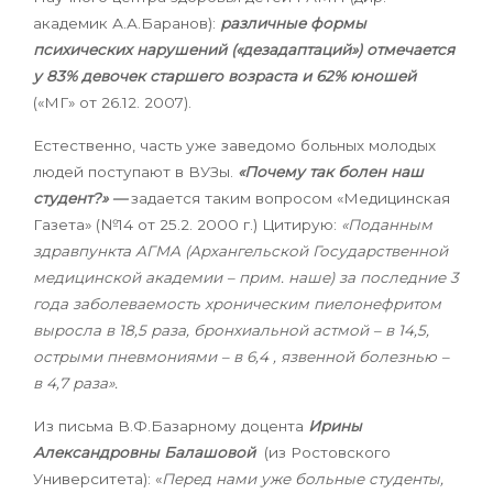
академик А.А.Баранов):
различные формы
психических нарушений («дезадаптаций») отмечается
у 83% девочек старшего возраста и 62% юношей
(«МГ» от 26.12. 2007).
Естественно, часть уже заведомо больных молодых
людей поступают в
ВУЗы.
«Почему так болен наш
студент?» —
задается таким вопросом
«Медицинская
Газета» (№14 от 25.2. 2000 г.) Цитирую:
«Поданным
здравпункта АГМА (Архангельской Государственной
медицинской академии – прим. наше) за последние 3
года заболеваемость хроническим пиелонефритом
выросла в 18,5 раза, бронхиальной астмой – в 14,5,
острыми пневмониями – в 6,4 , язвенной болезнью –
в 4,7 раза».
Из письма В.Ф.Базарному доцента
Ирины
Александровны Балашовой
(из Ростовского
Университета): «
Перед нами уже больные студенты,