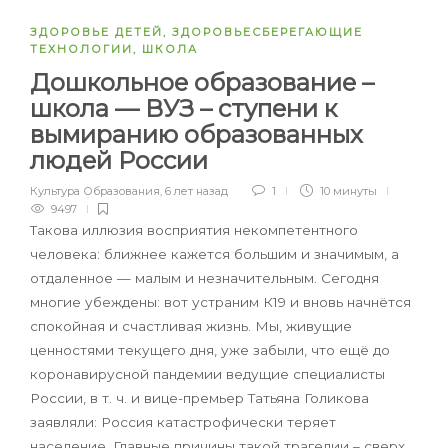
ЗДОРОВЬЕ ДЕТЕЙ
,
ЗДОРОВЬЕСБЕРЕГАЮЩИЕ
ТЕХНОЛОГИИ
,
ШКОЛА
Дошкольное образование –
школа — ВУЗ – ступени к
вымиранию образованных
людей России
Культура Образования
,
6 лет назад
1
10 минуты
9497
Такова иллюзия восприятия некомпетентного
человека: ближнее кажется большим и значимым, а
отдаленное — малым и незначительным. Сегодня
многие убеждены: вот устраним К19 и вновь начнётся
спокойная и счастливая жизнь.
Мы, живущие
ценностями текущего дня, уже забыли, что ещё до
коронавирусной пандемии ведущие специалисты
России, в т. ч. и вице-премьер Татьяна Голикова
заявляли: Россия катастрофически теряет
население. Главные причины такой трагедии – сверх