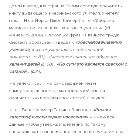
детей в западных странах. Таким советую прочитать
книгу выдающего американского учителя, Учителя
года г. Нью-Йорка Джон Тейлор Гатто: «Фабрика
марионеток. Исповедь школьного учителя». (М.
«Генезис».2006). Несколько фраз из данного труда:
Система образования ведёт к
«обесчеловечиванию
учеников,
к их отчуждению от собственной
личности…(с. 83)…
«Массовое школьное обучение
калечит детей
(с. 98)…
«По сути это является сделкой с
сатаной… (с.74)
Не увлеклись ли мы самовыражением и
самоутверждением на материальной ниве и …
окончательно предали своих детей и внуков.
Итог: Вице-премьер Татьяна Голикова:
«Россия
катастрофически теряет население».
Я имею все
данные чтобы утверждать:
именно по такому
сценарию «от познания» постепенно и неумолимо на