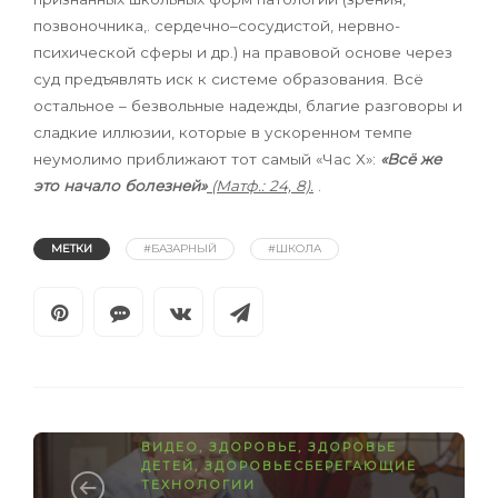
позвоночника,. сердечно–сосудистой, нервно-
психической сферы и др.) на правовой основе через
суд предъявлять иск к системе образования. Всё
остальное – безвольные надежды, благие разговоры и
сладкие иллюзии,
которые в ускоренном темпе
неумолимо приближают тот самый «Час Х»:
«Всё же
это начало болезней»
(Матф.: 24, 8).
.
МЕТКИ
#БАЗАРНЫЙ
#ШКОЛА
ВИДЕО
,
ЗДОРОВЬЕ
,
ЗДОРОВЬЕ
ДЕТЕЙ
,
ЗДОРОВЬЕСБЕРЕГАЮЩИЕ
ТЕХНОЛОГИИ