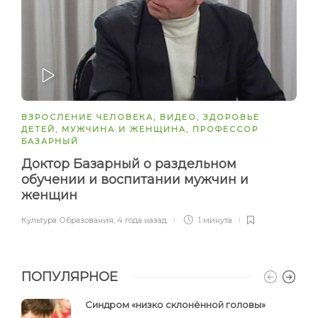
ЗАПУСТИТЬ
ВЗРОСЛЕНИЕ ЧЕЛОВЕКА
,
ВИДЕО
,
ЗДОРОВЬЕ
ДЕТЕЙ
,
МУЖЧИНА И ЖЕНЩИНА
,
ПРОФЕССОР
БАЗАРНЫЙ
Доктор Базарный о раздельном
обучении и воспитании мужчин и
женщин
Культура Образования
,
4 года назад
1 минута
ПОПУЛЯРНОЕ
Синдром «низко склонённой головы»