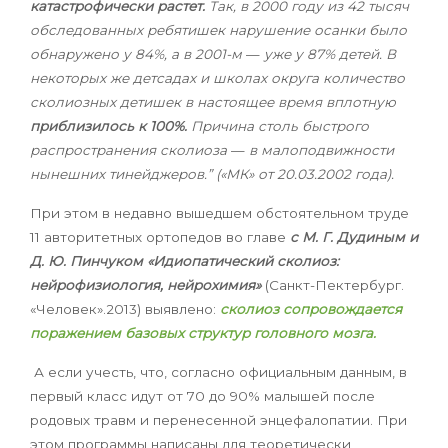
катастрофически
растет.
Так, в 2000 году из 42 тысяч
обследованных ребятишек нарушение осанки было
обнаружено у 84%, а в 2001-м
—
уже у 87% детей. В
некоторых же детсадах и школах округа количество
сколиозных детишек в настоящее время вплотную
приблизилось к 100%.
Причина столь быстрого
распространения сколиоза
—
в малоподвижности
нынешних тинейджеров.” («МК» от 20.03.2002 года).
При этом в недавно вышедшем обстоятельном труде
11 авторитетных ортопедов во главе
с М. Г. Дудиным и
Д. Ю. Пинчуком «Идиопатический сколиоз:
нейрофизиология, нейрохимия»
(Санкт-Пектербург.
«Человек».2013) выявлено:
сколиоз сопровождается
поражением базовых структур головного мозга.
А если учесть, что, согласно официальным данным, в
первый класс идут от 70 до 90% малышей после
родовых травм и перенесенной энцефалопатии. При
этом программы написаны для теоретически