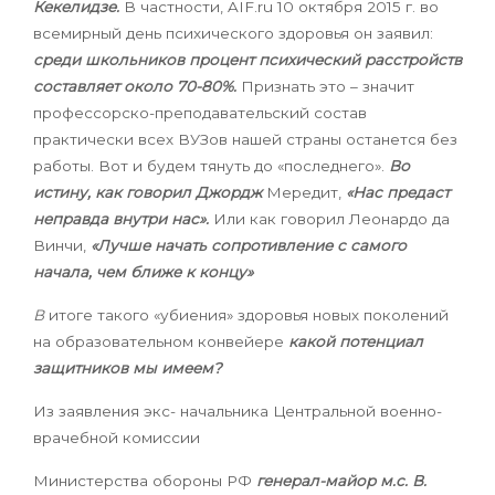
Кекелидзе.
В частности,
AIF
.
ru
10 октября 2015 г. во
всемирный день психического здоровья
он заявил:
среди школьников процент психический расстройств
составляет около 70-80%.
Признать это – значит
профессорско-преподавательский состав
практически всех ВУЗов нашей страны останется без
работы. Вот и будем тянуть до «последнего».
Во
истину, как говорил Джордж
Мередит,
«Нас предаст
неправда внутри нас».
Или как говорил Леонардо да
Винчи,
«Лучше начать сопротивление с самого
начала, чем ближе к концу»
В
итоге такого «убиения» здоровья новых поколений
на образовательном конвейере
какой потенциал
защитников мы имеем?
Из заявления экс- начальника Центральной военно-
врачебной комиссии
Министерства обороны РФ
генерал-майор м.с. В.