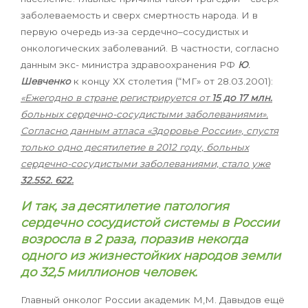
заболеваемость и сверх смертность народа. И в
первую очередь из-за сердечно–сосудистых и
онкологических заболеваний. В частности, с
огласно
данным экс- министра здравоохранения РФ
Ю
.
Шевченко
к концу ХХ столетия
(“МГ» от 28.03.2001):
«Ежегодно в стране регистрируется от
15 до 17 млн.
больных сердечно-сосудистыми заболеваниями».
Согласно данным атласа «Здоровье России», спустя
только одно десятилетие в 2012 году, больных
сердечно-сосудистыми заболеваниями, стало уже
32.552. 622.
И так, за десятилетие патология
сердечно сосудистой системы в России
возросла в 2 раза, поразив некогда
одного из жизнестойких народов земли
до 32,5 миллионов человек.
Главный онколог России академик М,М. Давыдов ещё