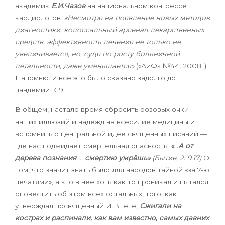
академик
Е.И.Чазов
на национальном конгрессе
кардиологов:
«Несмотря на появление новых методов
диагностики, колоссальный арсенал лекарственных
средств, эффективность лечения не только не
увеличивается, но, судя по росту больничной
летальности, даже уменьшается»
(«АиФ» №44, 2008г).
Напомню: и всё это было сказано задолго до
пандемии К19.
В общем, настало время сбросить розовых очки
наших иллюзий и надежд на всесилие медицины и
вспомнить о центральной идее священных писаний —
где нас поджидает смертельная опасность:
«
…
А от
дерева познания
…
смертию умрёшь»
(Бытие, 2: 9,17)
О
том, что значит знать было для народов тайной «за 7-ю
печатями», а кто в неё хоть как то проникал и пытался
оповестить об этом всех остальных, того, как
утверждал посвященный И.В.Гёте,
Сжигали на
кострах и распинали, как вам известно, самых давних