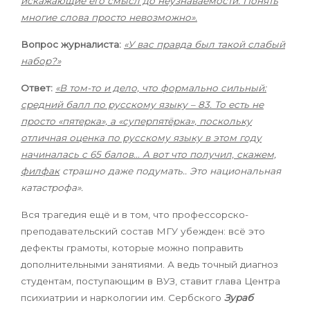
искажающие его смысл до неузнаваемости. Понять
многие слова просто невозможно».
Вопрос журналиста:
«У вас правда был такой слабый
набор?»
Ответ:
«В том-то и дело, что формально сильный:
средний балл по русскому языку – 83. То есть не
просто «пятерка», а «суперпятёрка», поскольку
отличная оценка по русскому языку в этом году
начиналась с 65 балов… А вот что получил, скажем,
филфак
страшно даже подумать.. Это национальная
катастрофа».
Вся трагедия ещё и в том, что профессорско-
преподавательский состав МГУ убежден: всё это
дефекты грамоты, которые можно поправить
дополнительными занятиями
.
А ведь точный диагноз
студентам, поступающим в ВУЗ, ставит
глава
Центра
психиатрии и наркологии им. Сербского
Зураб