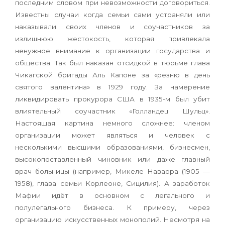
последним словом при невозможности договориться.
Известны случаи когда семьи сами устраняли или
наказывали своих членов и соучастников за
излишнюю жестокость, которая привлекала
ненужное внимание к организации государства и
общества. Так был наказан отсидкой в тюрьме глава
Чикагской бригады Аль Капоне за «резню в день
святого валентина» в 1929 году. За намерение
ликвидировать прокурора США в 1935-м был убит
влиятельный соучастник «Голландец Шульц».
Настоящая картина немного сложнее: членом
организации может являться и человек с
несколькими высшими образованиями, бизнесмен,
высокопоставленный чиновник или даже главный
врач больницы (например, Микеле Наварра (1905 —
1958), глава семьи Корлеоне, Сицилия). А заработок
Мафии идёт в основном с легального и
полулегального бизнеса. К примеру, через
организацию искусственных монополий. Несмотря на