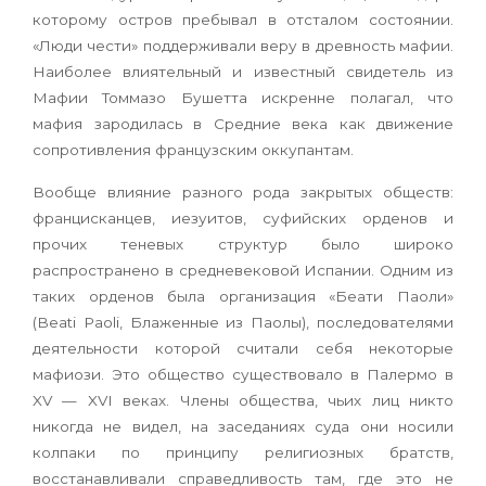
которому остров пребывал в отсталом состоянии.
«Люди чести» поддерживали веру в древность мафии.
Наиболее влиятельный и известный свидетель из
Мафии Томмазо Бушетта искренне полагал, что
мафия зародилась в Средние века как движение
сопротивления французским оккупантам.
Вообще влияние разного рода закрытых обществ:
францисканцев, иезуитов, суфийских орденов и
прочих теневых структур было широко
распространено в средневековой Испании. Одним из
таких орденов была организация «Беати Паоли»
(Beati Paoli, Блаженные из Паолы), последователями
деятельности которой считали себя некоторые
мафиози. Это общество существовало в Палермо в
XV — XVI веках. Члены общества, чьих лиц никто
никогда не видел, на заседаниях суда они носили
колпаки по принципу религиозных братств,
восстанавливали справедливость там, где это не