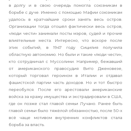
в долгу и в свою очередь помогла союзникам в
борьбе с дуче. Именно с помощью Мафии союзникам
удалось в кратчайшие сроки занять весь остров.
Организации тогда отошёл фактически весь остров,
«люди чести» занимали посты мэров, судей и прочие
влиятельные места. Интересно, что вскоре после
этих событий, в 1947 году Сицилия получила
областную автономию. Но были и такие «люди чести»,
кто сотрудничал с Муссолини. Например, бежавший
от американского правосудия Вито Дженовезе,
который торговал героином в Италии и отдавал
фашистской партии часть доходов. Но и тот быстро
переобулся. После его арестовали американские
войска за кражу имущества и экстрадировали в США,
где он позже стал главой семьи Лучано. Ранее быть
главой семьи было тяжёлой обязанностью, после 50-х
всё чаще мотивом внутренних конфликтов стала
борьба за власть.