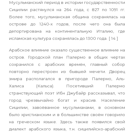
Мусульманский период в истории государственности
Сицилии растянулся на 264 года, с 827 по 1091 гг.
Более того, мусульманская община сохранялась на
острове до 1240-х годов, после чего она была
депортирована на континентальную Италию, где
исламская культура сохранялась до 1300 года. [ 14 ]
Арабское влияние оказало существенное влияние на
остров. Городской план Палермо в общих чертах
сохранился с арабских времён, главный собор
повторно перестроен из бывшей мечети. Дворец
эмира располагался в пригороде Палермо, Аль-
Халиса (Кальса). Посетивший Палермо
странствующий поэт Ибн Джубайр рассказывал, что
город чрезвычайно богат и красив. Население
Сицилии, завоёванное мусульманами, в основном
было христианским и в большинстве своём говорило
на греческом языке. Здесь также появился свой
диалект арабского языка, т.н. сицилийско-арабский