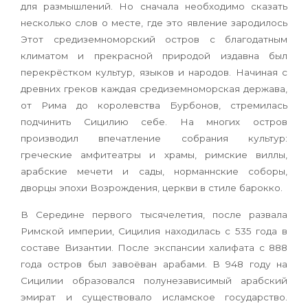
для размышлений. Но сначала необходимо сказать
несколько слов о месте, где это явление зародилось
Этот средиземноморский остров с благодатным
климатом и прекрасной природой издавна был
перекрёстком культур, языков и народов. Начиная с
древних греков каждая средиземноморская держава,
от Рима до королевства Бурбонов, стремилась
подчинить Сицилию себе. На многих остров
производил впечатление собрания культур:
греческие амфитеатры и храмы, римские виллы,
арабские мечети и сады, норманнские соборы,
дворцы эпохи Возрождения, церкви в стиле барокко.
В Середине первого тысячелетия, после развала
Римской империи, Сицилия находилась c 535 года в
составе Византии. После экспансии халифата с 888
года остров был завоёван арабами. В 948 году на
Сицилии образовался полунезависимый арабский
эмират и существовало исламское государство.