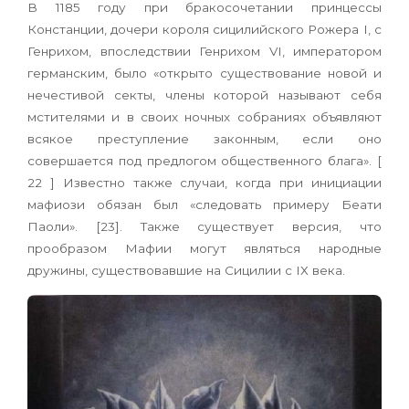
В 1185 году при бракосочетании принцессы
Констанции, дочери короля сицилийского Рожера I, с
Генрихом, впоследствии Генрихом VI, императором
германским, было «открыто существование новой и
нечестивой секты, члены которой называют себя
мстителями и в своих ночных собраниях объявляют
всякое преступление законным, если оно
совершается под предлогом общественного блага». [
22 ] Известно также случаи, когда при инициации
мафиози обязан был «следовать примеру Беати
Паоли». [23]. Также существует версия, что
прообразом Мафии могут являться народные
дружины, существовавшие на Сицилии с IХ века.