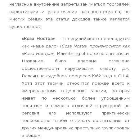
негласные внутренние запреты заниматься торговлей
наркотиками и ужесточение законодательства, во
многих семьях эта статья доходов также является
существенной.
«Коза Ностра»
— с сицилийского переводится
как «наше дело» (
Cosa Nostra, произносится как
«Коса Ностра»
). Или «thing of ours» по-английски.
Название было впервые оглашено
общественности нарушившим омерту Дж.
Валачи на судебном процессе 1962 года в США.
Хотя этот термин относится прежде всего к
американскому отделению Мафии, которая
живёт по несколько более упрощённым
понятиям и немного отличной структурой, но
сегодня его используют практически
повсеместно чтобы отличать организацию от
других международных преступных группировок
в общем.