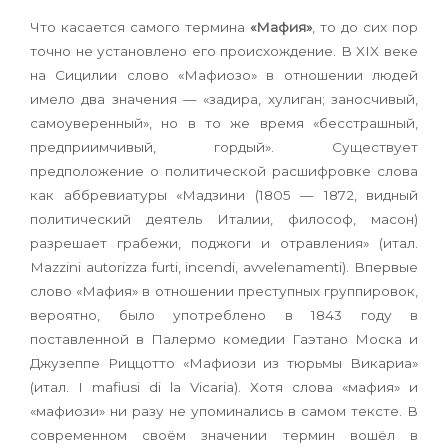
Что касается самого термина
«Мафия»
, то до сих пор
точно не установлено его происхождение. В XIX веке
на Сицилии слово «Мафиозо» в отношении людей
имело два значения — «задира, хулиган; заносчивый,
самоуверенный», но в то же время «бесстрашный,
предприимчивый, гордый». Существует
предположение о политической расшифровке слова
как аббревиатуры «Мадзини (1805 — 1872, видный
политический деятель Италии, философ, масон)
разрешает грабежи, поджоги и отравления» (итал.
Mazzini autorizza furti, incendi, avvelenamenti). Впервые
слово «Мафия» в отношении преступных группировок,
вероятно, было употреблено в 1843 году в
поставленной в Палермо комедии Гаэтано Моска и
Джузеппе Риццотто «Мафиози из тюрьмы Викариа»
(итал. I mafiusi di la Vicaria). Хотя слова «мафия» и
«мафиози» ни разу не упоминались в самом тексте. В
современном своём значении термин вошёл в