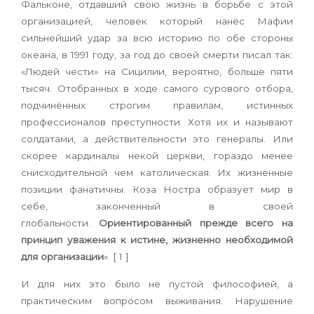
Фальконе, отдавший свою жизнь в борьбе с этой
организацией, человек который нанёс Мафии
сильнейший удар за всю историю по обе стороны
океана, в 1991 году, за год до своей смерти писал так:
«Людей чести» на Сицилии, вероятно, больше пяти
тысяч. Отобранных в ходе самого сурового отбора,
подчинённых строгим правилам, истинных
профессионалов преступности. Хотя их и называют
солдатами, а действительности это генералы. Или
скорее кардиналы некой церкви, гораздо менее
снисходительной чем католическая. Их жизненные
позиции фанатичны. Коза Ностра образует мир в
себе, законченный в своей
глобальности.
Ориентированный прежде всего на
принцип уважения к истине, жизненно необходимой
для организации
». [ 1 ]
И для них это было не пустой философией, а
практическим вопросом выживания. Нарушение