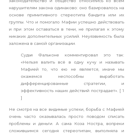
законодательство и общество относились ко всем
нарушителям закона одинаково: оно базировалось на
основе примитивного стереотипа бандита или их
группы. Что и помогало Мафии успешно действовать
и при этом оставаться в тени, не прилагая к этому
никаких дополнительных усилий. Неуязвимость была
заложена в самой организации.
Судья Фальконе комментировал это так:
«Нельзя валить всё в одну кучу и называть
Мафией то, что ею не является, иначе мы
окажемся неспособны выработать
дифференцированные стратегии, и
эффективность наших действий пострадает». [ 1
]
Не смотря на все видимые успехи, борьба с Мафией
очень часто оказывалась просто поводом списать
проблемы и деньги. А сама Коза Ностра, вопреки
сложившимся сегодня стереотипам, выполняла и