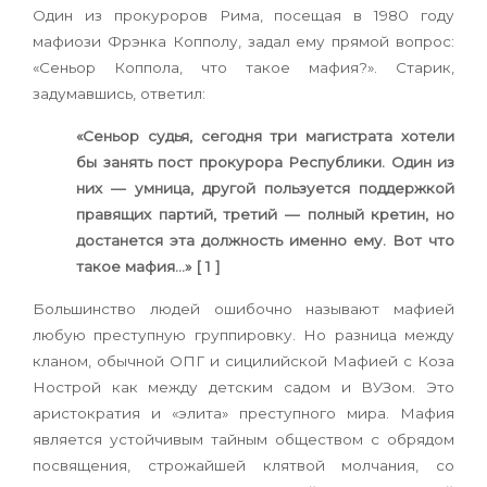
Один из прокуроров Рима, посещая в 1980 году
мафиози Фрэнка Копполу, задал ему прямой вопрос:
«Сеньор Коппола, что такое мафия?». Старик,
задумавшись, ответил:
«Сеньор судья, сегодня три магистрата хотели
бы занять пост прокурора Республики. Один из
них — умница, другой пользуется поддержкой
правящих партий, третий — полный кретин, но
достанется эта должность именно ему. Вот что
такое мафия…» [ 1 ]
Большинство людей ошибочно называют мафией
любую преступную группировку. Но разница между
кланом, обычной ОПГ и сицилийской Мафией с Коза
Нострой как между детским садом и ВУЗом. Это
аристократия и «элита» преступного мира. Мафия
является устойчивым тайным обществом с обрядом
посвящения, строжайшей клятвой молчания, со