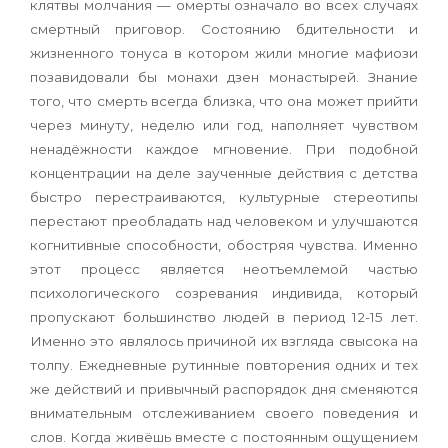
клятвы молчания — омерты означало во всех случаях
смертный приговор. Состоянию бдительности и
жизненного тонуса в котором жили многие мафиози
позавидовали бы монахи дзен монастырей. Знание
того, что смерть всегда близка, что она может прийти
через минуту, неделю или год, наполняет чувством
ненадёжности каждое мгновение. При подобной
концентрации на деле заученные действия с детства
быстро перестраиваются, культурные стереотипы
перестают преобладать над человеком и улучшаются
когнитивные способности, обостряя чувства. Именно
этот процесс является неотъемлемой частью
психологического созревания индивида, который
пропускают большинство людей в период 12-15 лет.
Именно это являлось причиной их взгляда свысока на
толпу. Ежедневные рутинные повторения одних и тех
же действий и привычный распорядок дня сменяются
внимательным отслеживанием своего поведения и
слов. Когда живёшь вместе с постоянным ощущением