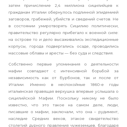
затем причисление 2,4 миллиона сицилийцев к
гражданам Италии обернулось подлинной эпидемией
заговоров, грабежей, убийств и сведений счетов. Не
в состоянии умиротворять Сицилию политически,
правительство регулярно прибегало к военной силе:
на острове то и дело высаживались экспедиционные
корпусы, города подвергались осаде, проводились
массовые облавы и аресты — без суда и следствия.
Собственно первые упоминания о деятельности
мафии совпадают с интенсивной борьбой за
независимость как от Бурбонов, так и после от
Италии. Именно в неспокойные 1860-е годы
итальянская правящая верхушка впервые услышала о
сицилийской Мафии. Поскольку никому не было
известно, что это такое на самом деле, люди,
писавшие о мафии, заключали, что она – рудимент,
наследие Средних веков, этакое свидетельство
столетий дурного правления чужеземцев, благодаря