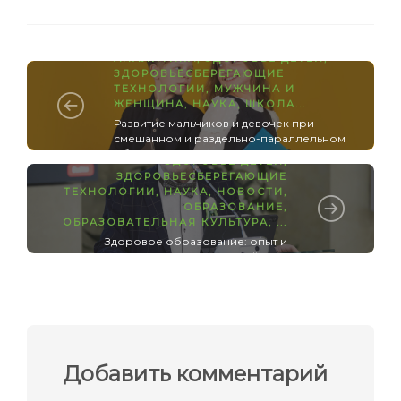
АНАЛИТИКА
,
ЗДОРОВЬЕ ДЕТЕЙ
,
ЗДОРОВЬЕСБЕРЕГАЮЩИЕ
ТЕХНОЛОГИИ
,
МУЖЧИНА И
ЖЕНЩИНА
,
НАУКА
,
ШКОЛА
...
Развитие мальчиков и девочек при
смешанном и раздельно-параллельном
обучении
ЗДОРОВЬЕ ДЕТЕЙ
,
ЗДОРОВЬЕСБЕРЕГАЮЩИЕ
ТЕХНОЛОГИИ
,
НАУКА
,
НОВОСТИ
,
ОБРАЗОВАНИЕ
,
ОБРАЗОВАТЕЛЬНАЯ КУЛЬТУРА
, ...
Здоровое образование: опыт и
перспективы: первый день
Добавить комментарий