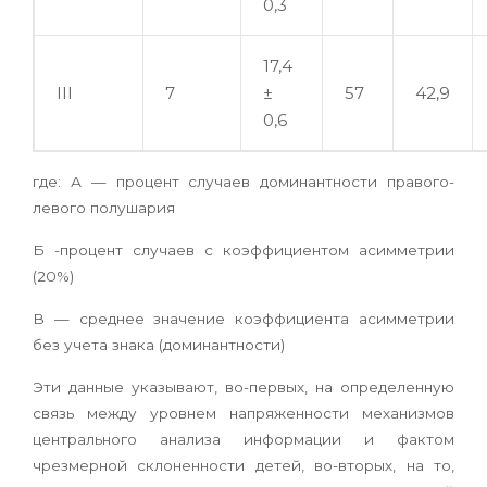
0,3
17,4
III
7
±
57
42,9
0,6
где: А — процент случаев доминантности правого-
левого полушария
Б -процент случаев с коэффициентом асимметрии
(20%)
В — среднее значение коэффициента асимметрии
без учета знака (доминантности)
Эти данные указывают, во-первых, на определенную
связь между уровнем напряженности механизмов
центрального анализа информации и фактом
чрезмерной склоненности детей, во-вторых, на то,