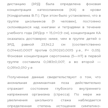
дистанцию (ЗРД) была определена фоновая
концентрация катехоламинов (КА) в крови
(Кондратьева В.П.). При этом было установлено, что в
группе школьников (9 человек), постоянно
склонявшихся над книгами и тетрадями в течение
учебного года (ЗРДср = 15,0+0,9 см), концентрация КА
оказалась достоверно ниже, чем в группе детей о
ЗРД, равной 23,9±2,2 см (соответственно
0,0144±0,0007 против 0,0102±0,0015 у.е., Р< 0,05).
Фоновая концентрация серотонина (5—НТ) в первой
группе составила 0,083±0,007, а во второй —
0,091±0,010 у.е.
Полученные данные свидетельствуют о том, что
аномальная доминантная поза действительно
отражает состояние глубокого внутреннего
напряжения организма (стресса). По мере же
увеличения школьного стажа наблюдается
определенная степень истощения симпатико-