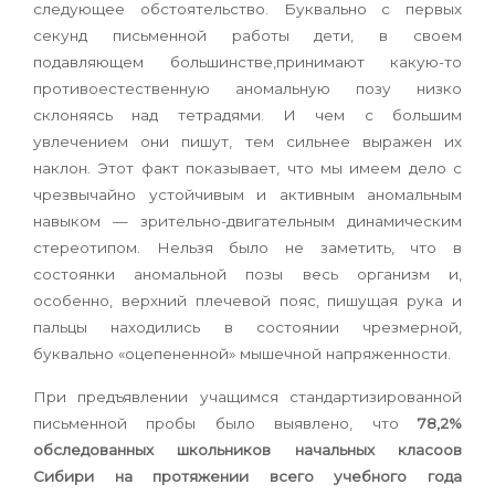
следующее обстоятельство. Буквально с первых
секунд письменной работы дети, в своем
подавляющем большинстве,принимают какую-то
противоестественную аномальную позу низко
склоняясь над тетрадями. И чем с большим
увлечением они пишут, тем сильнее выражен их
наклон. Этот факт показывает, что мы имеем дело с
чрезвычайно устойчивым и активным аномальным
навыком — зрительно-двигательным динамическим
стереотипом. Нельзя было не заметить, что в
состоянки аномальной позы весь организм и,
особенно, верхний плечевой пояс, пишущая рука и
пальцы находились в состоянии чрезмерной,
буквально «оцепененной» мышечной напряженности.
При предъявлении учащимся стандартизированной
письменной пробы было выявлено, что
78,2%
обследованных школьников начальных класоов
Сибири на протяжении всего учебного года