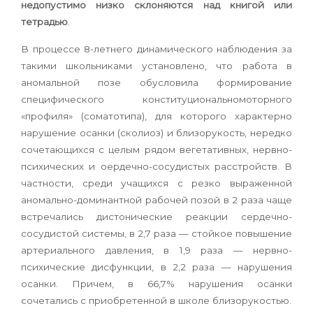
недопустимо низко склоняются над книгой или
тетрадью
.
В процессе 8-летнего динамического наблюдения за
такими школьниками установлено, что работа в
аномальной позе обусловила формирование
специфического конституциональномоторного
«профиля» (соматотипа), для которого характерно
нарушение осанки (сколиоз) и близорукость, нередко
сочетающихся с целым рядом вегетативных, нервно-
психических и оердечно-сосудистых расстройств. В
частности, среди учащихся с резко выраженной
аномально-доминантной рабочей позой в 2 раза чаще
встречались дистонические реакции сердечно-
сосудистой системы, в 2,7 раза — стойкое повышение
артериального давления, в 1,9 раза — нервно-
психические дисфункции, в 2,2 раза — нарушения
осанки. Причем, в 66,7% нарушения осанки
сочетались с приобретенной в школе близорукостью.