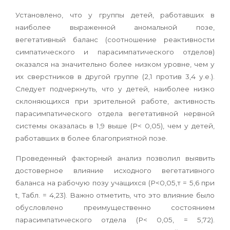
Установлено, что у группы детей, работавших в
наиболее выраженной аномальной позе,
вегетативный баланс (соотношение реактивности
симпатического и парасимпатического отделов)
оказался на значительно более низком уровне, чем у
их сверстников в другой группе (2,1 против 3,4 у.е.).
Следует подчеркнуть, что у детей, наиболее низко
склоняющихся при зрительной работе, активность
парасимпатического отдела вегетативной нервной
системы оказалась в 1,9 выше (Р< 0,05), чем у детей,
работавших в более благоприятной позе.
Проведенный факторный анализ позволил выявить
достоверное влияние исходного вегетативного
баланса на рабочую позу учащихся (Р<0,05,т = 5,6 при
t, Табл. = 4,23). Важно отметить, что это влияние было
обусловлено преимущественно состоянием
парасимпатического отдела (Р< 0,05, = 5,72).