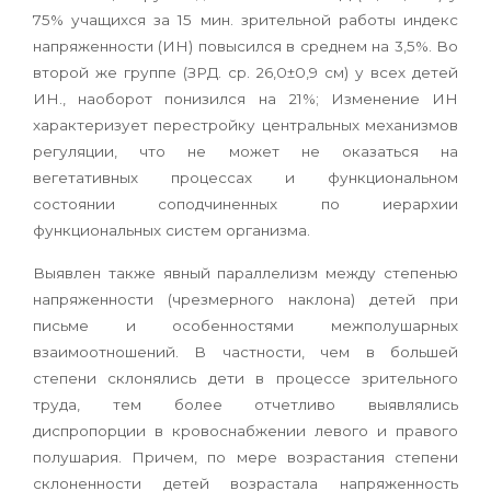
75% учащихся за 15 мин. зрительной работы индекс
напряженности (ИН) повысился в среднем на 3,5%. Во
второй же группе (ЗРД. ср. 26,0±0,9 см) у всех детей
ИН., наоборот понизился на 21%; Изменение ИН
характеризует перестройку центральных механизмов
регуляции, что не может не оказаться на
вегетативных процессах и функциональном
состоянии соподчиненных по иерархии
функциональных систем организма.
Выявлен также явный параллелизм между степенью
напряженности (чрезмерного наклона) детей при
письме и особенностями межполушарных
взаимоотношений. В частности, чем в большей
степени склонялись дети в процессе зрительного
труда, тем более отчетливо выявлялись
диспропорции в кровоснабжении левого и правого
полушария. Причем, по мере возрастания степени
склоненности детей возрастала напряженность