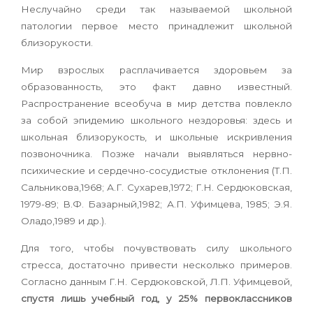
Неслучайно среди так называемой школьной
патологии первое место принадлежит школьной
близорукости.
Мир взрослых расплачивается здоровьем за
образованность, это факт давно известный.
Распространение всеобуча в мир детства повлекло
за собой эпидемию школьного нездоровья: здесь и
школьная близорукость, и школьные искривления
позвоночника. Позже начали выявляться нервно-
психические и сердечно-сосудистые отклонения (Т.П.
Сальникова,1968; А.Г. Сухарев,1972; Г.Н. Сердюковская,
1979-89; В.Ф. Базарный,1982; А.П. Уфимцева, 1985; Э.Я.
Оладо,1989 и др.).
Для того, чтобы почувствовать силу школьного
стресса, достаточно привести несколько примеров.
Согласно данным Г.Н. Сердюковской, Л.П. Уфимцевой,
спустя лишь учебный год, у 25% первоклассников