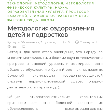
ТЕХНОЛОГИИ
,
МЕТОДОЛОГИЯ
,
МЕТОДОЛОГИЯ
ФИЗИЧЕСКОЙ КУЛЬТУРЫ
,
НАУКА
,
ОБРАЗОВАТЕЛЬНАЯ КУЛЬТУРА
,
ПРОФЕССОР
БАЗАРНЫЙ
,
УЧИМСЯ СТОЯ. РАБОТАЕМ СТОЯ.
,
ФАКТОРЫ СРЕДЫ
,
ШКОЛА
Методология оздоровления
детей и подростков
Культура Образования
,
3 года назад
0
11 минуты
5161
Сегодня для всех стало очевидным, что наряду со
многими материальными благами научно-технический
прогресс и высокий уровень информированности
общества обусловили и бурный рост так называемых
болезней цивилизации (сердечно-сосудистой
оистемы, нервно-психической сферы, опорно-
двигательного аппарата и др.).
Общим этиопатогенетическим характерным
признаком для этих болезней является их
обусловленность психо-эмоциональным