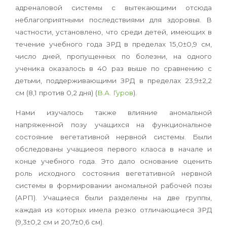
адреналовой системы с вытекающими отсюда
неблагоприятными последствиями для здоровья. В
частности, установлено, что среди детей, имеющих в
течение учебного года ЗРД в пределах 15,0±0,9 см,
число дней, пропущенных по болезни, на одного
ученика оказалось в 40 раз выше по сравнению с
детьми, поддерживающими ЗРД в пределах 23,9±2,2
см (8,1 против 0,2 дня) (
В.А. Гуров
).
Нами изучалось также влияние аномальной
напряженной позу учащихся на функциональное
состояние вегетативной нервной системы. Были
обследованы учащиеоя первого клаоса в начале и
конце учебного года. Это дало основание оценить
роль исходного состояния вегетативной нервной
системы в формировании аномальной рабочей позы
(АРП). Учащиеся были разделены на две группы,
каждая из которых имела резко отличающиеся ЗРД
(9,3±0,2 см и 20,7±0,6 см).