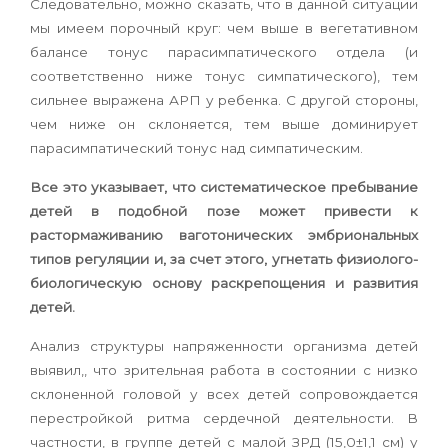
Следовательно, можно сказать, что в данной ситуации
мы имеем порочный круг: чем выше в вегетативном
балансе тонус парасимпатического отдела (и
соответственно ниже тонус симпатического), тем
сильнее выражена АРП у ребенка. С другой стороны,
чем ниже он склоняется, тем выше доминирует
парасимпатический тонус над симпатическим.
Все это указывает, что систематическое пребывание
детей в подобной позе может привести к
растормаживанию ваготонических эмбриональных
типов регуляции и, за счет этого, угнетать физиолого-
биологическую основу раскрепощения и развития
детей.
Анализ структуры напряженности организма детей
выявил,, что зрительная работа в состоянии с низко
склоненной головой у всех детей сопровождается
перестройкой ритма сердечной деятельности. В
частности, в группе детей с малой ЗРД (15,0±1,1 см) у