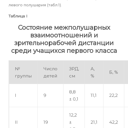
левого полушария (табл.1).
Таблица I
Состояние межполушарных
взаимоотношений и
зрительнорабочей дистанции
среди учащихся первого класса
№
Число
ЗРД,
А,
Б, %
группы
детей
см
%
8,8
I
9
11,1
22,2
± 0,1
12,2
II
19
±
21,1
42,2