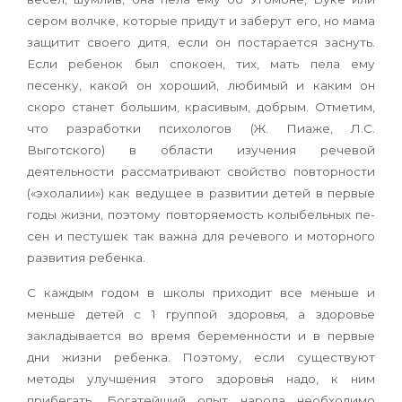
сером волчке, которые придут и заберут его, но мама
защитит своего дитя, если он постарается заснуть.
Если ребенок был спокоен, тих, мать пела ему
песенку, какой он хороший, любимый и каким он
скоро станет большим, красивым, добрым. Отметим,
что разработки психологов (Ж. Пиаже, Л.С.
Выготского) в области изучения речевой
деятельности рас­сматривают свойство повторности
(«эхолалии») как ведущее в развитии детей в первые
годы жизни, поэтому повторяемость колыбельных пе­
сен и пестушек так важна для речевого и мотор­ного
развития ребенка.
С каждым годом в школы приходит все мень­ше и
меньше детей с 1 группой здоровья, а здо­ровье
закладывается во время беременности и в первые
дни жизни ребенка. Поэтому, если суще­ствуют
методы улучшения этого здоровья надо, к ним
прибегать. Богатейший опыт народа не­обходимо