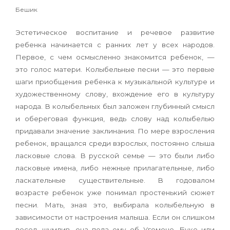
Бешик
Эстетическое воспитание и речевое разви­тие
ребенка начинается с ранних лет у всех на­родов.
Первое, с чем осмысленно знакомится ребенок, —
это голос матери. Колыбельные пес­ни — это первые
шаги приобщения ребенка к му­зыкальной культуре и
художественному слову, вхождение его в культуру
народа. В колыбель­ных был заложен глубинный смысл
и обереговая функция, ведь слову над колыбелью
придавали значение заклинания. По мере взросления
ребе­нок, вращался среди взрослых, постоянно слы­ша
ласковые слова. В русской семье — это были либо
ласковые имена, либо нежные прилага­тельные, либо
ласкательные существительные. В годовалом
возрасте ребенок уже понимал про­стенький сюжет
песни. Мать, зная это, выбирала колыбельную в
зависимости от настроения ма­лыша. Если он слишком
весел, шумлив, она пела ему об Угомоне, Буке или