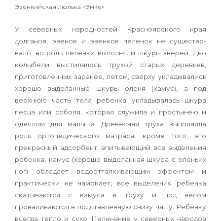
Эвенкийская люлька «Эмке»
У северных народностей Красноярского края
долганов, эвенов и эвенков пеленок не существо­
вало, но роль пеленки выполняли шкуры зверей. Дно
колыбели выстилалось трухой старых де­ревьев,
приготовленных заранее, летом, сверху укладывались
хорошо выделанные шкуры оленя (камус), а под
верхнюю часть тела ребенка укла­дывалась шкура
песца или соболя, которая слу­жила и простынею и
одеялом для малыша. Дре­весная труха выполняла
роль ортопедического матраса, кроме того, это
прекрасный адсорбент, впитывающий все выделения
ребенка, камус (хо­рошо выделанная шкура с оленьих
ног) облада­ет водоотталкивающим эффектом и
практически не намокает, все выделения ребенка
скатывают­ся с камуса в труху и под весом
проваливаются в подставленную снизу чашу. Ребенку
всегда тепло и сухо! Пеленание у северных народов