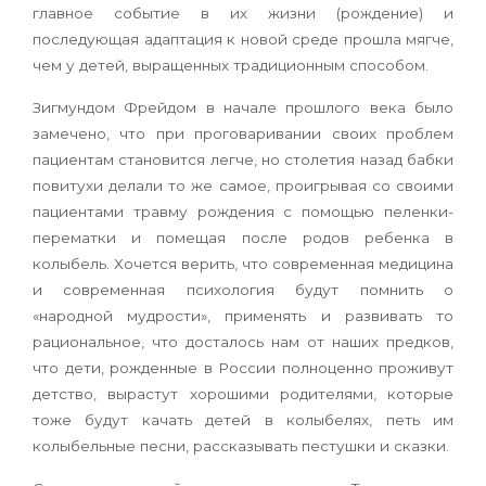
главное событие в их жизни (рождение) и
последующая адаптация к новой среде прошла мягче,
чем у детей, выра­щенных традиционным способом.
Зигмундом Фрейдом в начале прошлого века было
замечено, что при проговаривании своих проблем
пациентам становится легче, но столетия назад бабки
повитухи делали то же са­мое, проигрывая со своими
пациентами травму рождения с помощью пеленки-
перематки и по­мещая после родов ребенка в
колыбель. Хочется верить, что современная медицина
и современ­ная психология будут помнить о
«народной му­дрости», применять и развивать то
рациональ­ное, что досталось нам от наших предков,
что дети, рожденные в России полноценно прожи­вут
детство, вырастут хорошими родителями, которые
тоже будут качать детей в колыбелях, петь им
колыбельные песни, рассказывать пестушки и сказки.