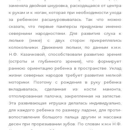
заменя­ла двойная шнуровка, расходящаяся от центра
к рукам и к ногам, которая при необходимости ухода
за ребенком расшнуровывалась. Так что можно
сказать, что первые памперсы придума­ны именно
северными народностями. Для раз­вития слуха к
люльке (эмке) с двух сторон при­креплялись
колокольчики. Движения люльки, по данным к.м.н.
Н.Ф. Казачковой, способство­вали развитию зрения
(остроты и глубинного зрения), что формирует
раннюю ориентацию ребенка в пространстве. Уклад
жизни северных народов требует развития мелкой
моторики. По­этому с рождения в руку ребенка
вкладывалась, сделанная из кости мамонта,
отполированная палочка, закрепленная на запястье.
Эта разви­вающая игрушка делалась индивидуально,
для каждого ребенка по размеру ладони, для проти­
вопоставления большого пальца другим и мас­сажа
десен при прорезывании зубов. По словам к.м.н Н.Ф.