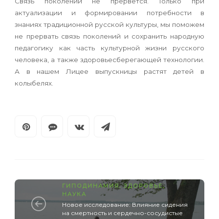
Связь поколений не прервется. Только при
актуализации и формировании потребности в
знаниях традиционной русской культуры, мы поможем
не прервать связь поколений и сохра­нить народную
педагогику как часть культурной жизни русского
человека, а также здоровьесбе­регающей технологии.
А в нашем Лицее выпуск­ницы растят детей в
колыбелях.
ГИПОДИНАМИЯ
,
ЗДОРОВЬЕ
,
НАУКА
Новое исследование: Влияние сидения
на смертность и сердечно-сосудистые