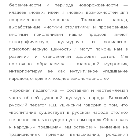
беременности и периода новорожденности —
кладезь «новых» идей и «новых» возмож­ностей для
современного человека. Традиции народа,
выработанные многими столетиями и проверенные
многими поколениями наших предков, имеют
этнографическую, культурную и социально-
психологическую ценность и могут помочь нам в
развитии и становлении здоровья детей. Мы
постоянно обращаемся к «народной мудрости»,
интерпретируя ее как интуитивное угадывание
народом, открытых позднее законо­мерностей.
Народная педагогика — составная и неотъем­лемая
часть общей духовной культуры народа. Великий
русский педагог К.Д. Ушинский говорил о том, что
«воспитание существует в русском народе столько
же веков, сколько существует сам народ». Обращаясь
к народным традициям, мы остановим внимание на
традиционных приемах вынашивания, рождения