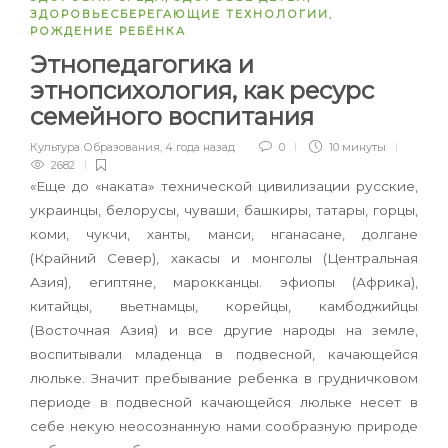
ЗДОРОВЬЕСБЕРЕГАЮЩИЕ ТЕХНОЛОГИИ
,
РОЖДЕНИЕ РЕБЁНКА
Этнопедагогика и
этнопсихология, как ресурс
семейного воспитания
Культура Образования
,
4 года назад
0
10 минуты
2682
«Еще до «наката» технической цивилизации русские,
украинцы, белорусы, чуваши, башкиры, татары, горцы,
коми, чукчи, ханты, манси, нгана­сане, долгане
(Крайний Север), хакасы и монголы (Центральная
Азия), египтяне, марокканцы. эфио­пы (Африка),
китайцы, вьетнамцы, корейцы, кам­боджийцы
(Восточная Азия) и все другие народы на земле,
воспитывали младенца в подвесной, качающейся
люльке. Значит пребывание ребен­ка в грудничковом
периоде в подвесной качаю­щейся люльке несет в
себе некую неосознанную нами сообразную природе