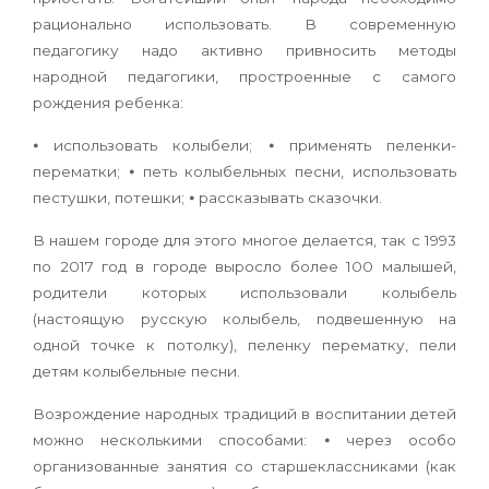
рационально использовать. В совре­менную
педагогику надо активно привносить методы
народной педагогики, простроенные с самого
рождения ребенка:
⦁ использовать колыбели; ⦁ применять пеленки-
перематки; ⦁ петь колыбельных песни, использовать
пестушки, потешки; ⦁ рассказывать сказочки.
В нашем городе для этого многое делается, так с 1993
по 2017 год в городе выросло более 100 малышей,
родители которых использовали колыбель
(настоящую русскую колыбель, подве­шенную на
одной точке к потолку), пеленку перематку, пели
детям колыбельные песни.
Возрождение народных традиций в воспита­нии детей
можно несколькими способами: ⦁ через особо
организованные занятия со старшеклассниками (как