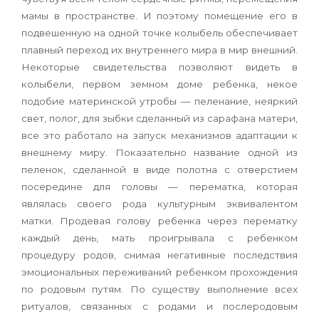
мамы в пространстве. И поэтому помещение его в
подвешенную на одной точке колыбель обеспечивает
плавный переход их внутреннего мира в мир внешний.
Некоторые сви­детельства позволяют видеть в
колыбели, первом земном доме ребенка, некое
подобие материн­ской утробы — пеленание, неяркий
свет, полог, для зыбки сделанный из сарафана матери,
все это ра­ботало на запуск механизмов адаптации к
внешне­му миру. Показательно название одной из
пеленок, сделанной в виде полотна с отверстием
посереди­не для головы — перематка, которая
являлась сво­его рода культурным эквивалентом
матки. Проде­вая голову ребенка через перематку
каждый день, мать проигрывала с ребенком
процедуру родов, снимая негативные последствия
эмоциональных переживаний ребенком прохождения
по родовым путям. По существу выполнение всех
ритуалов, связанных с родами и послеродовым