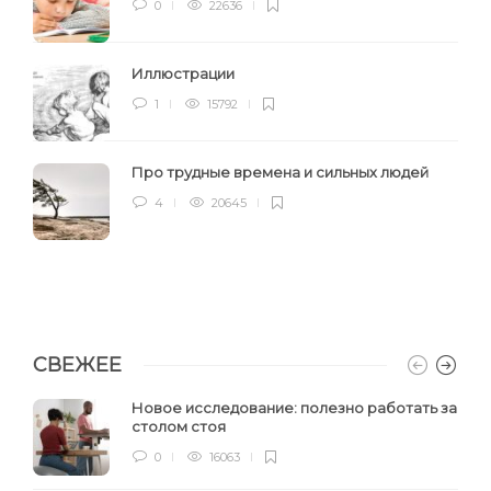
0
22636
Иллюстрации
1
15792
Про трудные времена и сильных людей
4
20645
СВЕЖЕЕ
Новое исследование: полезно работать за
столом стоя
0
16063