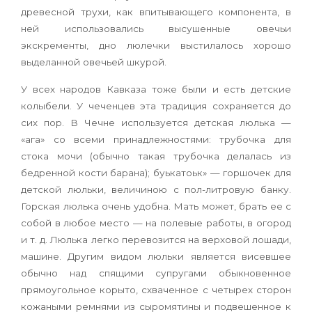
древесной трухи, как впитывающего компонента, в
ней ис­пользовались высушенные овечьи
экскременты, дно люлечки выстилалось хорошо
выделанной овечьей шкурой.
У всех народов Кавказа тоже были и есть детские
колыбели. У чеченцев эта традиция со­храняется до
сих пор. В Чечне используется детская люлька —
«ага» со всеми принадлежно­стями: трубочка для
стока мочи (обычно такая трубочка делалась из
бедренной кости барана); буькатоьк» — горшочек для
детской люльки, ве­личиною с пол-литровую банку.
Горская люлька очень удобна. Мать может, брать ее с
собой в лю­бое место — на полевые работы, в огород
и т. д. Люлька легко перевозится на верховой лошади,
машине. Другим видом люльки является висев­шее
обычно над спящими супругами обыкновен­ное
прямоугольное корыто, схваченное с четы­рех сторон
кожаными ремнями из сыромятины и подвешенное к