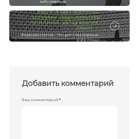
заболевания
ВИДЕО
,
ВИДЕОЭКОЛОГИЯ
,
ЗДОРОВАЯ СРЕДА
,
КУЛЬТУРА
ПОСЕЛЕНИЙ
,
МЕТОДОЛОГИЯ
,
ОБЩЕЕ
, ...
Видеоэкология - Что для глаз хорошо,
а что плохо
Добавить комментарий
Ваш комментарий
*