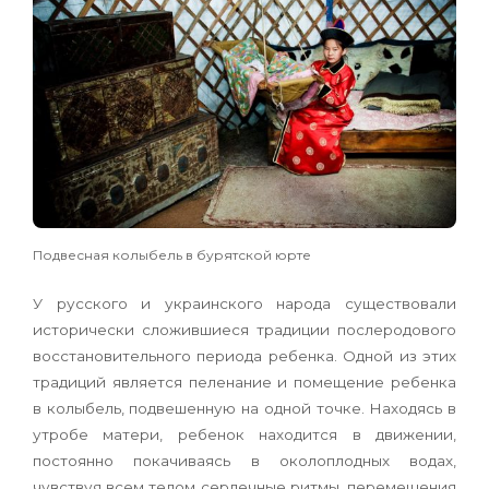
Подвесная колыбель в бурятской юрте
У русского и украинского народа существова­ли
исторически сложившиеся традиции после­родового
восстановительного периода ребенка. Одной из этих
традиций является пеленание и помещение ребенка
в колыбель, подвешенную на одной точке. Находясь в
утробе матери, ребенок находится в движении,
постоянно покачиваясь в околоплодных водах,
чувствуя всем телом сердеч­ные ритмы, перемещения