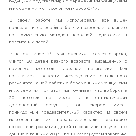
будущими родите­лями); ⦁ с беременными женщинами
и их семьями; ⦁ с населением через СМИ.
В своей работе мы использовали все выше­
приведенные способы работы и возродили тра­дицию
по применению методов народной педа­гогики в
воспитании детей.
В нашем Лицее №103 «Гармония» г. Железно­горска,
учится 20 детей разного возраста, выра­щенных с
помощью методов народной педаго­гики. Мы
попытались провести исследование отдаленного
результата нашей работы с бере­менными женщинами
и их семьями, при этом мы понимаем, что выборка в
20 человек не может дать статистически
достоверный результат, он скорее имеет
прикидочный предварительный характер. В своем
исследовании мы проанали­зировали некоторые
показатели развития детей и сравнили полученные
данные с данными 20 (с 1 по 10 класс) детей такого же