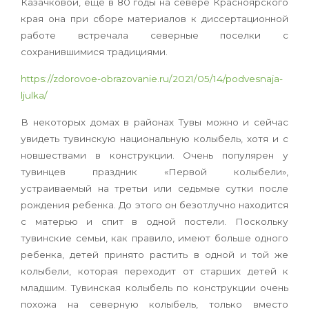
Казачковой, еще в 80 годы на севере Красноярского
края она при сборе материалов к диссертационной
работе встречала северные поселки с
сохранившимися традициями.
https://zdorovoe-obrazovanie.ru/2021/05/14/podvesnaja-
ljulka/
В некоторых домах в районах Тувы можно и сейчас
увидеть тувинскую национальную ко­лыбель, хотя и с
новшествами в конструкции. Очень популярен у
тувинцев праздник «Первой колыбели»,
устраиваемый на третьи или седь­мые сутки после
рождения ребенка. До этого он безотлучно находится
с матерью и спит в одной постели. Поскольку
тувинские семьи, как прави­ло, имеют больше одного
ребенка, детей приня­то растить в одной и той же
колыбели, которая переходит от старших детей к
младшим. Тувин­ская колыбель по конструкции очень
похожа на северную колыбель, только вместо