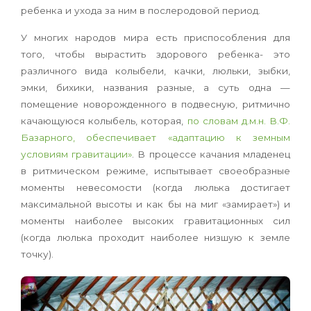
ребенка и ухода за ним в послеродовой период.
У многих народов мира есть приспособления для
того, чтобы вырастить здорового ребенка- это
различного вида колыбели, качки, люльки, зыбки,
эмки, бихики, названия разные, а суть одна —
помещение новорожденного в подвес­ную, ритмично
качающуюся колыбель, которая,
по словам д.м.н. В.Ф.
Базарного, обеспечивает «адаптацию к земным
условиям гравитации»
. В процессе качания младенец
в ритмическом режиме, испытывает своеобразные
моменты неве­сомости (когда люлька достигает
максимальной высоты и как бы на миг «замирает») и
моменты наиболее высоких гравитационных сил
(когда люлька проходит наиболее низшую к земле
точ­ку).