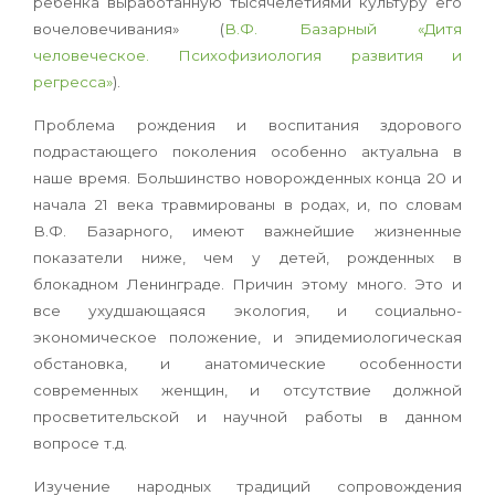
ребенка выработан­ную тысячелетиями культуру его
вочеловечивания» (
В.Ф. Базарный «Дитя
человеческое. Психо­физиология развития и
регресса»
).
Проблема рождения и воспитания здорового
подрастающего поколения особенно актуаль­на в
наше время. Большинство новорожденных конца 20 и
начала 21 века травмированы в ро­дах, и, по словам
В.Ф. Базарного, имеют важней­шие жизненные
показатели ниже, чем у детей, рожденных в
блокадном Ленинграде. Причин этому много. Это и
все ухудшающаяся экология, и социально-
экономическое положение, и эпи­демиологическая
обстановка, и анатомические особенности
современных женщин, и отсутствие должной
просветительской и научной работы в данном
вопросе т.д.
Изучение народных традиций сопровожде­ния