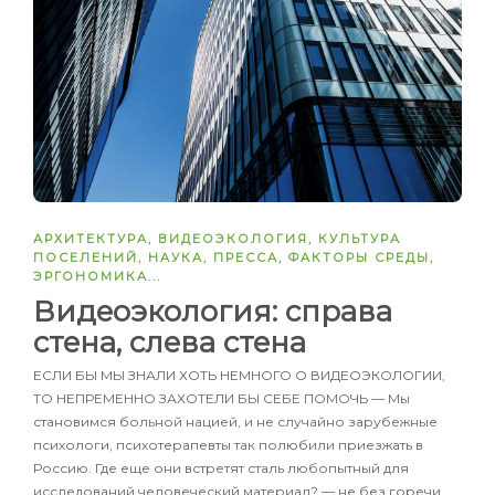
АРХИТЕКТУРА
,
ВИДЕОЭКОЛОГИЯ
,
КУЛЬТУРА
ПОСЕЛЕНИЙ
,
НАУКА
,
ПРЕССА
,
ФАКТОРЫ СРЕДЫ
,
ЭРГОНОМИКА
...
Видеоэкология: справа
стена, слева стена
ЕСЛИ БЫ МЫ ЗНАЛИ ХОТЬ НЕМНОГО О ВИДЕОЭКОЛОГИИ,
ТО НЕПРЕМЕННО ЗАХОТЕЛИ БЫ СЕБЕ ПОМОЧЬ — Мы
становимся больной нацией, и не случайно зарубежные
психологи, психотерапевты так полюбили приезжать в
Россию. Где еще они встретят сталь любопытный для
исследований человеческий материал? — не без горечи