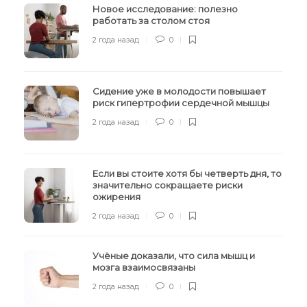
Новое исследование: полезно
работать за столом стоя
2 года назад
0
Сидение уже в молодости повышает
риск гипертрофии сердечной мышцы
2 года назад
0
Если вы стоите хотя бы четверть дня, то
значительно сокращаете риски
ожирения
2 года назад
0
Учёные доказали, что сила мышц и
мозга взаимосвязаны
2 года назад
0