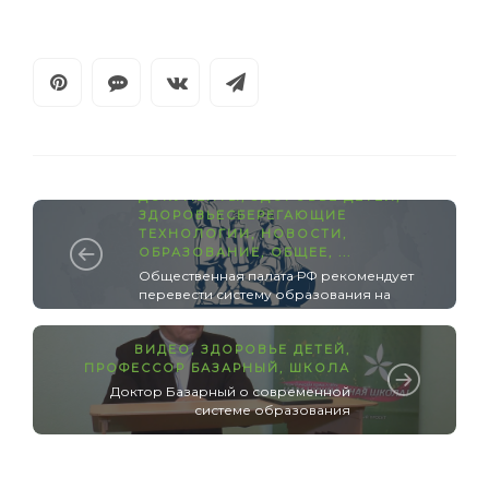
ДОКУМЕНТЫ
,
ЗДОРОВЬЕ ДЕТЕЙ
,
ЗДОРОВЬЕСБЕРЕГАЮЩИЕ
ТЕХНОЛОГИИ
,
НОВОСТИ
,
ОБРАЗОВАНИЕ
,
ОБЩЕЕ
, ...
Общественная палата РФ рекомендует
перевести систему образования на
здоровьеразвивающую основу
ВИДЕО
,
ЗДОРОВЬЕ ДЕТЕЙ
,
ПРОФЕССОР БАЗАРНЫЙ
,
ШКОЛА
Доктор Базарный о современной
системе образования