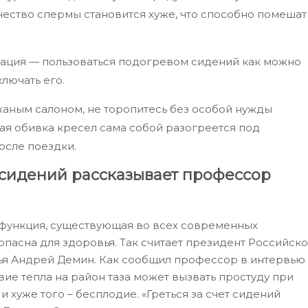
чество спермы становится хуже, что способно помешат
ация — пользоваться подогревом сидений как можно
лючать его.
жаным салоном, не торопитесь без особой нужды
ая обивка кресел сама собой разогреется под
осле поездки.
 сидений рассказывает профессор
 функция, существующая во всех современных
опасна для здоровья. Так считает президент Российск
я Андрей Демин. Как сообщил профессор в интервью
вие тепла на район таза может вызвать простуду при
и хуже того – бесплодие. «Греться за счет сидений