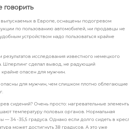
е говорить
 выпускаемых в Европе, оснащены подогревом
рукции по пользованию автомобилей, ни продавцы не
о, удобным устройством надо пользоваться крайне
и результатов исследования известного немецкого
. Шперлинг сделал вывод, не радующий
 крайне опасен для мужчин.
 опасны для мужчин, чем слишком плотно облегающие
г.
рев сидений? Очень просто: нагревательные элемент
ышают температуру половых органов. Нормальная
 — 34 -35,5 градуса. Однако если долго сидеть в крес
ура может достигнуть 38 градусов. А это уже