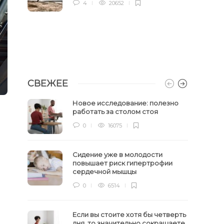
4
20652
СВЕЖЕЕ
Новое исследование: полезно
работать за столом стоя
0
16075
Сидение уже в молодости
повышает риск гипертрофии
сердечной мышцы
0
6514
Если вы стоите хотя бы четверть
дня, то значительно сокращаете