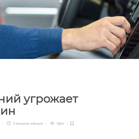
Ы
ний угрожает
чин
5 минуты
чтения
1264