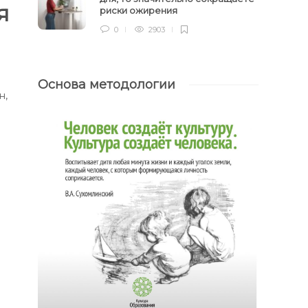
я
риски ожирения
0
2903
Основа методологии
н,