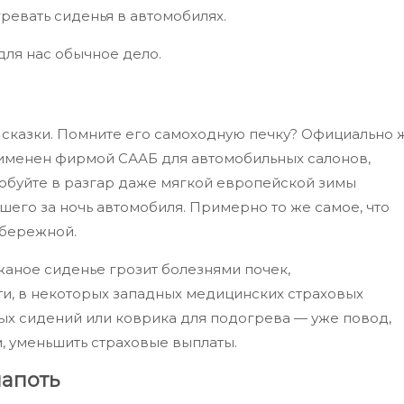
евать сиденья в автомобилях.
для нас обычное дело.
сказки. Помните его самоходную печку? Официально 
именен фирмой СААБ для автомобильных салонов,
робуйте в разгар даже мягкой европейской зимы
шего за ночь автомобиля. Примерно то же самое, что
абережной.
жаное сиденье грозит болезнями почек,
ти, в некоторых западных медицинских страховых
ых сидений или коврика для подогрева — уже повод,
м, уменьшить страховые выплаты.
лапоть