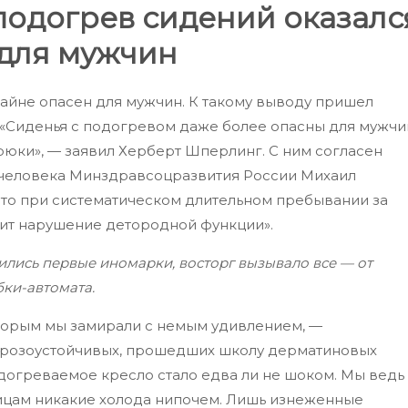
одогрев сидений оказалс
для мужчин
айне опасен для мужчин. К такому выводу пришел
 «Сиденья с подогревом даже более опасны для мужчи
юки», — заявил Херберт Шперлинг. С ним согласен
 человека Минздравсоцразвития России Михаил
что при систематическом длительном пребывании за
ит нарушение детородной функции».
ились первые иномарки, восторг вызывало все — от
ки-автомата.
торым мы замирали с немым удивлением, —
морозоустойчивых, прошедших школу дерматиновых
одогреваемое кресло стало едва ли не шоком. Мы ведь
ицам никакие холода нипочем. Лишь изнеженные