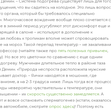
 Демин. – Система подогрева существует лишь для того
ущения, что вы садитесь на холодное. Это лишь вопрос
го органа, который бы требовалось специально
о». Многочасовое вождение вообще плохо сочетается с
е в зимний период усугубляют этот дискомфорт еще и
рящей в салоне – используют в дополнение к
кая любовь к тропикам вполне может спровоцировать
 на мороз. Такой перепад температур – не закаливани
рофессор (читайте также про
пять полезных привычек
,
у). Но все это цветочки по сравнению с еще одним
догреву. Мужчинам длительное тепло в районе таза
й Демин. «Природа неспроста расположила мужские
ывает доктор. – Яички находятся в мошонке, где
ганизме, а на 2-3 градуса ниже. Лишь тогда все процес
ды невероятно чувствительны к температуре, они
овышении – их
скорость существенно замедляется
. А
 и вовсе остановить сперматогенез (кстати, оказалось
 в автомобиле, смотрите
опрос здесь
)! Поэтому есть