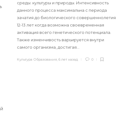
среды: культуры и природы. Интенсивность
ь
данного процесса максимальна с периода
зачатия до биологического совершеннолетия
12-13 лет когда возможна своевременная
активация всего генетического потенциала.
Также изменчивость варьируется внутри
самого организма, достигая…
Культура Образования
,
6 лет назад
0
ой