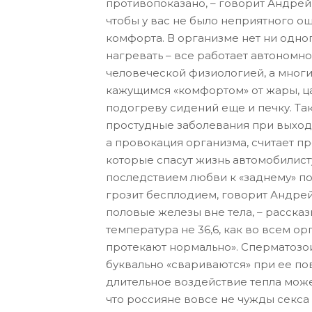
противопоказано, – говорит Андрей
чтобы у вас не было неприятного ощ
комфорта. В организме нет ни одно
нагревать – все работает автономн
человеческой физиологией, а многи
кажущимся «комфортом» от жары, ца
подогреву сидений еще и печку. Та
простудные заболевания при выходе
а провокация организма, считает п
которые спасут жизнь автомобилист
последствием любви к «заднему» по
грозит бесплодием, говорит Андре
половые железы вне тела, – рассказ
температура не 36,6, как во всем ор
протекают нормально». Сперматозои
буквально «свариваются» при ее п
длительное воздействие тепла может
что россияне вовсе не чужды секса