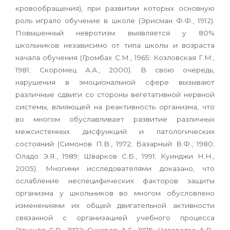
кровообращения), при развитии которых основную
роль играло обучение в школе (Эрисман Ф.Ф., 1912).
Повышенный невротизм выявляется у 80%
школьников независимо от типа школы и возраста
начала обучения (Громбах С.М., 1965; Козловская Г.М.,
1981; Скоромец А.А., 2000). В свою очередь,
нарушения в эмоциональной сфере вызывают
различные сдвиги со стороны вегетативной нервной
системы, влияющей на реактивность организма, что
во многом обуславливает развитие различных
межсистемных дисфункций и патологических
состояний (Симонов П.В., 1972; Базарный В.Ф., 1980;
Оладо Э.Я., 1989; Шварков С.Б., 1991; Куинджи Н.Н.,
2005). Многими исследователями доказано, что
ослабление неспецифических факторов защиты
организма у школьников во многом обусловлено
изменениями их общей двигательной активности
связанной с организацией учебного процесса