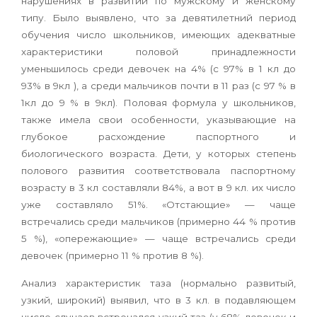
нарушениях в развитии по мужскому и женскому
типу. Было выявлено, что за девятилетний период
обучения число школьников, имеющих адекватные
характеристики половой принадлежности
уменьшилось среди девочек на 4% (с 97% в 1 кл до
93% в 9кл ), а среди мальчиков почти в 11 раз (с 97 % в
1кл до 9 % в 9кл). Половая формула у школьников,
также имела свои особенности, указывающие на
глубокое расхождение паспортного и
биологического возраста. Дети, у которых степень
полового развития соответствовала паспортному
возрасту в 3 кл составляли 84%, а вот в 9 кл. их число
уже составляло 51%. «Отстающие» — чаще
встречались среди мальчиков (примерно 44 % против
5 %), «опережающие» — чаще встречались среди
девочек (примерно 11 % против 8 %).
Анализ характеристик таза (нормально развитый,
узкий, широкий) выявил, что в 3 кл. в подавляющем