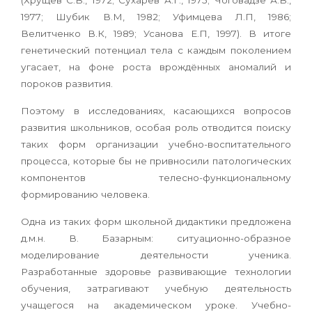
(Хрущёв С.В., 1972; Сухарев А.Г., 1975; Чоговадзе А.В.,
1977; Шубик В.М, 1982; Уфимцева Л.П, 1986;
Велитченко В.К, 1989; Усанова Е.П, 1997). В итоге
генетический потенциал тела с каждым поколением
угасает, на фоне роста врождённых аномалий и
пороков развития.
Поэтому в исследованиях, касающихся вопросов
развития школьников, особая роль отводится поиску
таких форм организации учебно-воспитательного
процесса, которые бы не привносили патологических
компонентов телесно-функциональному
формированию человека.
Одна из таких форм школьной дидактики предложена
д.м.н. В. Базарным: ситуационно-образное
моделирование деятельности ученика.
Разработанные здоровье развивающие технологии
обучения, затрагивают учебную деятельность
учащегося на академическом уроке. Учебно-