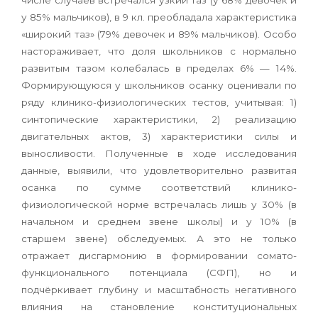
числе случаев встречался узкий таз (у 68% девочек и
у 85% мальчиков), в 9 кл. преобладала характеристика
«широкий таз» (79% девочек и 89% мальчиков). Особо
настораживает, что доля школьников с нормально
развитым тазом колебалась в пределах 6% — 14%.
Формирующуюся у школьников осанку оценивали по
ряду клинико-физиологических тестов, учитывая: 1)
синтопические характеристики, 2) реализацию
двигательных актов, 3) характеристики силы и
выносливости. Полученные в ходе исследования
данные, выявили, что удовлетворительно развитая
осанка по сумме соответствий клинико-
физиологической норме встречалась лишь у 30% (в
начальном и среднем звене школы) и у 10% (в
старшем звене) обследуемых. А это не только
отражает дисгармонию в формировании сомато-
функционального потенциала (СФП), но и
подчёркивает глубину и масштабность негативного
влияния на становление конституциональных