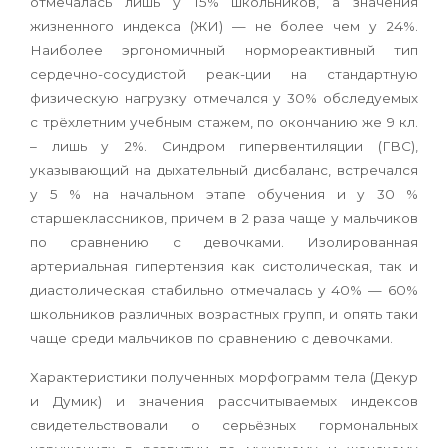
отмечалась лишь у 15% школьников, а значения
жизненного индекса (ЖИ) — не более чем у 24%.
Наиболее эргономичный нормореактивный тип
сердечно-сосудистой реак-ции на стандартную
физическую нагрузку отмечался у 30% обследуемых
с трёхлетним учебным стажем, по окончанию же 9 кл.
– лишь у 2%. Синдром гипервентиляции (ГВС),
указывающий на дыхательный дисбаланс, встречался
у 5 % на начальном этапе обучения и у 30 %
старшеклассников, причем в 2 раза чаще у мальчиков
по сравнению с девочками. Изолированная
артериальная гипертензия как систолическая, так и
диастолическая стабильно отмечалась у 40% — 60%
школьников различных возрастных групп, и опять таки
чаще среди мальчиков по сравнению с девочками.
Характеристики полученных морфограмм тела (Декур
и Думик) и значения рассчитываемых индексов
свидетельствовали о серьёзных гормональных