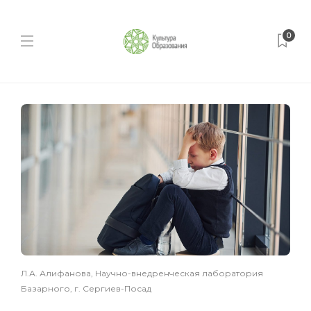
0
Л.А. Алифанова, Научно-внедренческая лаборатория
Базарного, г. Сергиев-Посад