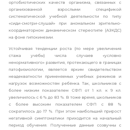
ортобиотических качеств организма, связанных с
организованной взрослыми спецификой
систематической учебной деятельности по типу
«сиди-смотри-слушай» при аномальном зрительно-
координаторном динамическом стереотипе (АЗКДС)
на фоне гипокинезии.
Устойчивая тенденции роста (по мере увеличения
стажа учёбы) числа случаев «условно
ненормативного» развития, протекающего в границах
патофизиологии, является ярким свидетельством
неадекватности применяемых учебных режимов и
нагрузок возможностям ребёнка. Так, школьников с
более низким показателем СФП от 1 кл. к 9 кл.
увеличилось с 6 % до 83 %. В тоже время, школьников
с более высоким показателем СФП с 88 %
сократилось до 17 %. При этом наибольший прирост
негативной симптоматики приходится на начальный
период обучения. Полученные данные созвучны с