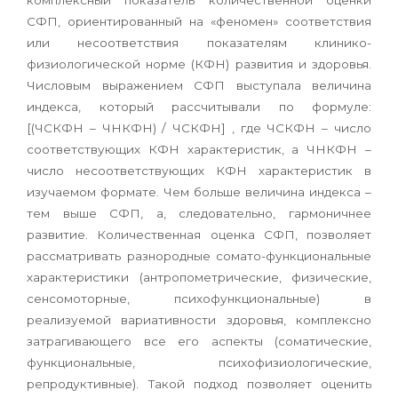
комплексный показатель количественной оценки
СФП, ориентированный на «феномен» соответствия
или несоответствия показателям клинико-
физиологической норме (КФН) развития и здоровья.
Числовым выражением СФП выступала величина
индекса, который рассчитывали по формуле:
[(ЧСКФН – ЧНКФН) / ЧСКФН] , где ЧСКФН – число
соответствующих КФН характеристик, а ЧНКФН –
число несоответствующих КФН характеристик в
изучаемом формате. Чем больше величина индекса –
тем выше СФП, а, следовательно, гармоничнее
развитие. Количественная оценка СФП, позволяет
рассматривать разнородные сомато-функциональные
характеристики (антропометрические, физические,
сенсомоторные, психофункциональные) в
реализуемой вариативности здоровья, комплексно
затрагивающего все его аспекты (соматические,
функциональные, психофизиологические,
репродуктивные). Такой подход позволяет оценить