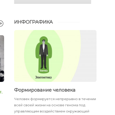
ИНФОГРАФИКА
ЗАПУСТИТЬ
ЗДОРОВЬЕСБЕРЕГАЮЩИЕ
ВИДЕО
,
ЗДОРО
Формирование человека
Е
,
ТЕХНОЛОГИИ
,
ПРЕССА
МЕТОДИКИ
Человек формируется непрерывно в течении
Профессор Владимир
Никитины —
всей своей жизни на основе генома под
Базарный и его
1965
здоровьесберегающая
управляющим воздействием окружающей