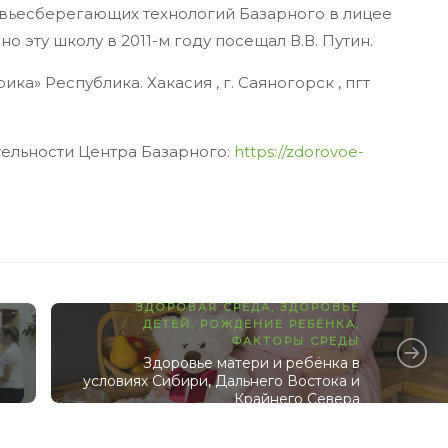
вьесберегающих технологий Базарного в лицее
о эту школу в 2011-м году посещал В.В. Путин.
а» Республика. Хакасия , г. Саяногорск , пгт
тельности Центра Базарного:
https://zdorovoe-
ЗДОРОВАЯ СРЕДА
,
ЗДОРОВЬЕ
ДЕТЕЙ
,
РОЖДЕНИЕ РЕБЁНКА
,
ФАКТОРЫ СРЕДЫ
Здоровье матери и ребёнка в
условиях Сибири, Дальнего Востока и
Крайнего Севера