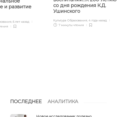
нальное
со дня рождения К.Д.
е и развитие
Ушинского
Культура Образования
,
4 года назад
зования
,
6 лет назад
7 минуты
чтения
тения
ПОСЛЕДНЕЕ
АНАЛИТИКА
Новое исследование: полезно