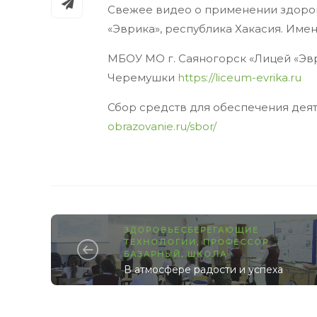
Свежее видео о применении здоро
«Эврика», республика Хакасия. Именн
МБОУ МО г. Саяногорск «Лицей «Эврик
Черемушки
https://liceum-evrika.ru
Сбор средств для обеспечения дея
obrazovanie.ru/sbor/
ЗДОРОВЬЕСБЕРЕГАЮЩИЕ
ТЕХНОЛОГИИ
,
ПРОФЕССОР
БАЗАРНЫЙ
,
ШКОЛА
В атмосфере радости и успеха