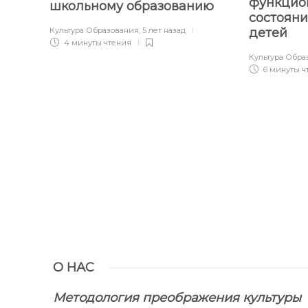
функцио
школьному образованию
состояни
Культура Образования
,
5 лет назад
детей
4 минуты
чтения
Культура Обра
6 минуты
ч
О НАС
Методология преображения культуры