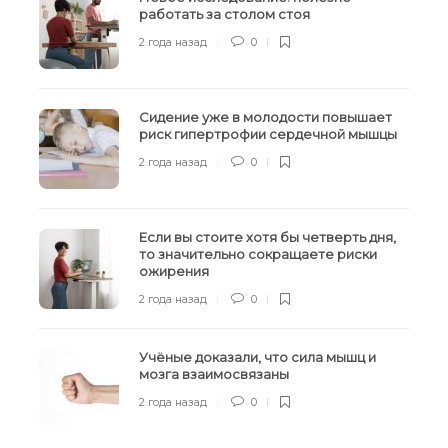
работать за столом стоя
2 года назад
0
Сидение уже в молодости повышает
риск гипертрофии сердечной мышцы
2 года назад
0
Если вы стоите хотя бы четверть дня,
то значительно сокращаете риски
ожирения
2 года назад
0
Учёные доказали, что сила мышц и
мозга взаимосвязаны
2 года назад
0