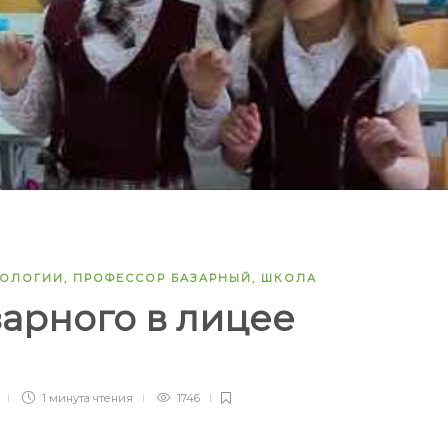
НОЛОГИИ
,
ПРОФЕССОР БАЗАРНЫЙ
,
ШКОЛА
арного в лицее
)
1 минута
чтения
1746