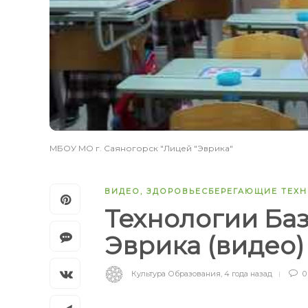
МБОУ МО г. Саяногорск "Лицей "Эврика"
ВИДЕО
,
ЗДОРОВЬЕСБЕРЕГАЮЩИЕ ТЕХ
Технологии Баз
Эврика (видео
Культура Образования
,
4 года назад
0