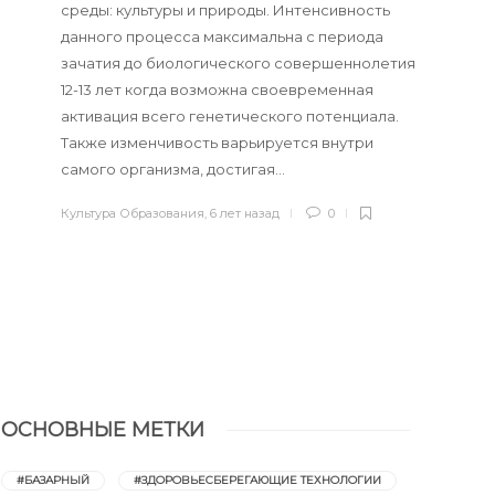
Культура Образова
педагогика
среды: культуры и природы. Интенсивность
1 минута
чтения
данного процесса максимальна с периода
Культура Образования
,
4 года назад
зачатия до биологического совершеннолетия
9 минуты
чтения
12-13 лет когда возможна своевременная
активация всего генетического потенциала.
Также изменчивость варьируется внутри
самого организма, достигая…
Культура Образования
,
6 лет назад
0
ОСНОВНЫЕ МЕТКИ
#БАЗАРНЫЙ
#ЗДОРОВЬЕСБЕРЕГАЮЩИЕ ТЕХНОЛОГИИ