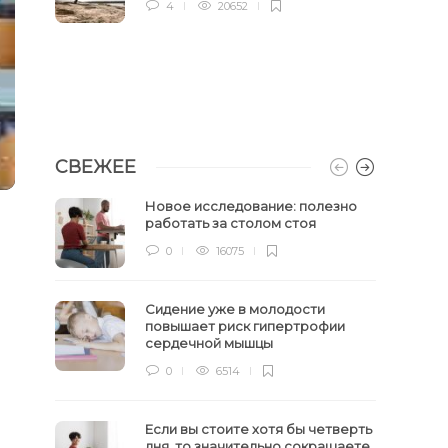
4
20652
СВЕЖЕЕ
Новое исследование: полезно
работать за столом стоя
0
16075
Сидение уже в молодости
повышает риск гипертрофии
сердечной мышцы
0
6514
Если вы стоите хотя бы четверть
дня, то значительно сокращаете