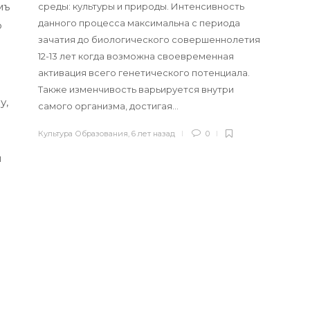
мъ
среды: культуры и природы. Интенсивность
данного процесса максимальна с периода
о
зачатия до биологического совершеннолетия
12-13 лет когда возможна своевременная
активация всего генетического потенциала.
Также изменчивость варьируется внутри
у,
самого организма, достигая…
Культура Образования
,
6 лет назад
0
я