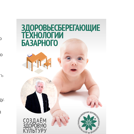
о
ю
тъ
у.
й