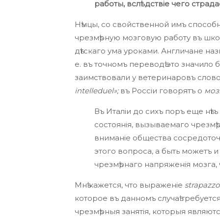
работы, вслѣдствіе чего страд
Нѣмцы, со свойственной имъ способ
чрезмѣрную мозговую работу въ шк
дѣтскаго ума уроками. Англичане на
е. въ точномъ переводѣ это значило 
заимствовали у ветеринаровъ слов
intelleduel»;
въ Россіи говорятъ о
моз
Въ Италіи до сихъ поръ еще нѣ
состоянія, вызываемаго чрезмѣр
вниманіе общества сосредоточи
этого вопроса, а быть можетъ и
чрезмѣрнаго напряженія мозга, 
Мнѣ кажется, что выраженіе
strapazzo
которое въ данномъ случаѣ требуетс
чрезмѣрныя занятія, которыя являют