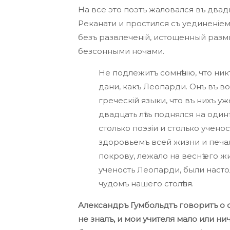
На все это поэтъ жаловался въ двадца
Реканати и простился съ уединеніем
безъ развлеченій, истощенный разм
безсонными ночами.
Не подлежитъ сомнѣнію, что ник
дани, какъ Леопарди. Онъ въ вос
греческій языки, что въ нихъ уж
двадцать лѣтъ поднялся на оди
столько поэзіи и столько учено
здоровьемъ всей жизни и печа
покрову, лежало на веснѣ его жи
ученость Леопарди, были насто
чудомъ нашего столѣтія.
Александръ Гумбольдтъ говоритъ о 
не зналъ, и мои учителя мало или ни