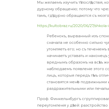
Мы желаемъ изучить тѣ послѣдствія,
дурному обращенію; потому что чре
тамъ, гдѣ дурно обращаются съ мозго
https://kultobraz.ru/2020/06/27/shkola-i
Ребенокъ, вырванный изъ спок
сначала не особенно сильно чув
утомляетъ его; но съ теченіем
начинаетъ уставать и наконецъ 
вреднымъ образомъ на всѣхъ жи
наблюдаемъ появленіе этого сос
лицъ, которыя передъ тѣмъ отл
становятся менѣе подвижными и
раздражительными или печальн
Проф. Финкельнбургъ сгруппировалъ
переутомленія у дѣтей: разстройство