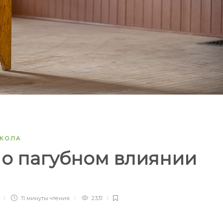
КОЛА
 о пагубном влиянии
11 минуты
чтения
2331