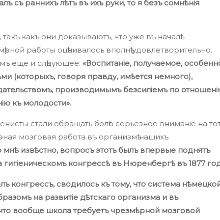
лъ съ раннихъ лѣтъ въ ихъ руки, то я безъ сомнѣнія
, такъ какъ они доказываютъ, что уже въ началѣ
езмѣрной работы оцѣнивалось вполнѣ удовлетворительно.
мъ еще и слѣдующее:
«Воспитаніе, получаемое, особенн
ми (которыхъ, говоря правду, имѣется немного),
ательствомъ, производимымъ безсиліемъ по отношені
ію къ молодости».
гіенисты стали обращать болѣе серьезное вниманіе на то
рная мозговая работа въ организмѣ нашихъ
 мнѣ извѣстно, вопросъ этотъ былъ впервые поднятъ
гигіеническомъ конгрессѣ въ Нюренбергѣ въ 1877 год
лъ конгрессъ, сводилось къ тому, что система нѣмецко
разомъ на развитіе дѣтскаго организма и въ
и что вообще школа требуетъ чрезмѣрной мозговой