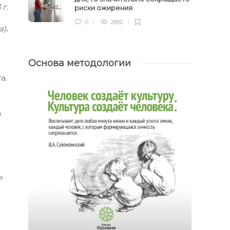
г.
риски ожирения
0
2892
а)
.
Основа методологии
а.
а
ъ