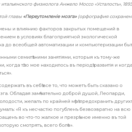
 итальянского физиолога Анжело Моссо «Усталость», 1893 
той главы
«Переутомленіе мозга»
(орфография сохранен
гиены и влиянию факторов закрытых помещений в
ением в условиях благоприятной экологической
ека до всеобщей автоматизации и компьютеризации быт
янными семилѣтними занятіями, которыя къ тому-же
 когда тѣло мое находилось въ періодѣ развитія и когд
ься».
держатъ въ себѣ все то, что можетъ быть сказано о
озга. Обладая замѣчательно доброй душой, Леопарди,
молодости, желалъ по крайней мѣрѣ предохранить других
умалъ: «Я къ несчастію погубленъ безвозвратно на всю
вращенъ во что-то жалкое и презрѣнное именно въ той
которую смотрятъ, всего болѣе».