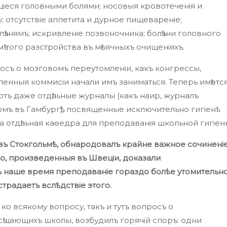
щіеся головными болями; носовыя кровотеченія и
; отсутствіе аппетита и дурное пищевареніе;
ѣзнямъ; искривленіе позвоночника; болѣзни головного
мѣ того разстройства въ мѣсячныхъ очищеніяхъ.
осъ о мозговомъ переутомленіи, какъ конгрессы,
ленныя коммисіи начали имъ заниматься. Теперь имѣетс
ютъ даже отдѣльные журналы (какъ наир, журналъ
ъ въ Гамбургѣ), посвященные исключительно гигіенѣ
а отдѣльная каѳедра для преподаванія школьной гигіен
 въ Стокгольмѣ, обнародовалъ крайне важное сочинені
его, произведенныя въ Швеціи, доказали
 наше время преподаваніе гораздо болѣе утомительно
страдаетъ вслѣдствіе этого.
ко всякому вопросу, такъ и тутъ вопросъ о
осѣщающихъ школы, возбудилъ горячій споръ: одни