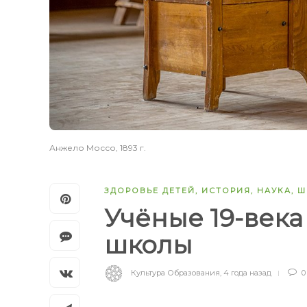
Анжело Моссо, 1893 г.
ЗДОРОВЬЕ ДЕТЕЙ
,
ИСТОРИЯ
,
НАУКА
,
Ш
Учёные 19-века
школы
Культура Образования
,
4 года назад
0