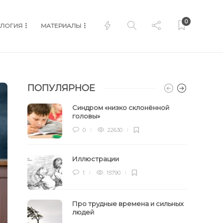
0
ЛОГИЯ
МАТЕРИАЛЫ
ПОПУЛЯРНОЕ
Синдром «низко склонённой
головы»
0
22630
Иллюстрации
1
15790
Про трудные времена и сильных
людей