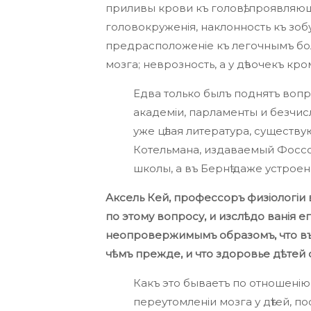
приливы крови къ головѣ, проявляю
головокруженія, наклонность къ зобу
предрасположеніе къ легочнымъ бол
мозга; неврозность, а у дѣвочекъ кро
Едва только былъ поднятъ вопр
академіи, парламенты и безчис
уже цѣлая литература, существу
Котельмана, издаваемый Фоссом
школы, а въ Бернѣ даже устроен
Аксель Кей, профессоръ физіологіи
по этому вопросу, и изслѣдо ванія 
неопровержимымъ образомъ, что въ
чѣмъ прежде, и что здоровье дѣтей 
Какъ это бываетъ по отношенію 
переутомленіи мозга у дѣтей, п