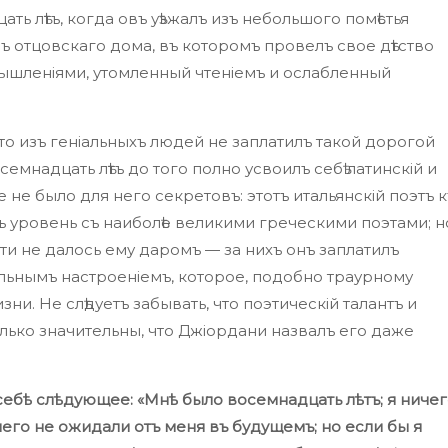
ть лѣтъ, когда овъ уѣзжалъ изъ небольшого помѣстья
ъ отцовскаго дома, въ которомъ провелъ свое дѣтство
ышленіями, утомленный чтеніемъ и ослабленный
то изъ геніальныхъ людей не заплатилъ такой дорогой
емнадцать лѣтъ до того полно усвоилъ себѣ латинскій и
е не было для него секретовъ: этотъ итальянскій поэтъ к
нъ уровень съ наиболѣе великими греческими поэтами; н
сти не далось ему даромъ — за нихъ онъ заплатилъ
льнымъ настроеніемъ, которое, подобно траурному
зни. Не слѣдуетъ забывать, что поэтическій талантъ и
лько значительны, что Джіордани назвалъ его даже
себѣ слѣдующее: «Мнѣ было восемнадцать лѣтъ; я ниче
чего не ожидали отъ меня въ будущемъ; но если бы я