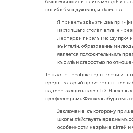
былъ воспитанъ по ихъ методѣ и попа
погибъ бы и духовно, и тѣлесно»
.
Я привелъ здѣсь эти два примѣра
настоящаго столѣтія вліяніе чр
Леопарди писалъ между прочи
въ Италіи, образованными людь
является положительнымъ пред
къ силѣ и старостью по отношен
Только за послѣдніе годы врачи и ги
вредъ, который производитъ чрезмѣ
подростаюіцихъ поколѣній.
Насколько
профессоромъ Финкельнбургомъ на 
Заключеніе, къ которому прише
школы дѣйствуетъ вреднымъ об
особенности на зрѣніе дѣтей 