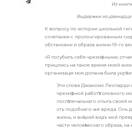
Из книги
Выдержки из двенадца
К вопросу по истории школьной ги
сочетании с пролонгированным сид
обстановки и образа жизни 19-го в
«Я погубилъ себя чрезмѣрными, отча
пришлись на такое время моей жизни,
организація моя должна была укрѣпит
Эти слова Джіакомо Леопарди со
чрезмѣрной работѣ головного м
послѣ печальнаго опыта своей 
отъ подобнаго-же вреда. Онъ д
жизнь, и внѣшній видъ мой пре
части человѣческаго образа, на 