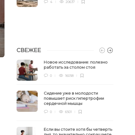
4
20637
СВЕЖЕЕ
Новое исследование: полезно
работать за столом стоя
0
16058
Сидение уже в молодости
повышает риск гипертрофии
сердечной мышцы
0
6501
Если вы стоите хотя бы четверть
дня, то значительно сокращаете