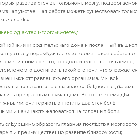
 которыя развиваются въ головномъ мозгу, подвергаемо
змѣрная умственная работа можетъ существовать тольк
мъ человѣка.
li-ekologija-vredit-zdoroviu-detey/
ойной жизни родительскаго дома и посланный въ школ
ствуетъ эту перемѣну,и въ тоже время новая работа не
ъ времени вниманіе его, продолжительно напрягаемое,
утомленіе это достигаетъ такой степени, что отражаетс
зненныхъ отправленіяхъ его организма. Мы всѣ
тоянія, такъ какъ оно сказывается блѣдностью дѣтскихъ
ичались прекраснымъ румянцемъ. Въ то же время дѣти
 живыми; они теряютъ аппетитъ, дѣлаются болѣе
ыми и начинаютъ жаловаться на головныя боли.
 слѣдующимъ образомъ главныя послѣдствія мозгового
 зрѣнія и преимущественно развитіе близорукости;