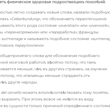
аетъ физическое здоровье подростаюіцихъ поколѣній.
ностью легко создавать новыя слова, назвали подобну
олахъ
«Ceberburdung»,
что обозначаетъ
переотягошеніе
зываютъ этого рода состояніе
«overstrain»
или
«overwork»,
бы
«перенапряженіе»
или
«переработка»;
французы
о
surmenage
и называютъ подобное состояніе
«surmena
говомъ переутомленіи.
тъ общепринятаго слова для обозначенія подобнаго
ной мозговой работой, вѣроятно потоку, что тамъ
вается меньше, чѣмъ въ другихъ странахъ, на изученіи
 потому, что итальянцы меньше страдаютъ отъ
чѣмъ другіе народы.
 del cervello
можетъ вполнѣ соотвѣтствовать тому понятію,
я выразить. При этомъ вовсе не имѣются въ виду
ся въ сущности только причиной опредѣленнаго состояні