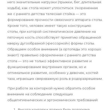
него значительные нагрузки (прыжки, бег, длительная
ходьба), как стопа может уплоститься. Укорененная
же с раннего детства телесная стойка — это
формирование прочности связочного аппарата стопы.
Кроме того, человек имеет такую конструкцию
стопы, при которой систематическое давление на
пяточную кость способствует принятию обращенной
кверху дугообразной («рессорной») формы стопы.
Обращаем особое внимание (а ортопеды это хорошо
знают): правильно оформленная с раннего детства
стопа — это не только эффективное развитие и
функционирование внутренних органов, но и
оптимальное развитие, особенно у девочек, костей
таза, играющих сверхважную роль в родоразрешении.
При работе за конторкой нужно обратить особое
внимание на соблюдение следующих
общегигиенических и эргономических требований:
Высота конторки должна быть подогнана