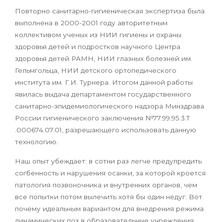
Повторно санитарно-гигиеническая экспертиза была
выполнена в 2000-2001 году авторитетным
коллективом ученых из НИИ гигиены и охраны
здоровья детей и подростков научного Центра
здоровья детей РАМН, НИИ глазных болезней им.
Гельмгольца, НИИ детского ортопедического
института им. Г.И. Турнера. Итогом данной работы
явилась выдача департаментом государственного
санитарно-эпидемиологического надзора Минздрава
России гигиенического заключения №77.99.95.3.Т
.000674.07.01, разрешающего использовать данную
технологию.
Наш опыт убеждает: в сотни раз легче предупредить
согбенность и нарушения осанки, за которой кроется
патология позвоночника и внутренних органов, чем
все попытки потом вылечить хотя бы один недуг. Вот
почему идеальным вариантом для внедрения режима
динамических поз в образовательные учреждения