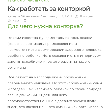
ТЕХНОЛОГИИ
,
ШКОЛА
Как работать за конторкой
Культура Образования
,
5 лет назад
0
11 минуты
4519
Для чего нужна конторка?
Веками известна фундаментальная роль осанки
(телесная вертикаль: прямохождение и
прямостояние) в формировании здорового человека,
особенно ребенка. Но, к сожалению, мы игнорируем
законы психобиологического развития нашего
организма.
Все сетуют на малоподвижный образ жизни
современного человека. Но этот «образ жизни» сами
и создаем. Так, например, ребенок по своей природе
весь в движении. Сидеть для него
противоестественно. Еще с древних времен люди
знали, что движение — это жизнь. А как организовано