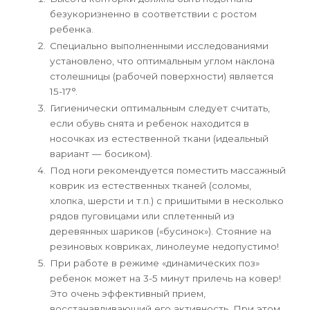
безукоризненно в соответствии с ростом
ребенка.
Специально выполненными исследованиями
установлено, что оптимальным углом наклона
столешницы (рабочей поверхности) является
15-17°.
Гигиенически оптимальным следует считать,
если обувь снята и ребенок находится в
носочках из естественной ткани (идеальный
вариант — босиком).
Под ноги рекомендуется поместить массажный
коврик из естественных тканей (соломы,
хлопка, шерсти и т.п.) с пришитыми в несколько
рядов пуговицами или сплетенный из
деревянных шариков («бусинок»). Стояние на
резиновых ковриках, линолеуме недопустимо!
При работе в режиме «динамических поз»
ребенок может на 3-5 минут прилечь на ковер!
Это очень эффективный прием,
восстанавливающий его активность. При этом