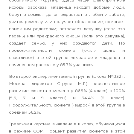
событийного «круга»). Здесь чаще благоприятные
исходы рассказа: младенца находят добрые люди,
берут в семью, где он вырастает в любви и заботе;
учится ремеслу или получает образование; помогает
приемным родителям; встречает девушку (если это
парень) или прекрасного юношу (если это девушка),
создает семью, у них рождаются дети. По
продолжительности сюжета («жили долго и
счастливо») в этой группе «вырастает» младенец в
сочиненном рассказе у 85.7% учащихся.
Во второй экспериментальной группе (школа №1332 г.
Москва, директор Струве М.Г.) перспективное
развитие сюжета отмечено у 86.9% (4 класс), в 100%
(5,6, 7 и 9 классы) и 74.4% (8 класс).
Продолжительность сюжета («вырос») в этой группе в
среднем 56.2%.
Тревожная картина выявлена в школах, обучающихся
в режиме СОР. Процент развития сюжетов в этой