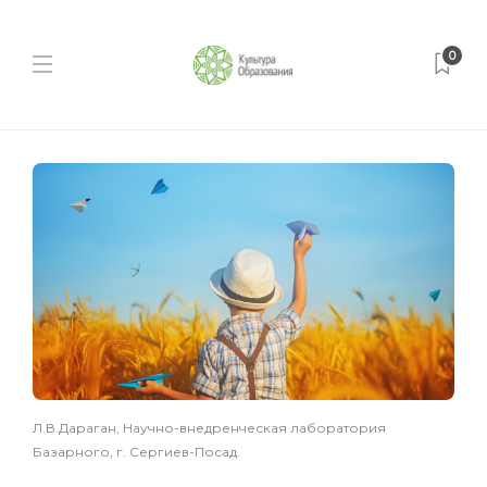
0
Л.В.Дараган, Научно-внедренческая лаборатория
Базарного, г. Сергиев-Посад.