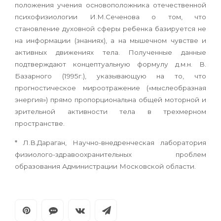
положения учения основоположника отечественной
психофизиологии И.М.Сеченова о том, что
становление духовной сферы ребенка базируется не
на информации (знаниях), а на мышечном чувстве и
активных движениях тела. Полученные данные
подтверждают концептуальную формулу д.м.н. В.
Базарного (1995г.), указывающую на то, что
прогностическое мироотражение («мыслеобразная
энергия») прямо пропорциональна общей моторной и
зрительной активности тела в трехмерном
пространстве.
* Л.В.Дараган, Научно-внедренческая лаборатория
физиолого-здравоохранительных проблем
образования Администрации Московской области.