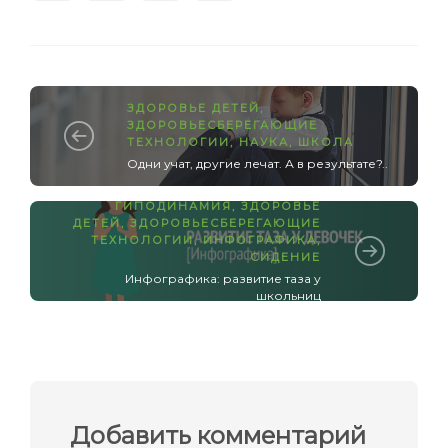
ЗДОРОВЬЕ ДЕТЕЙ
,
ЗДОРОВЬЕСБЕРЕГАЮЩИЕ
ТЕХНОЛОГИИ
,
НАУКА
,
ШКОЛА
Одни учат, другие лечат. А в результате?..
ГИПОДИНАМИЯ
,
ЗДОРОВЬЕ
ДЕТЕЙ
,
ЗДОРОВЬЕСБЕРЕГАЮЩИЕ
ТЕХНОЛОГИИ
,
ИНФОГРАФИКА
,
СИДЕНИЕ
Инфографика: развитие таза у
школьниц
Добавить комментарий