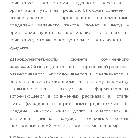
сочинение предыстории заданного рассказа –
ориентация чувств на прошлое; б) сюжет сочинения
ограничивается пространственно-временными
пределами заданного текста (сюжет в лесу) –
ориентация чувств на проживание настоящего; в)
сочинение, отражающее устремленность чувств на
будущее.
2.Продолжительность сюжета сочиненного
рассказа.
Жизнь и деятельность персонажей рассказа
развертывается, упорядочивается и реализуется в
определенном отрезке времени. По этому параметру
анализировались следующие формулировки,
встречающиеся в сочиненных рассказах: а) «стали
жить» (младенец с «приемными родителями»); б)
младенец «вырос», «жили долго и счастливо»; в)
«женился (вышла замуж)», появились «дети»
(построение своей семьи, выросшим младенцем).
3.Образно-событийная
емкость сочиненного рассказа