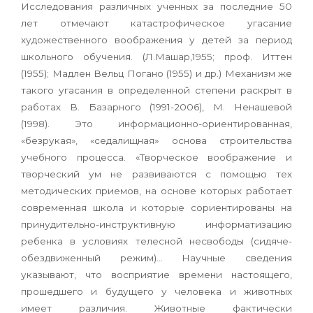
Исследования различных ученных за последние 50
лет отмечают катастрофическое угасание
художественного воображения у детей за период
школьного обучения. (Л.Машар,1955; проф. Иттен
(1955); Мадлен Вельц Погано (1955) и др.) Механизм же
такого угасания в определенной степени раскрыт в
работах В. Базарного (1991-2006), М. Ненашевой
(1998). Это информационно-ориентированная,
«безрукая», «седалищная» основа строительства
учебного процесса. «Творческое воображение и
творческий ум не развиваются с помощью тех
методических приемов, на основе которых работает
современная школа и которые сориентированы на
принудительно-инструктивную информатизацию
ребенка в условиях телесной несвободы (сидяче-
обездвиженный режим)… Научные сведения
указывают, что восприятие времени настоящего,
прошедшего и будущего у человека и животных
имеет различия. Животные фактически