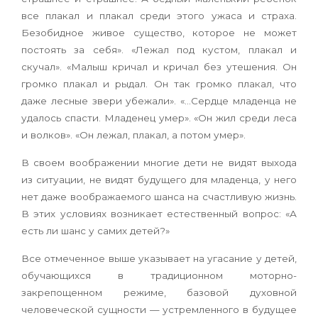
все плакал и плакал среди этого ужаса и страха.
Безобидное живое существо, которое не может
постоять за себя». «Лежал под кустом, плакал и
скучал». «Малыш кричал и кричал без утешения. Он
громко плакал и рыдал. Он так громко плакал, что
даже лесные звери убежали». «…Сердце младенца не
удалось спасти. Младенец умер». «Он жил среди леса
и волков». «Он лежал, плакал, а потом умер».
В своем воображении многие дети не видят выхода
из ситуации, не видят будущего для младенца, у него
нет даже воображаемого шанса на счастливую жизнь.
В этих условиях возникает естественный вопрос: «А
есть ли шанс у самих детей?»
Все отмеченное выше указывает на угасание у детей,
обучающихся в традиционном моторно-
закрепощенном режиме, базовой духовной
человеческой сущности — устремленного в будущее