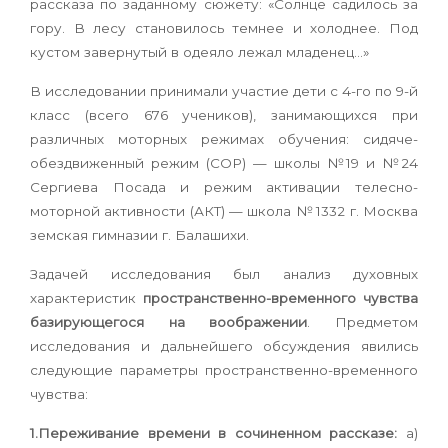
рассказа по заданному сюжету: «Солнце садилось за
гору. В лесу становилось темнее и холоднее. Под
кустом завернутый в одеяло лежал младенец…»
В исследовании принимали участие дети с 4-го по 9-й
класс (всего 676 учеников), занимающихся при
различных моторных режимах обучения: сидяче-
обездвиженный режим (СОР) — школы №19 и №24
Сергиева Посада и режим активации телесно-
моторной активности (АКТ) — школа № 1332 г. Москва
земская гимназии г. Балашихи.
Задачей исследования был анализ духовных
характеристик
пространственно-временного чувства
базирующегося на воображении
. Предметом
исследования и дальнейшего обсуждения явились
следующие параметры пространственно-временного
чувства:
1.Переживание времени в сочиненном рассказе:
а)