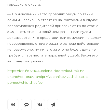
городского округа.
— Но чиновники часто проводят рейды по таким
семьям, незаконно ставят их на контроль и в случае
сопротивления родителей привлекают их по статье
5.35, — отметил Николай Земцов. — Если судом
доказывается, что представители комиссии по делам
несовершеннолетних и защите их прав действовали
неправомерно, им ничего за это не будет, даже не
требуется возместить моральный ущерб. Закон это
не предусматривает.
https://iz.ru/1028040/elena-sidorenko/urok-ne-
okonchen-prava-antiprivivochnikov-zashchitiat-s-
pomoshchiu-shtrafov