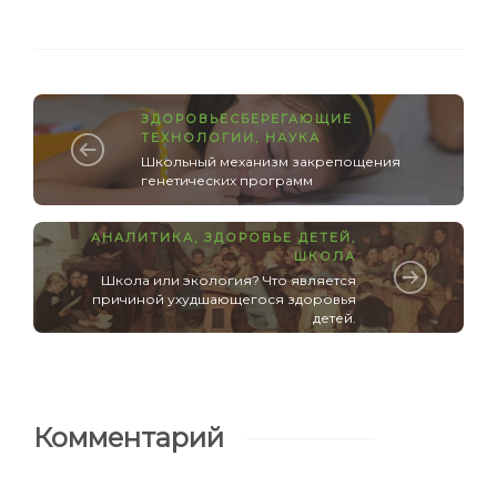
ЗДОРОВЬЕСБЕРЕГАЮЩИЕ
ТЕХНОЛОГИИ
,
НАУКА
Школьный механизм закрепощения
генетических программ
АНАЛИТИКА
,
ЗДОРОВЬЕ ДЕТЕЙ
,
ШКОЛА
Школа или экология? Что является
причиной ухудшающегося здоровья
детей.
Комментарий