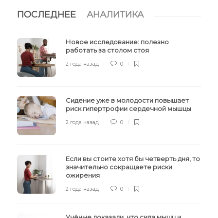
ПОСЛЕДНЕЕ
АНАЛИТИКА
Новое исследование: полезно
работать за столом стоя
2 года назад
0
Сидение уже в молодости повышает
риск гипертрофии сердечной мышцы
2 года назад
0
Если вы стоите хотя бы четверть дня, то
значительно сокращаете риски
ожирения
2 года назад
0
Учёные доказали, что сила мышц и