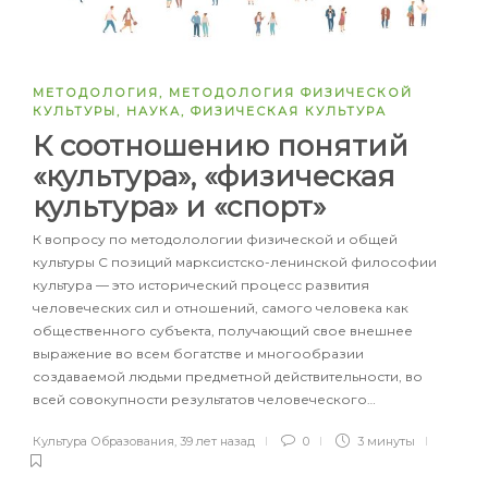
МЕТОДОЛОГИЯ
,
МЕТОДОЛОГИЯ ФИЗИЧЕСКОЙ
КУЛЬТУРЫ
,
НАУКА
,
ФИЗИЧЕСКАЯ КУЛЬТУРА
К соотношению понятий
«культура», «физическая
культура» и «спорт»
К вопросу по методолологии физической и общей
культуры С позиций марксистско-ленинской философии
культура — это исторический процесс развития
человеческих сил и отношений, самого человека как
общественного субъекта, получающий свое внешнее
выражение во всем богатстве и многообразии
создаваемой людьми предметной действительности, во
всей совокупности результатов человеческого…
Культура Образования
,
39 лет назад
0
3 минуты