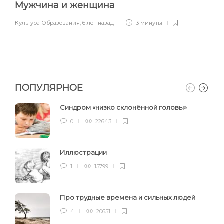
Мужчина и женщина
Культура Образования
,
6 лет назад
3 минуты
ПОПУЛЯРНОЕ
Синдром «низко склонённой головы»
0
22643
Иллюстрации
1
15799
Про трудные времена и сильных людей
4
20651