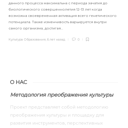
данного процесса максимальна с периода зачатия до
биологического совершеннолетия 12-13 лет когда
возможна своевременная активация всего генетического
потенциала. Также изменчивость варьируется внутри
самого организма, достигая…
Культура Образования
,
6 лет назад
0
О НАС
Методология преображения культуры
Проект представляет собой методологию
преображения культуры и площадку для
развития инструментов, перспективных