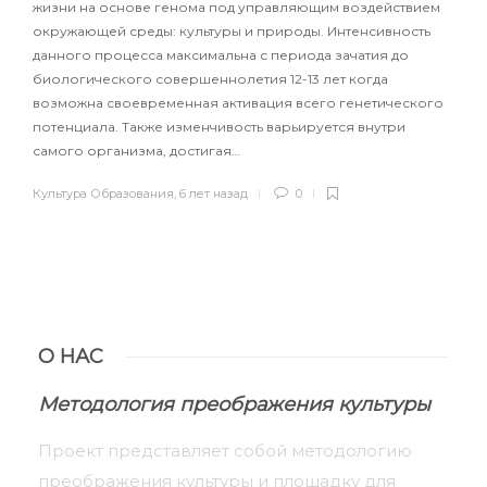
жизни на основе генома под управляющим воздействием
окружающей среды: культуры и природы. Интенсивность
данного процесса максимальна с периода зачатия до
биологического совершеннолетия 12-13 лет когда
возможна своевременная активация всего генетического
потенциала. Также изменчивость варьируется внутри
самого организма, достигая…
Культура Образования
,
6 лет назад
0
О НАС
Методология преображения культуры
Проект представляет собой методологию
преображения культуры и площадку для