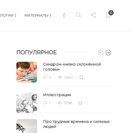
0
ЛОГИЯ
МАТЕРИАЛЫ
ПОПУЛЯРНОЕ
Синдром «низко склонённой
головы»
0
22641
Иллюстрации
1
15798
Про трудные времена и сильных
людей