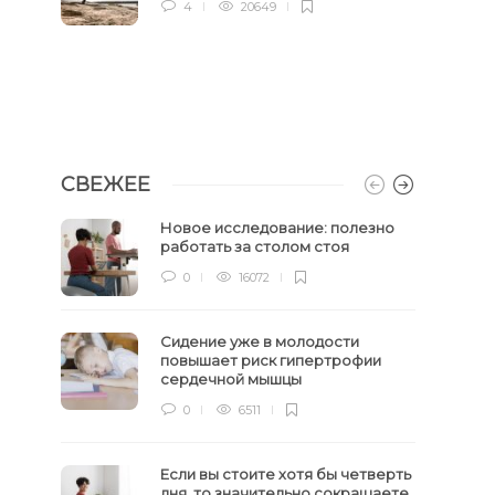
4
20649
СВЕЖЕЕ
Новое исследование: полезно
работать за столом стоя
0
16072
Сидение уже в молодости
повышает риск гипертрофии
сердечной мышцы
0
6511
Если вы стоите хотя бы четверть
дня, то значительно сокращаете