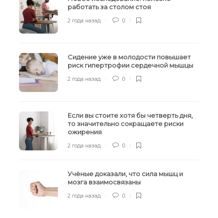
работать за столом стоя
2 года назад
0
Сидение уже в молодости повышает
риск гипертрофии сердечной мышцы
2 года назад
0
Если вы стоите хотя бы четверть дня,
то значительно сокращаете риски
ожирения
2 года назад
0
Учёные доказали, что сила мышц и
мозга взаимосвязаны
2 года назад
0