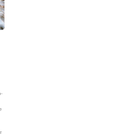
-
е
т