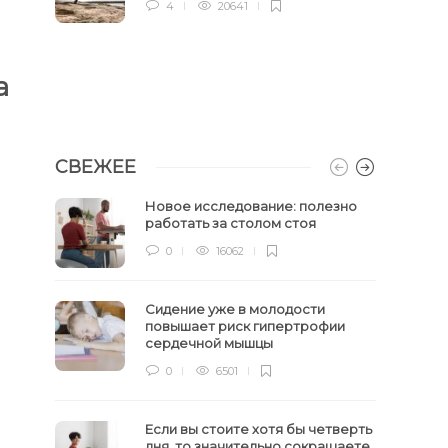
4
20641
а
СВЕЖЕЕ
Новое исследование: полезно
работать за столом стоя
0
16062
Сидение уже в молодости
повышает риск гипертрофии
сердечной мышцы
0
6501
Если вы стоите хотя бы четверть
дня, то значительно сокращаете