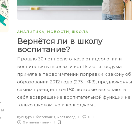
АНАЛИТИКА
,
НОВОСТИ
,
ШКОЛА
Вернётся ли в школу
воспитание?
Прошло 30 лет после отказа от идеологии и
воспитания в школах, и вот 16 июня Госдума
приняла в первом чтении поправки к закону об
образовании 2012 года (273—ФЗ), предложенн
самим президентом РФ, которые включают в
себя возвращение воспитательной функции не
е
только школам, но и колледжам…
ды
м
Культура Образования
,
6 лет назад
0
9 минуты
чтения