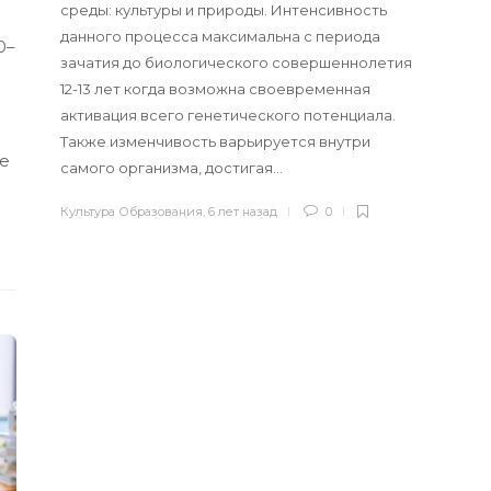
среды: культуры и природы. Интенсивность
данного процесса максимальна с периода
0–
зачатия до биологического совершеннолетия
12-13 лет когда возможна своевременная
активация всего генетического потенциала.
Также изменчивость варьируется внутри
ле
самого организма, достигая…
Культура Образования
,
6 лет назад
0