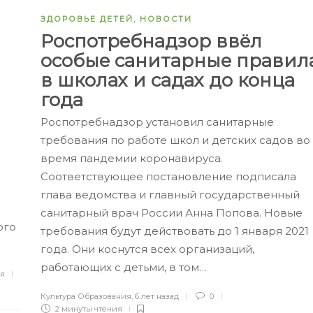
ЗДОРОВЬЕ ДЕТЕЙ
,
НОВОСТИ
и
Роспотребнадзор ввёл
особые санитарные правил
в школах и садах до конца
года
-
Роспотребнадзор установил санитарные
требования по работе школ и детских садов во
время пандемии коронавируса.
Соответствующее постановление подписала
глава ведомства и главный государственный
санитарный врач России Анна Попова. Новые
ого
требования будут действовать до 1 января 2021
года. Они коснутся всех организаций,
работающих с детьми, в том…
ия
Культура Образования
,
6 лет назад
0
2 минуты
чтения