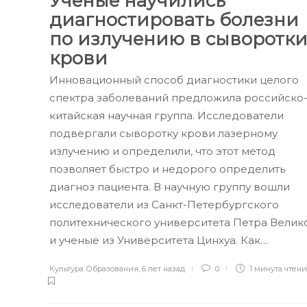
Учёные научились
диагностировать болезни
по излучению в сыворотк
крови
Инновационный способ диагностики целого
спектра заболеваний предложила российско
китайская научная группа. Исследователи
подвергали сыворотку крови лазерному
излучению и определили, что этот метод
позволяет быстро и недорого определить
диагноз пациента. В научную группу вошли
исследователи из Санкт-Петербургского
политехнического университета Петра Велик
и ученые из Университета Цинхуа. Как…
Культура Образования
,
6 лет назад
0
1 минута
чтен