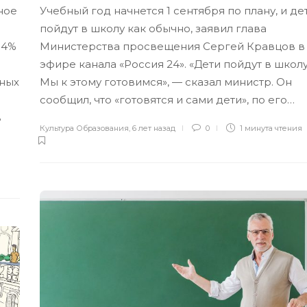
Учебный год начнется 1 сентября по плану, и де
ное
пойдут в школу как обычно, заявил глава
Министерства просвещения Сергей Кравцов в
14%
эфире канала «Россия 24». «Дети пойдут в школу
Мы к этому готовимся», — сказал министр. Он
чных
сообщил, что «готовятся и сами дети», по его…
в
Культура Образования
,
6 лет назад
0
1 минута
чтения