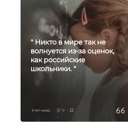
" Никто в мире так не
волнуется из-за оценок,
как российские
школьники. "
6 лет назад
0