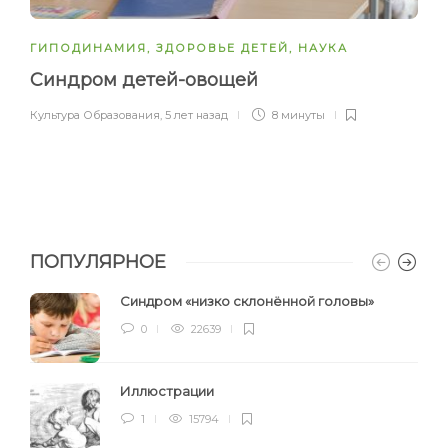
ГИПОДИНАМИЯ
,
ЗДОРОВЬЕ ДЕТЕЙ
,
НАУКА
Синдром детей-овощей
Культура Образования
,
5 лет назад
8 минуты
ПОПУЛЯРНОЕ
Синдром «низко склонённой головы»
0
22639
Иллюстрации
1
15794