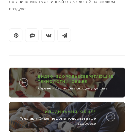
организовывать активный отдых детей на свежем
воздухе.
ВИДЕО
,
ЗДОРОВЬЕСБЕРЕГАЮЩИЕ
ТЕХНОЛОГИИ
,
ОБЩЕЕ
Струве - Верность поющему детству
ГИПОДИНАМИЯ
,
ОБЩЕЕ
Telegraph: Сидение дома подорвёт ваше
здоровье