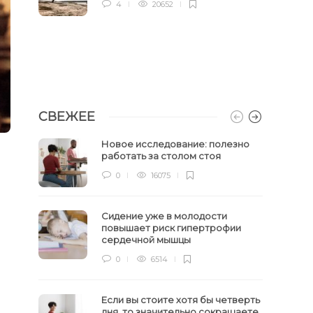
4
20652
СВЕЖЕЕ
Новое исследование: полезно
работать за столом стоя
0
16075
Сидение уже в молодости
повышает риск гипертрофии
сердечной мышцы
0
6514
Если вы стоите хотя бы четверть
дня, то значительно сокращаете