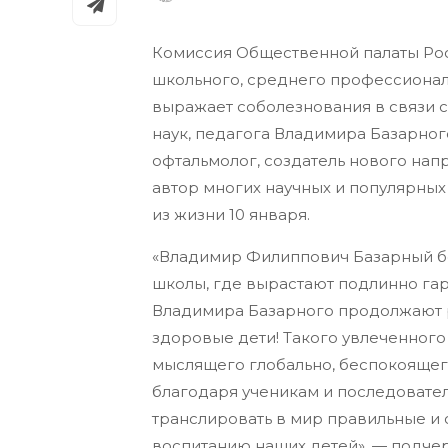
Комиссия Общественной палаты Ро
школьного, среднего профессионал
выражает соболезнования в связи 
наук, педагога Владимира Базарног
офтальмолог, создатель нового на
автор многих научных и популярны
из жизни 10 января.
«Владимир Филиппович Базарный бо
школы, где вырастают подлинно га
Владимира Базарного продолжают ра
здоровые дети! Такого увлеченног
мыслящего глобально, беспокоящего
благодаря ученикам и последовател
транслировать в мир правильные и
воспитанию наших детей», — подче