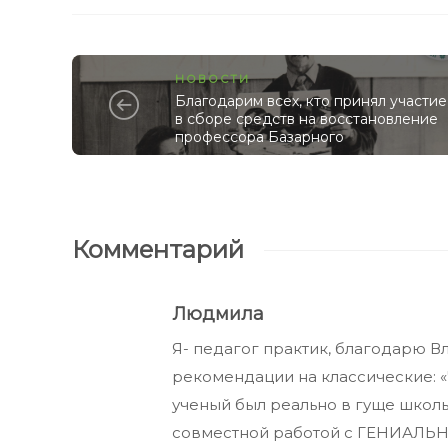
НОВОСТИ
Благодарим всех, кто принял участие
в сборе средств на восстановление
профессора Базарного
Комментарий
Людмила
Я- педагог практик, благодарю 
рекомендации на классические:
ученый был реально в гуще школ
совместной работой с ГЕНИАЛ