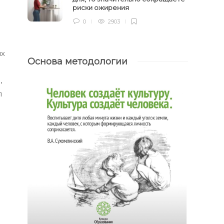
риски ожирения
0
2903
их
Основа методологии
,
л