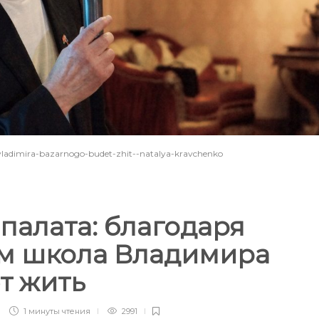
vladimira-bazarnogo-budet-zhit--natalya-kravchenko
палата: благодаря
м школа Владимира
ет жить
1 минуты
чтения
2991