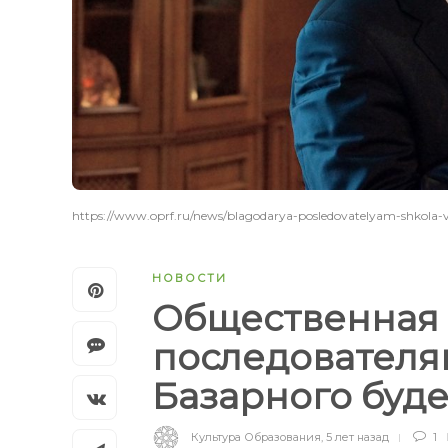
https://www.oprf.ru/news/blagodarya-posledovatelyam-shkola-
НОВОСТИ
Общественная 
последователя
Базарного буд
Культура Образования
,
5 лет назад
1