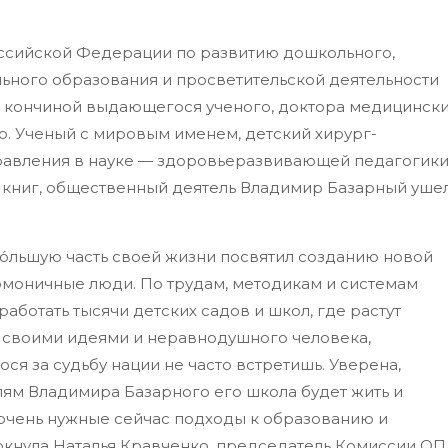
ссийской Федерации по развитию дошкольного,
ьного образования и просветительской деятельности
с кончиной выдающегося ученого, доктора медицинск
о. Ученый с мировым именем, детский хирург-
правления в науке — здоровьеразвивающей педагогики
х книг, общественный деятель Владимир Базарный уше
́льшую часть своей жизни посвятил созданию новой
рмоничные люди. По трудам, методикам и системам
ботать тысячи детских садов и школ, где растут
о своими идеями и неравнодушного человека,
ся за судьбу нации не часто встретишь. Уверена,
ям Владимира Базарного его школа будет жить и
 очень нужные сейчас подходы к образованию и
ркнула Наталья Кравченко, председатель Комиссии ОП