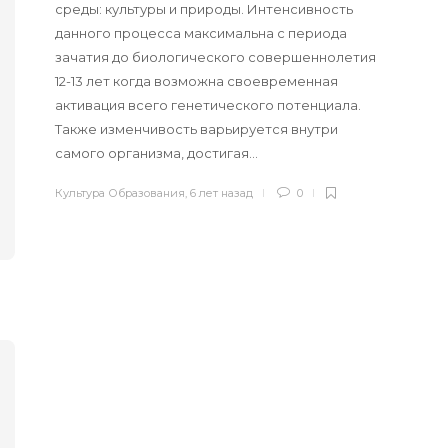
среды: культуры и природы. Интенсивность
данного процесса максимальна с периода
зачатия до биологического совершеннолетия
12-13 лет когда возможна своевременная
активация всего генетического потенциала.
Также изменчивость варьируется внутри
самого организма, достигая…
Культура Образования
,
6 лет назад
0