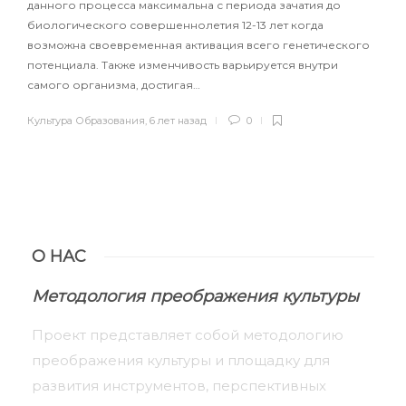
данного процесса максимальна с периода зачатия до
биологического совершеннолетия 12-13 лет когда
возможна своевременная активация всего генетического
потенциала. Также изменчивость варьируется внутри
самого организма, достигая…
Культура Образования
,
6 лет назад
0
О НАС
Методология преображения культуры
Проект представляет собой методологию
преображения культуры и площадку для
развития инструментов, перспективных