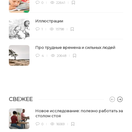
0
22641
Иллюстрации
1
15798
Про трудные времена и сильных людей
4
20648
СВЕЖЕЕ
Новое исследование: полезно работать за
столом стоя
0
16069