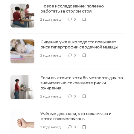
Новое исследование: полезно
работать за столом стоя
2 года назад
0
Сидение уже в молодости повышает
риск гипертрофии сердечной мышцы
2 года назад
0
Если вы стоите хотя бы четверть дня, то
значительно сокращаете риски
ожирения
2 года назад
0
Учёные доказали, что сила мышц и
мозга взаимосвязаны
2 года назад
0