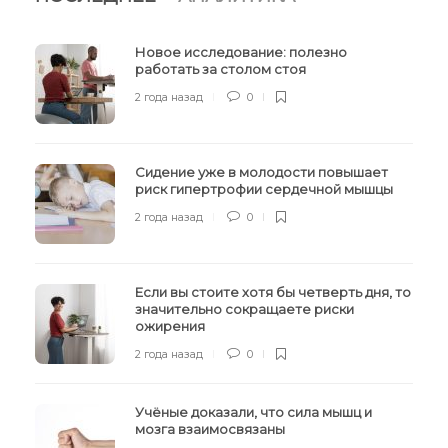
Новое исследование: полезно
работать за столом стоя
2 года назад
0
Сидение уже в молодости повышает
риск гипертрофии сердечной мышцы
2 года назад
0
Если вы стоите хотя бы четверть дня, то
значительно сокращаете риски
ожирения
2 года назад
0
Учёные доказали, что сила мышц и
мозга взаимосвязаны