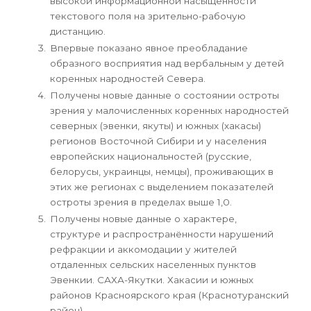
высокой информационной насыщенности
текстового поля на зрительно-рабочую
дистанцию.
Впервые показано явное преобладание
образного восприятия над вербальным у детей
коренных народностей Севера.
Получены новые данные о состоянии остроты
зрения у малочисленных коренных народностей
северных (эвенки, якуты) и южных (хакасы)
регионов Восточной Сибири и у населения
европейских национальностей (русские,
белорусы, украинцы, немцы), проживающих в
этих же регионах с выделением показателей
остроты зрения в пределах выше 1,0.
Получены новые данные о характере,
структуре и распростра­нённости нарушений
рефракции и аккомодации у жителей
отдаленных сельских населенных пунктов
Эвенкии. САХА-Якутки. Хакасии и южных
районов Красноярского края (Краснотуранский
район).