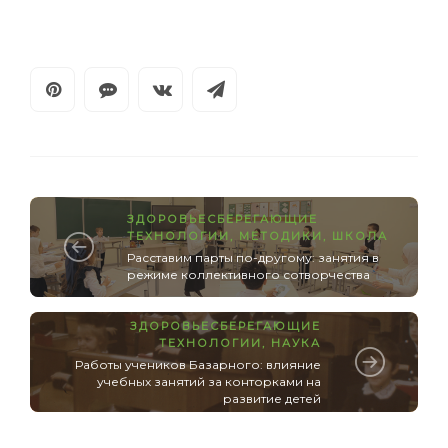
ЗДОРОВЬЕСБЕРЕГАЮЩИЕ
ТЕХНОЛОГИИ
,
МЕТОДИКИ
,
ШКОЛА
Расставим парты по-другому: занятия в
режиме коллективного сотворчества
ЗДОРОВЬЕСБЕРЕГАЮЩИЕ
ТЕХНОЛОГИИ
,
НАУКА
Работы учеников Базарного: влияние
учебных занятий за конторками на
развитие детей