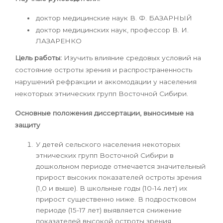
доктор медицинские наук В. Ф. БАЗАРНЫЙ
доктор медицинских наук, профессор В. И.
ЛАЗАРЕНКО
Цель работы:
Изучить влияние средовых условий на
состояние остроты зрения и распространенность
нарушений рефракции и аккомодации у населе­ния
некоторых этнических групп Восточной Сибири.
Основные положения диссертации, выносимые на
защиту
У детей сельского населения некоторых
этнических групп Вос­точной Сибири в
дошкольном периоде отмечается значительный
при­рост высоких показателей остроты зрения
(1,0 и выше). В школьные годы (10-14 лет) их
прирост существенно ниже. В подростковом
пери­оде (15-17 лет) выявляется снижение
показателей высокой остроты зрения.