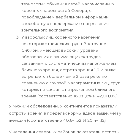
технологии обучения детей малочисленных
корен­ных народностей Севера, с
преобладанием вербальной информации
способствуют поддержанию напряжения
зрительного восприятия.
У взрослых лиц коренного населения
некоторых этнических групп Восточное
Сибири, имеющих высокий уровень
образования и занимающихся трудом,
связанным с систематическим напряжением
ближнего зрения, острота зрения 1,0 и выше
встречается более чем в 2 ра­за реке по
сравнению с группой малограмотных лиц, труд
которых не связан с напряжением ближнего
зрения (соответственно 16,0±1,6% и 42,0+1,8%).
У мужчин обследованных контингентов показатели
остроты зрения в пределах нормы вдвое выше, чем у
женщин (соответственно 40,6+1,52 И 20.4+1,12).
У населения северных районов показатели остроты