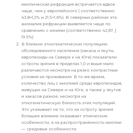
миопическая рефракция встречается вдвое
чаще, чем у европейского ( соответственно
43,8+l,2% и 21,5+1,6%). В северных районах эта
аномалия рефракции выявляется чаще по
сравнению с ихними (соответственно 42,67, ]
19.5%).
В близких этногенетических популяциях
обследованного населения (хакасы и якуты,
европеоиды на Севере к на Юге) показатели
остроты зрения в пределах 1,0 и выше мало
различаются несмотря на резко контрастные
условия их проживания. В то же время,
количество лиц с миопией среди европеоидов,
живущих на Севере и на Юге, а также у якутов
и xaкасов разное, несмотря на
этногенетическую близость этих популяций.
Это указывает на то, что на остроту зрения
большее влияние оказывает этнические
особенности, а на распространённость миопии
— средовые особенности.