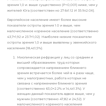
зрения 1,0 и. выше существенно (Р<0,001) ниже, чем у
жителей Юга (соответствен­ но 27.6±1.12 И 35.9±2.0Х).
Европейское население имеет более высокие
показатели остроты зрения 1.0 и выше, чем
малочисленное коренное население (соответственно
43,7+1,92 и 23.7+1,02). Наиболее низкие показатели
остроты зрения 1,0 и выше выявлены у эвенкийского
населения (18,4±1,5%).
Миопическая рефракция у лиц со средним и
высший образованием. труд которых
сопровождается напряжением ближнего
зрения встре­чается более чей в 4 раза чаще,
чем у малограмотных, работа кото­рых не
связана с напряжением ближнего зрения
(соответственно 63,0+2.2% и 14,4±1.3%). У
женщин данный показатель вдвое выше, чем у
мужчин (соответственно 47,82 и 24,52). У
малочисленного коренного населения