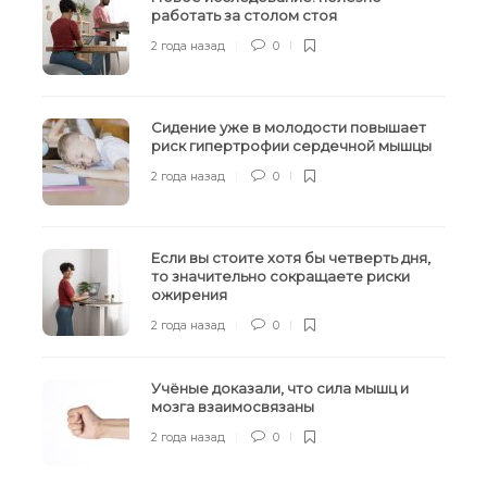
работать за столом стоя
2 года назад
0
Сидение уже в молодости повышает
риск гипертрофии сердечной мышцы
2 года назад
0
Если вы стоите хотя бы четверть дня,
то значительно сокращаете риски
ожирения
2 года назад
0
Учёные доказали, что сила мышц и
мозга взаимосвязаны
2 года назад
0