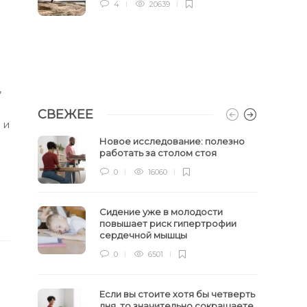
4
20639
,
СВЕЖЕЕ
 и
Новое исследование: полезно
работать за столом стоя
0
16060
Сидение уже в молодости
повышает риск гипертрофии
сердечной мышцы
0
6501
Если вы стоите хотя бы четверть
дня, то значительно сокращаете