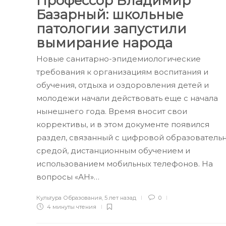
Профессор Владимир
Базарный: школьные
патологии запустили
вымирание народа
Новые санитарно-эпидемиологические
требования к организациям воспитания и
обучения, отдыха и оздоровления детей и
молодежи начали действовать еще с начала
нынешнего года. Время вносит свои
коррективы, и в этом документе появился
раздел, связанный с цифровой образователь
средой, дистанционным обучением и
использованием мобильных телефонов. На
вопросы «АН»…
Культура Образования
,
5 лет назад
0
4 минуты
чтения