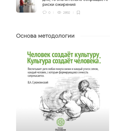
риски ожирения
0
2892
Основа методологии