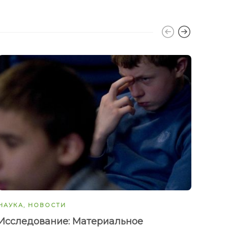
НАУКА
,
НОВОСТИ
ГИП
Исследование: Материальное
Tele