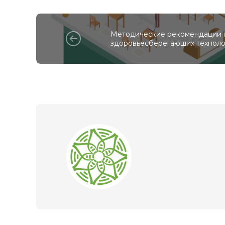
Методические рекомендации 
здоровьесберегающих технол