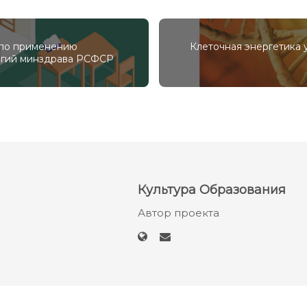
по применению
Клеточная энергетика 
огий минздрава РСФСР
Культура Образования
Автор проекта