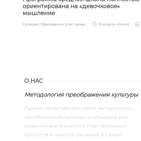
ориентирована на «девочковое»
мышление
Культура Образования
,
6 лет назад
8 минуты
чтения
О НАС
Методология преображения культуры
Проект представляет собой методологию
преображения культуры и площадку для
развития инструментов, перспективных
проектов и пакетов решений в сфере