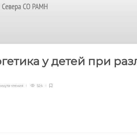
гетика у детей при ра
минута
чтения
524