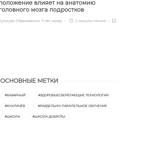
положение влияет на анатомию
Вел
головного мозга подростков
для
Культура Образования
,
11 лет назад
2 минуты
чтения
Культу
ОСНОВНЫЕ МЕТКИ
#БАЗАРНЫЙ
#ЗДОРОВЬЕСБЕРЕГАЮЩИЕ ТЕХНОЛОГИИ
#КУКЛАЧЁВ
#РАЗДЕЛЬНО-ПАРАЛЕЛЬНОЕ ОБУЧЕНИЕ
#ШКОЛА
#ШКОЛА ДОБРОТЫ