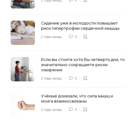
2 года назад
0
Сидение уже в молодости повышает
риск гипертрофии сердечной мышцы
2 года назад
0
Если вы стоите хотя бы четверть дня, то
значительно сокращаете риски
ожирения
2 года назад
0
Учёные доказали, что сила мышц и
мозга взаимосвязаны
2 года назад
0