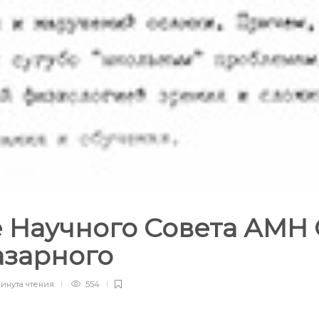
 Научного Совета АМН 
азарного
минута
чтения
554