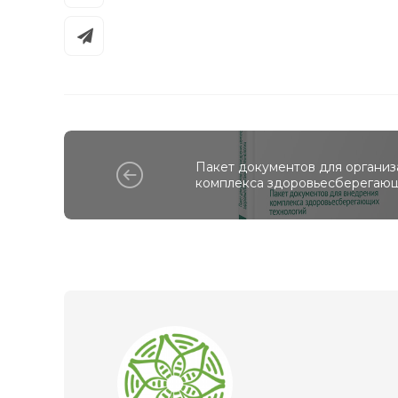
Пакет документов для органи
комплекса здоровьесберегающ