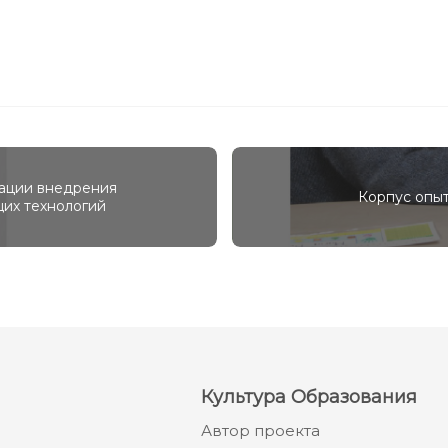
зации внедрения
Корпус опыт
их технологий
Культура Образования
Автор проекта