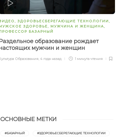
ЗАПУСТИТЬ
З
ВИДЕО
,
ЗДОРОВЬЕСБЕРЕГАЮЩИЕ ТЕХНОЛОГИИ
,
ВИДЕ
МУЖСКОЕ ЗДОРОВЬЕ
,
МУЖЧИНА И ЖЕНЩИНА
,
ПРОФЕССОР БАЗАРНЫЙ
Про
Раздельное образование рождает
Культу
настоящих мужчин и женщин
Культура Образования
,
4 года назад
1 минута
чтения
ОСНОВНЫЕ МЕТКИ
#БАЗАРНЫЙ
#ЗДОРОВЬЕСБЕРЕГАЮЩИЕ ТЕХНОЛОГИИ