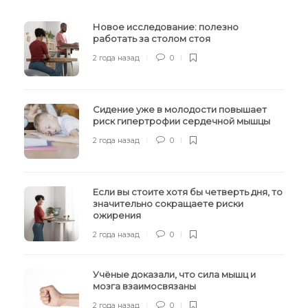
Новое исследование: полезно
работать за столом стоя
2 года назад
0
Сидение уже в молодости повышает
риск гипертрофии сердечной мышцы
2 года назад
0
Если вы стоите хотя бы четверть дня, то
значительно сокращаете риски
ожирения
2 года назад
0
Учёные доказали, что сила мышц и
мозга взаимосвязаны
2 года назад
0