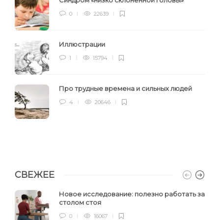
Синдром «низко склонённой головы»
0
22639
Иллюстрации
1
15794
Про трудные времена и сильных людей
4
20646
СВЕЖЕЕ
Новое исследование: полезно работать за
столом стоя
0
16067