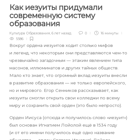
Как иезуиты придумали
современную систему
образования
Культура Образования
,
6 лет назад
0
16 минуты
5586
Вокруг ордена иезуитов ходит столько мифов
и легенд, что некоторым они представляются чем-то
чрезвычайно загадочным — этаким явлением типа
масонов, иллюминатов и других тайных обществ.
Мало кто знает, что огромный вклад иезуиты внесли
в развитие образования — не только европейского,
но и мирового. Егор Сенников рассказывает, как
иезуиты смогли открыть свои колледжи по всему
миру и сохранить свой орден (это было непросто).
Орден Иисуса (отсюда и получилось слово «иезуит»)
был основан Игнатием Лойолой ещё в 1534 году
(и от его имени получилось ещё одно название