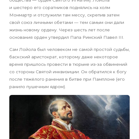
общества — орден Святого Игнатия). Лойола
и шестеро его соратников поднялись на холм
Монмартр и отслужили там мессу, скрепив затем
свой союз личными обетами — тем самым они дали
жизнь новому ордену. Через шесть лет после
основания орден утвердил Папа Римский Павел III.
Сам Лойола был человеком не самой простой судьбы,
баскский аристократ, которому даже некоторое
время пришлось провести в тюрьме из-за обвинений
со стороны Святой инквизиции. Он обратился к богу
после тяжёлого ранения в битве при Памплоне (его
ранило пушечным ядром).