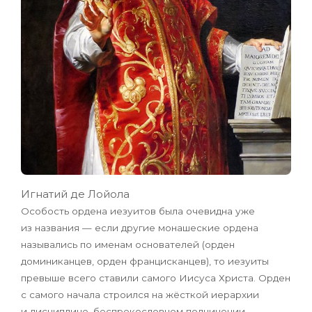
Игнатий де Лойола
Особость ордена иезуитов была очевидна уже
из названия — если другие монашеские ордена
назывались по именам основателей (орден
доминиканцев, орден францисканцев), то иезуиты
превыше всего ставили самого Иисуса Христа. Орден
с самого начала строился на жёсткой иерархии
и дисциплине, беспрекословном подчинении