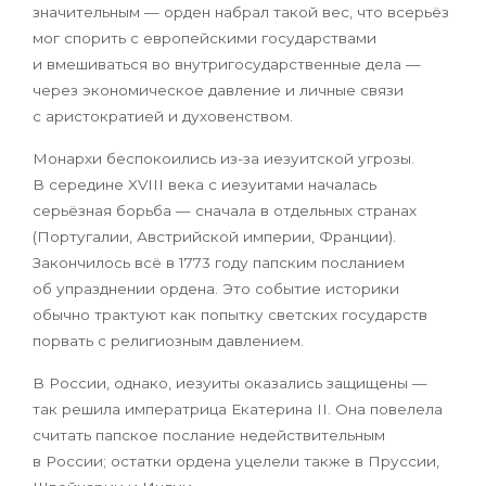
значительным — орден набрал такой вес, что всерьёз
мог спорить с европейскими государствами
и вмешиваться во внутригосударственные дела —
через экономическое давление и личные связи
с аристократией и духовенством.
Монархи беспокоились из-за иезуитской угрозы.
В середине XVIII века с иезуитами началась
серьёзная борьба — сначала в отдельных странах
(Португалии, Австрийской империи, Франции).
Закончилось всё в 1773 году папским посланием
об упразднении ордена. Это событие историки
обычно трактуют как попытку светских государств
порвать с религиозным давлением.
В России, однако, иезуиты оказались защищены —
так решила императрица Екатерина II. Она повелела
считать папское послание недействительным
в России; остатки ордена уцелели также в Пруссии,