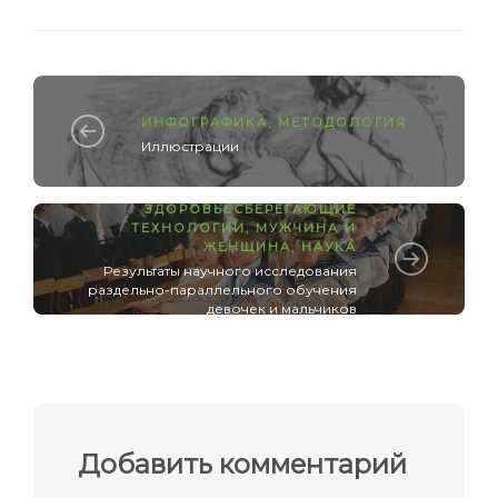
ИНФОГРАФИКА
,
МЕТОДОЛОГИЯ
Иллюстрации
ЗДОРОВЬЕСБЕРЕГАЮЩИЕ
ТЕХНОЛОГИИ
,
МУЖЧИНА И
ЖЕНЩИНА
,
НАУКА
Результаты научного исследования
раздельно-параллельного обучения
девочек и мальчиков
Добавить комментарий