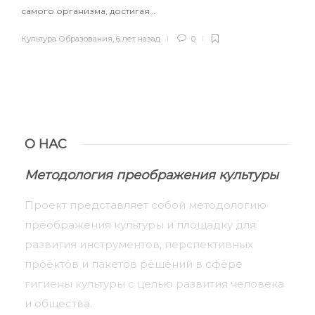
самого организма, достигая…
Культура Образования
,
6 лет назад
0
О НАС
Методология преображения культуры
Проект представляет собой методологию
преображения культуры и площадку для
развития инструментов, перспективных
проектов и пакетов решений в сфере
гигиены культуры с целью развития человека
и общества.