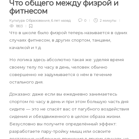
Что общего между физрой и
фитнесом
Культура Образования
,
6 лет назад
0
2 минуты
1803
Что в школе было физрой теперь называется в одних
случаях фитнесом, в других спортом, танцами,
качалкой и т.д.
Но логика здесь абсолютно такая же: уделяя время
своему телу по часу в день, человек обычно
совершенно не задумывается о нём в течение
остального дня.
Доказано: даже если вы ежедневно занимаетесь
спортом по часу в день и при этом большую часть дня
сидите — это не спасёт вас от пагубного воздействия
сидения и обездвиженного в целом образа жизни.
Безусловно вы получите определённый эффект:
разработаете пару-тройку мышц или освоите
достаточно шаблонные движения в других случаях, но