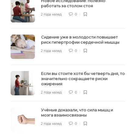
Новое исследование: полезно
работать за столом стоя
2 года назад
0
Сидение уже в молодости повышает
риск гипертрофии сердечной мышцы
2 года назад
0
Если вы стоите хотя бы четверть дня, то
значительно сокращаете риски
ожирения
2 года назад
0
Учёные доказали, что сила мышц и
мозга взаимосвязаны
2 года назад
0