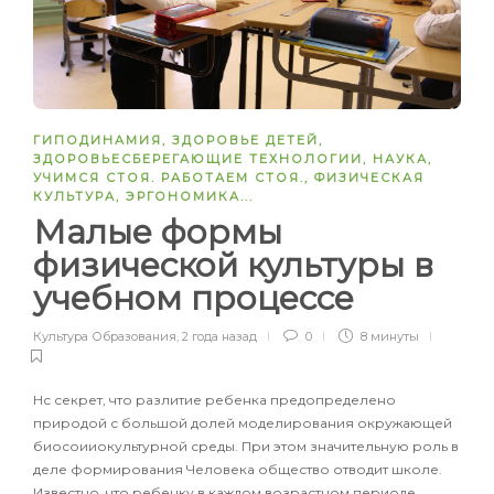
ГИПОДИНАМИЯ
,
ЗДОРОВЬЕ ДЕТЕЙ
,
ЗДОРОВЬЕСБЕРЕГАЮЩИЕ ТЕХНОЛОГИИ
,
НАУКА
,
УЧИМСЯ СТОЯ. РАБОТАЕМ СТОЯ.
,
ФИЗИЧЕСКАЯ
КУЛЬТУРА
,
ЭРГОНОМИКА
...
Малые формы
физической культуры в
учебном процессе
Культура Образования
,
2 года назад
0
8 минуты
Нс секрет, что разлитие ребенка предопределено
природой с большой долей моделирования окружающей
биосоииокультурной среды. При этом значительную роль в
деле формирования Человека общество отводит школе.
Известно, что ребенку в каждом возрастном периоде