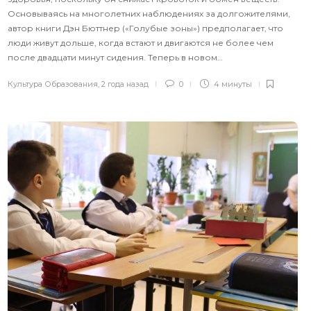
Основываясь на многолетних наблюдениях за долгожителями,
автор книги Дэн Бюттнер («Голубые зоны») предполагает, что
люди живут дольше, когда встают и двигаются не более чем
после двадцати минут сидения. Теперь в новом…
Культура Образования
,
2 года назад
0
4 минуты