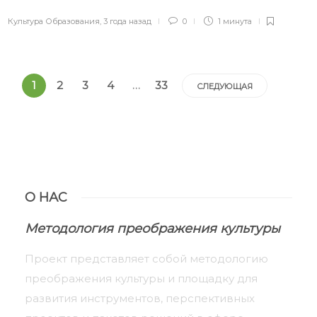
Культура Образования
,
3 года назад
0
1 минута
1
2
3
4
…
33
СЛЕДУЮЩАЯ
О НАС
Методология преображения культуры
Проект представляет собой методологию
преображения культуры и площадку для
развития инструментов, перспективных