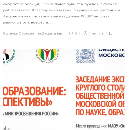
скоростью реакции. Чем сильнее руки, тем лучше и активнее
работает мозг. К такому выводу пришли ученые из Британии и
Австралии на основании анализа данных 475 397 человек
разного пола, возраста,…
Культура Образования
,
2 года назад
0
1 минута