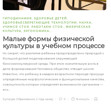
ГИПОДИНАМИЯ
,
ЗДОРОВЬЕ ДЕТЕЙ
,
ЗДОРОВЬЕСБЕРЕГАЮЩИЕ ТЕХНОЛОГИИ
,
НАУКА
,
УЧИМСЯ СТОЯ. РАБОТАЕМ СТОЯ.
,
ФИЗИЧЕСКАЯ
КУЛЬТУРА
,
ЭРГОНОМИКА
...
Малые формы физической
культуры в учебном процессе
Нс секрет, что разлитие ребенка предопределено природой с
большой долей моделирования окружающей
биосоииокультурной среды. При этом значительную роль в
деле формирования Человека общество отводит школе.
Известно, что ребенку в каждом возрастном периоде присущи
определённые морфологические и функциональные качества,
совокупность которых определяет возможности организма —
его…
Культура Образования
,
2 года назад
0
8 минуты