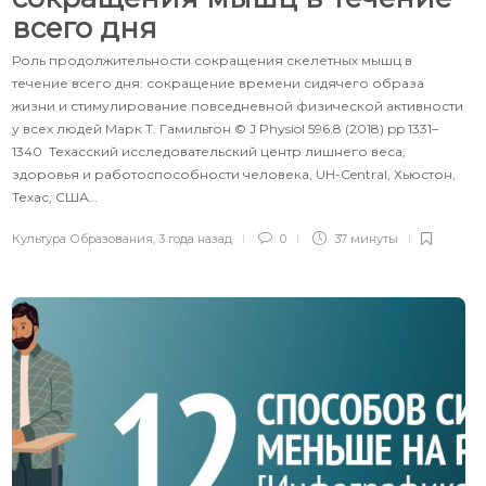
всего дня
Роль продолжительности сокращения скелетных мышц в
течение всего дня: сокращение времени сидячего образа
жизни и стимулирование повседневной физической активности
у всех людей Марк Т. Гамильтон © J Physiol 596.8 (2018) pp 1331–
1340 Техасский исследовательский центр лишнего веса,
здоровья и работоспособности человека, UH-Central, Хьюстон,
Техас, США…
Культура Образования
,
3 года назад
0
37 минуты