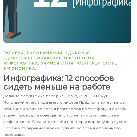
ГИГИЕНА
,
ГИПОДИНАМИЯ
,
ЗДОРОВЬЕ
,
ЗДОРОВЬЕСБЕРЕГАЮЩИЕ ТЕХНОЛОГИИ
,
ИНФОГРАФИКА
,
УЧИМСЯ СТОЯ. РАБОТАЕМ СТОЯ.
,
ЭРГОНОМИКА
...
Инфографика: 12 способов
сидеть меньше на работе
Делайте регулярные перерывы. Каждые 20-30 минут
Используйте лестницы вместо лифтов Предпочитайте личное
общение Ходите во время разговоров по телефону и онлайн-
встреч Проводите совещания с коллегами стоя. Быстрее и
эффективнее. Отдалите от себя принтер и корзину для мусора
Ограничьте экранное время Гуляйте во время обеденного
перерыва…