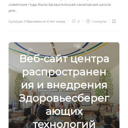
советские годы была Архангельская санаторная школа
для…
Культура Образования
,
6 лет назад
0
1 минуты
Веб-сайт центра
распространен
ия и внедрения
Здоровьесберег
ающих
технологий