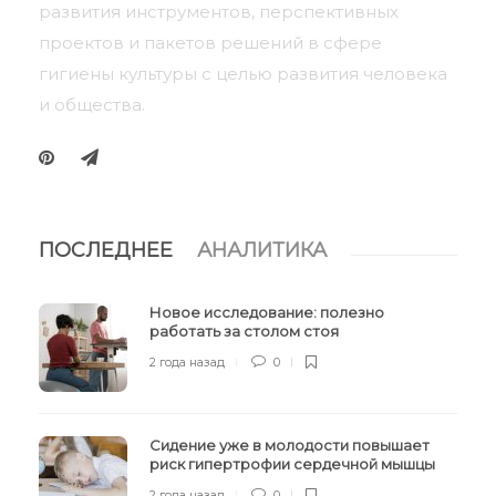
развития инструментов, перспективных
проектов и пакетов решений в сфере
гигиены культуры с целью развития человека
и общества.
ПОСЛЕДНЕЕ
АНАЛИТИКА
Новое исследование: полезно
работать за столом стоя
2 года назад
0
Сидение уже в молодости повышает
риск гипертрофии сердечной мышцы
2 года назад
0