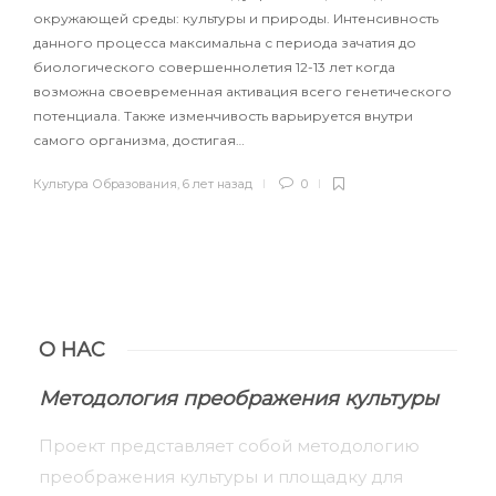
окружающей среды: культуры и природы. Интенсивность
данного процесса максимальна с периода зачатия до
биологического совершеннолетия 12-13 лет когда
возможна своевременная активация всего генетического
потенциала. Также изменчивость варьируется внутри
самого организма, достигая…
Культура Образования
,
6 лет назад
0
О НАС
Методология преображения культуры
Проект представляет собой методологию
преображения культуры и площадку для