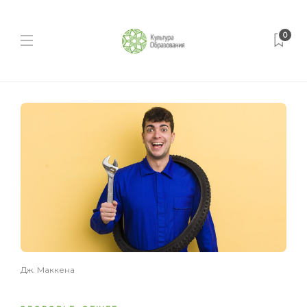
0
Дж. Маккена