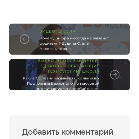
ВИДЕО
,
ШКОЛА
Почему цифра никогда не заменит
родителя? Будина Ольга
Александровна.
ВИДЕО
,
ЗДОРОВЬЕ ДЕТЕЙ
,
ЗДОРОВЬЕСБЕРЕГАЮЩИЕ
ТЕХНОЛОГИИ
,
ШКОЛА
Какие болезни называют школьными?
Программа Базарного по массовой
профилактике в Азербайджане.
Добавить комментарий