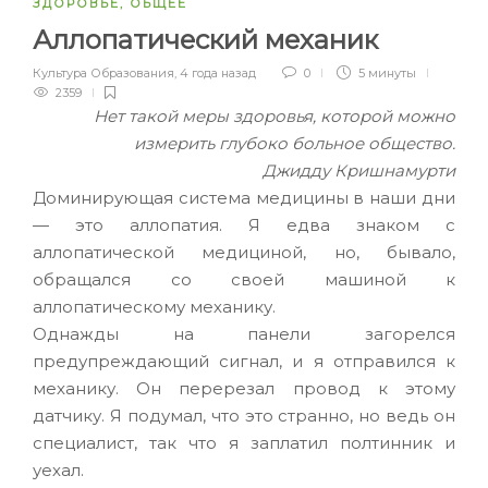
ЗДОРОВЬЕ
,
ОБЩЕЕ
Аллопатический механик
Культура Образования
,
4 года назад
0
5 минуты
2359
Нет такой меры здоровья, которой можно
измерить глубоко больное общество.
Джидду Кришнамурти
Доминирующая система медицины в наши дни
— это аллопатия. Я едва знаком с
аллопатической медициной, но, бывало,
обращался со своей машиной к
аллопатическому механику.
Однажды на панели загорелся
предупреждающий сигнал, и я отправился к
механику. Он перерезал провод к этому
датчику. Я подумал, что это странно, но ведь он
специалист, так что я заплатил полтинник и
уехал.