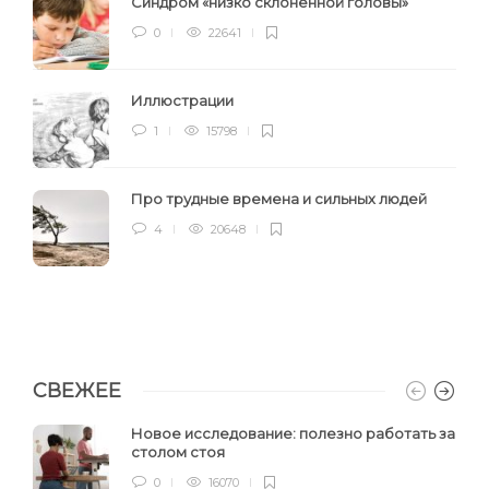
Синдром «низко склонённой головы»
0
22641
Иллюстрации
1
15798
Про трудные времена и сильных людей
4
20648
СВЕЖЕЕ
Новое исследование: полезно работать за
столом стоя
0
16070