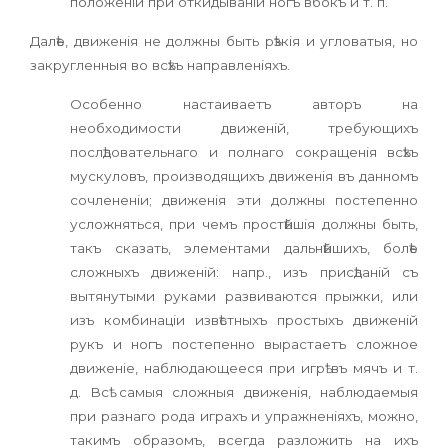
положеніи при откидываніи ногъ вбокъ и т. п.
Далѣе, движенія не должны быть рѣзкія и угловатыя, но
закругленныя во всѣхъ направленіяхъ.
Особенно настаиваетъ авторъ на
необходимости движеній, требующихъ
послѣдовательнаго и полнаго сокращенія всѣхъ
мускуловъ, производящихъ движенія въ данномъ
сочлененіи; движенія эти должны постепенно
усложняться, при чемъ простѣйшія должны быть,
такъ сказать, элементами дальнѣйшихъ, болѣе
сложныхъ движеній: напр., изъ присѣданій съ
вытянутыми руками развиваются прыжки, или
изъ комбинаціи извѣстныхъ простыхъ движеній
рукъ и ногъ постепенно вырастаетъ сложное
движеніе, наблюдающееся при игрѣ въ мячъ и т.
д. Всѣ самыя сложныя движенія, наблюдаемыя
при разнаго рода играхъ и упражненіяхъ, можно,
такимъ образомъ, всегда разложить на ихъ