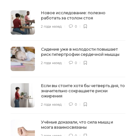
Новое исследование: полезно
работать за столом стоя
2 года назад
0
Сидение уже в молодости повышает
риск гипертрофии сердечной мышцы
2 года назад
0
Если вы стоите хотя бы четверть дня, то
значительно сокращаете риски
ожирения
2 года назад
0
Учёные доказали, что сила мышц и
мозга взаимосвязаны
2 года назад
0