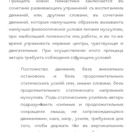
Принципъ новой гимнастики заключается въ
сочетаніи развивающихъ упражненій съ воспитаніемъ
движеній, или, другими словами, въ сочетаніи
движеній, которыя наилучшимъ образомъ вызываютъ
наилучшія физіологическія условія питанія мускуловъ,
при наибольшей полезности ихъ работы, и въ то-же
время упражняютъ нервные центры, чувствующіе и
двигательные. При осуществленіи этого прпнцица
авторъ требуетъ соблюденія слѣдующихъ условій:
Постоянство движенія, безъ внезапныхъ
остановокъ и безъ продолжительныхъ
статическихъ усилій или, иными словами, безъ
продолжительнаго статическаго напряженія
мускуловъ. Подъ статическимъ усиліемъ авторъ
подразумѣваетъ «сильныя и продолжительныя
сокращенія мышцъ, не сопровождающіяся
движеніями», какъ, напр., усиліе, требуемое для
того, чтобы держать тѣло въ вертикальномъ