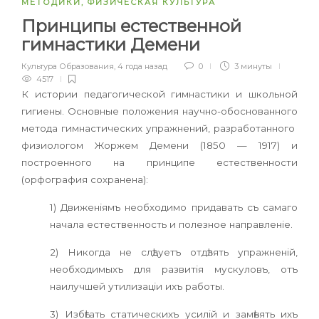
МЕТОДИКИ
,
ФИЗИЧЕСКАЯ КУЛЬТУРА
Принципы естественной
гимнастики Демени
Культура Образования
,
4 года назад
0
3 минуты
4517
К истории педагогической гимнастики и школьной
гигиены. Основные положения научно-обоснованного
метода гимнастических упражнений, разработанного
физиологом Жоржем Демени (1850 — 1917) и
построенного на принципе естественности
(орфография сохранена):
1) Движеніямъ необходимо придавать съ самаго
начала естественность и полезное направленіе.
2) Никогда не слѣдуетъ отдѣлять упражненій,
необходимыхъ для развитія мускуловъ, отъ
наилучшей утилизаціи ихъ работы.
3) Избѣгать статическихъ усилій и замѣнять ихъ