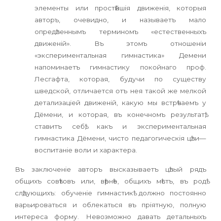
элементы или простѣйшія движенія, которыя
авторъ, очевидно, и называетъ мало
опредѣленнымъ терминомъ «естественныхъ
движеній». Въ этомъ отношеніи
«экспериментальная гимнастика» Демени
напоминаетъ гимнастику покойнаго проф.
Лесгафта, которая, будучи по существу
шведской, отличается отъ нея такой же мелкой
детализаціей движеній, какую мы встрѣчаемъ у
Дёмени, и которая, въ конечномъ результатѣ,
ставитъ себѣ, какъ и экспериментальная
гимнастика Дёмени, чисто педагогическія цѣли—
воспитаніе воли и характера.
Въ заключеніе авторъ высказываетъ цѣлый рядъ
общихъ совѣтовъ или, вѣрнѣе, общихъ мѣстъ, въ родѣ
слѣдующихъ: обученіе гимнастикѣ должно постоянно
варьироваться и облекаться въ пріятную, полную
интереса форму. Невозможно давать детальныхъ