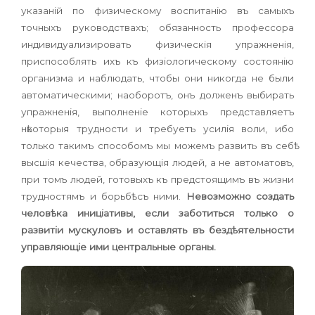
указаній по физическому воспитанію въ самыхъ
точныхъ руководствахъ; обязанность профессора
индивидуализировать физическія упражненія,
приспособлять ихъ къ физіологическому состоянію
организма и наблюдать, чтобы они никогда не были
автоматическими; наоборотъ, онъ долженъ выбирать
упражненія, выполненіе которыхъ представляетъ
нѣкоторыя трудности и требуетъ усилія воли, ибо
только такимъ способомъ мы можемъ развить въ себѣ
высшія кечества, образующія людей, а не автоматовъ,
при томъ людей, готовыхъ къ предстоящимъ въ жизни
трудностямъ и борьбѣ съ ними.
Невозможно создать
человѣка иниціативы, если заботиться только о
развитіи мускуловъ и оставлять въ бездѣятельности
управляющіе ими центральные органы.