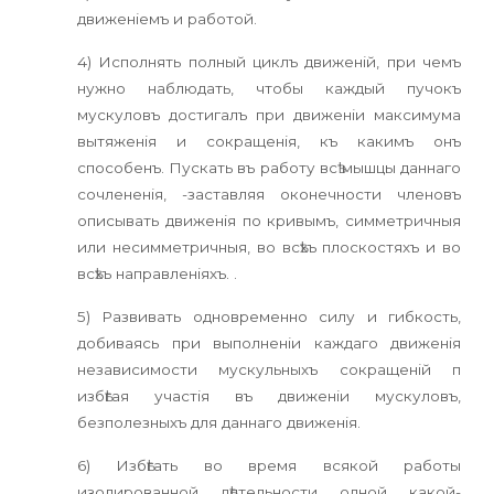
движеніемъ и работой.
4) Исполнять полный циклъ движеній, при чемъ
нужно наблюдать, чтобы каждый пучокъ
мускуловъ достигалъ при движеніи максимума
вытяженія и сокращенія, къ какимъ онъ
способенъ. Пускать въ работу всѣ мышцы даннаго
сочлененія, -заставляя оконечности членовъ
описывать движенія по кривымъ, симметричныя
или несимметричныя, во всѣхъ плоскостяхъ и во
всѣхъ направленіяхъ. .
5) Развивать одновременно силу и гибкость,
добиваясь при выполненіи каждаго движенія
независимости мускульныхъ сокращеній п
избѣгая участія въ движеніи мускуловъ,
безполезныхъ для даннаго движенія.
6) Избѣгать во время всякой работы
изолированной дѣятельности одной какой-