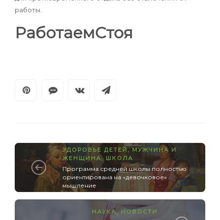
работы.
РаботаемСтоя
ЗДОРОВЬЕ ДЕТЕЙ
,
МУЖЧИНА И
ЖЕНЩИНА
,
ШКОЛА
Программа средней школы полностью
ориентирована на «девочковое»
мышление
НАУКА
,
НОВОСТИ